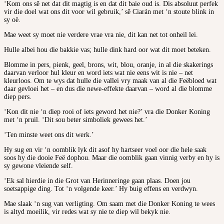
‘Kom ons sê net dat dit magtig is en dat dit baie oud is. Dis absoluut perfek
vir die doel wat ons dit voor wil gebruik,’ sê Ciarán met ‘n stoute blink in
sy oë.
Mae weet sy moet nie verdere vrae vra nie, dit kan net tot onheil lei.
Hulle albei hou die bakkie vas; hulle dink hard oor wat dit moet beteken.
Blomme in pers, pienk, geel, brons, wit, blou, oranje, in al die skakerings
daarvan verloor hul kleur en word iets wat nie eens wit is nie – net
kleurloos. Om te wys dat hulle die vallei vry maak van al die Feëbloed wat
daar gevloei het – en dus die newe-effekte daarvan – word al die blomme
diep pers.
‘Kon dit nie ‘n diep rooi of iets geword het nie?’ vra die Donker Koning
met ‘n pruil. ‘Dit sou beter simboliek gewees het.’
‘Ten minste weet ons dit werk.’
Hy sug en vir ‘n oomblik lyk dit asof hy hartseer voel oor die hele saak
soos hy die dooie Feë dophou. Maar die oomblik gaan vinnig verby en hy is
sy gewone vleiende self.
‘Ek sal hierdie in die Grot van Herinneringe gaan plaas. Doen jou
soetsappige ding. Tot ‘n volgende keer.’ Hy buig effens en verdwyn.
Mae slaak ‘n sug van verligting. Om saam met die Donker Koning te wees
is altyd moeilik, vir redes wat sy nie te diep wil bekyk nie.