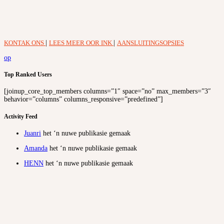
KONTAK ONS
|
LEES MEER OOR INK
|
AANSLUITINGSOPSIES
op
Top Ranked Users
[joinup_core_top_members columns=”1″ space=”no” max_members=”3″
behavior=”columns” columns_responsive=”predefined”]
Activity Feed
Juanri
het ‘n nuwe publikasie gemaak
Amanda
het ‘n nuwe publikasie gemaak
HENN
het ‘n nuwe publikasie gemaak