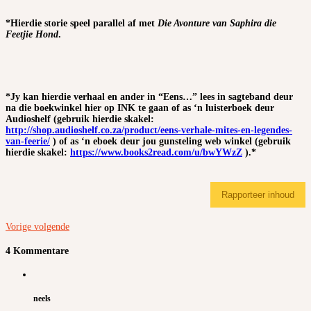
*Hierdie storie speel parallel af met
Die Avonture van Saphira die
Feetjie Hond
.
*Jy kan hierdie verhaal en ander in “Eens…” lees in sagteband deur
na die boekwinkel hier op INK te gaan of as ‘n luisterboek deur
Audioshelf (gebruik hierdie skakel:
http://shop.audioshelf.co.za/product/eens-verhale-mites-en-legendes-
van-feerie/
) of as ‘n eboek deur jou gunsteling web winkel (gebruik
hierdie skakel:
https://www.books2read.com/u/bwYWzZ
).*
Rapporteer inhoud
Vorige
volgende
4 Kommentare
neels