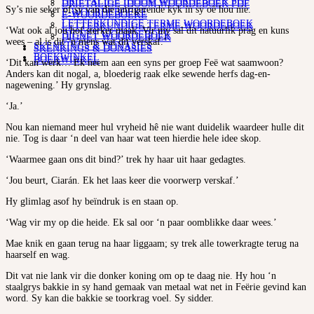
DRIETALIGE IDOOM WOORDEBOEK PDF
DRIETALIGE IDOOM WOORDEBOEK PDF
Sy’s nie seker of sy van die intrigerende kyk in sy oë hou nie.
E-WOORDEBOEKE
E-WOORDEBOEKE
LETTERKUNDIGE TERME WOORDEBOEK
LETTERKUNDIGE TERME WOORDEBOEK
‘Wat ook al jou hof sterker maak. Vir my sal dit natuurlik prag en kuns
DIGNET WOORDEBOEK
DIGNET WOORDEBOEK
wees – al is dit ‘n mens wat dit verskaf.’
SKENKINGS & DONASIES
SKENKINGS & DONASIES
BOEKWINKEL
BOEKWINKEL
‘Dit kan werk… Ek neem aan een syns per groep Feë wat saamwoon?
Anders kan dit nogal, a, bloederig raak elke sewende herfs dag-en-
nagewening.’ Hy grynslag.
‘Ja.’
Nou kan niemand meer hul vryheid hê nie want duidelik waardeer hulle dit
nie. Tog is daar ‘n deel van haar wat teen hierdie hele idee skop.
‘Waarmee gaan ons dit bind?’ trek hy haar uit haar gedagtes.
‘Jou beurt, Ciarán. Ek het laas keer die voorwerp verskaf.’
Hy glimlag asof hy beïndruk is en staan op.
‘Wag vir my op die heide. Ek sal oor ‘n paar oomblikke daar wees.’
Mae knik en gaan terug na haar liggaam; sy trek alle towerkragte terug na
haarself en wag.
Dit vat nie lank vir die donker koning om op te daag nie. Hy hou ‘n
staalgrys bakkie in sy hand gemaak van metaal wat net in Feërie gevind kan
word. Sy kan die bakkie se toorkrag voel. Sy sidder.