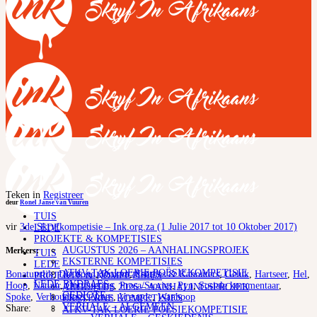
Teken in
Registreer
deur
Ronel Janse van Vuuren
TUIS
vir
3de Skryfkompetisie – Ink.org.za (1 Julie 2017 tot 10 Oktober 2017)
LEDE
PROJEKTE & KOMPETISIES
AUGUSTUS 2026 – AANHALINGSPROJEK
Merkers:
TUIS
EKSTERNE KOMPETISIES
LEDE
ATKV-TAK LOERIE POËSIEKOMPETISIE
Bonatuurlik
,
Die dood
,
Droom
,
Feëtjies & Kabouters
,
Geluk
,
Hartseer
,
Hel
,
PROJEKTE & KOMPETISIES
LEDE BYDRAES
Hoop
,
Natuur
,
Ontvlugting
,
Prosa/Stories
,
Pyn
,
Sosiale kommentaar
,
AUGUSTUS 2026 – AANHALINGSPROJEK
GEDIGTE
Spoke
,
Verhoudings
,
Vrees
,
Vreugde
,
Wanhoop
EKSTERNE KOMPETISIES
VERHALE – ALGEMEEN
Share:
ATKV-TAK LOERIE POËSIEKOMPETISIE