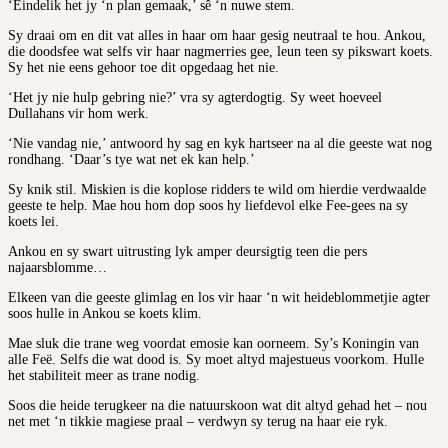
‘Eindelik het jy ‘n plan gemaak,’ sê ‘n nuwe stem.
Sy draai om en dit vat alles in haar om haar gesig neutraal te hou. Ankou,
die doodsfee wat selfs vir haar nagmerries gee, leun teen sy pikswart koets.
Sy het nie eens gehoor toe dit opgedaag het nie.
‘Het jy nie hulp gebring nie?’ vra sy agterdogtig. Sy weet hoeveel
Dullahans vir hom werk.
‘Nie vandag nie,’ antwoord hy sag en kyk hartseer na al die geeste wat nog
rondhang. ‘Daar’s tye wat net ek kan help.’
Sy knik stil. Miskien is die koplose ridders te wild om hierdie verdwaalde
geeste te help. Mae hou hom dop soos hy liefdevol elke Fee-gees na sy
koets lei.
Ankou en sy swart uitrusting lyk amper deursigtig teen die pers
najaarsblomme…
Elkeen van die geeste glimlag en los vir haar ‘n wit heideblommetjie agter
soos hulle in Ankou se koets klim.
Mae sluk die trane weg voordat emosie kan oorneem. Sy’s Koningin van
alle Feë. Selfs die wat dood is. Sy moet altyd majestueus voorkom. Hulle
het stabiliteit meer as trane nodig.
Soos die heide terugkeer na die natuurskoon wat dit altyd gehad het – nou
net met ‘n tikkie magiese praal – verdwyn sy terug na haar eie ryk.