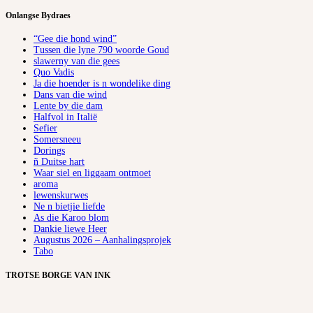
Onlangse Bydraes
“Gee die hond wind”
Tussen die lyne 790 woorde Goud
slawerny van die gees
Quo Vadis
Ja die hoender is n wondelike ding
Dans van die wind
Lente by die dam
Halfvol in Italië
Sefier
Somersneeu
Dorings
ñ Duitse hart
Waar siel en liggaam ontmoet
aroma
lewenskurwes
Ne n bietjie liefde
As die Karoo blom
Dankie liewe Heer
Augustus 2026 – Aanhalingsprojek
Tabo
TROTSE BORGE VAN INK