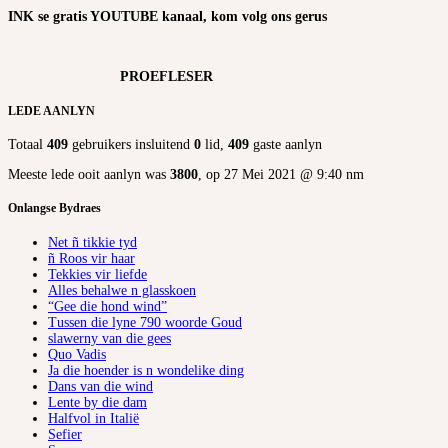
INK se gratis YOUTUBE kanaal, kom volg ons gerus
PROEFLESER
LEDE AANLYN
Totaal
409
gebruikers insluitend
0
lid,
409
gaste aanlyn
Meeste lede ooit aanlyn was
3800
, op 27 Mei 2021 @ 9:40 nm
Onlangse Bydraes
Net ñ tikkie tyd
ñ Roos vir haar
Tekkies vir liefde
Alles behalwe n glasskoen
“Gee die hond wind”
Tussen die lyne 790 woorde Goud
slawerny van die gees
Quo Vadis
Ja die hoender is n wondelike ding
Dans van die wind
Lente by die dam
Halfvol in Italië
Sefier