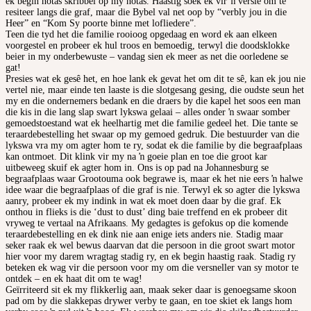
ek begin notas skribbel op my notas. Haastig soek ek vir ŉ versie om te
resiteer langs die graf, maar die Bybel val net oop by “verbly jou in die
Heer” en “Kom Sy poorte binne met lofliedere”.
Teen die tyd het die familie rooioog opgedaag en word ek aan elkeen
voorgestel en probeer ek hul troos en bemoedig, terwyl die doodsklokke
beier in my onderbewuste – vandag sien ek meer as net die oorledene se
gat!
Presies wat ek gesê het, en hoe lank ek gevat het om dit te sê, kan ek jou nie
vertel nie, maar einde ten laaste is die slotgesang gesing, die oudste seun het
my en die ondernemers bedank en die draers by die kapel het soos een man
die kis in die lang slap swart lykswa gelaai – alles onder ŉ swaar somber
gemoedstoestand wat ek heelhartig met die familie gedeel het. Die tante se
teraardebestelling het swaar op my gemoed gedruk. Die bestuurder van die
lykswa vra my om agter hom te ry, sodat ek die familie by die begraafplaas
kan ontmoet. Dit klink vir my na ŉ goeie plan en toe die groot kar
uitbeweeg skuif ek agter hom in. Ons is op pad na Johannesburg se
begraafplaas waar Grootouma ook begrawe is, maar ek het nie eers ŉ halwe
idee waar die begraafplaas of die graf is nie. Terwyl ek so agter die lykswa
aanry, probeer ek my indink in wat ek moet doen daar by die graf. Ek
onthou in flieks is die ‘dust to dust’ ding baie treffend en ek probeer dit
vryweg te vertaal na Afrikaans. My gedagtes is gefokus op die komende
teraardebestelling en ek dink nie aan enige iets anders nie. Stadig maar
seker raak ek wel bewus daarvan dat die persoon in die groot swart motor
hier voor my darem wragtag stadig ry, en ek begin haastig raak. Stadig ry
beteken ek wag vir die persoon voor my om die versneller van sy motor te
ontdek – en ek haat dit om te wag!
Geïrriteerd sit ek my flikkerlig aan, maak seker daar is genoegsame skoon
pad om by die slakkepas drywer verby te gaan, en toe skiet ek langs hom