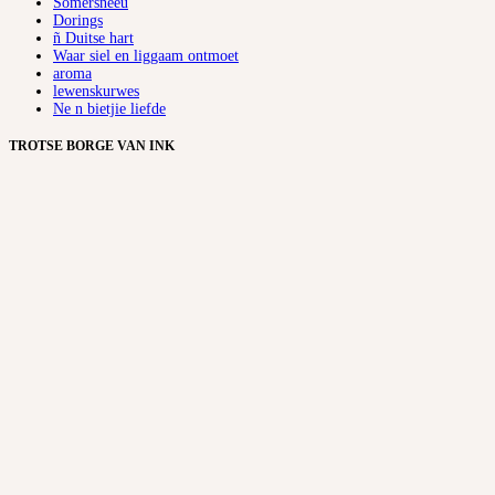
Somersneeu
Dorings
ñ Duitse hart
Waar siel en liggaam ontmoet
aroma
lewenskurwes
Ne n bietjie liefde
TROTSE BORGE VAN INK