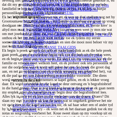
SKRYF
bevestig met geen besadigdheid dat ek wel ŉ gekwalifiseerde gekerkte is, en
LEESTEKENS IN DIGKUNS
IDIOME EN GESEGDES IN AFRIKAANS
dat dit my grootste plesier sal wees om vir die ongekerktes hul oorlede
SO SKRYF JY ‘N LIMERICK – PHILIP DE VOS
‘N KOPKRAPPERY OOR KOPPELTEKENS
familielid te begrawe. Ons bevestig datums en tye, en ek kry so bietjie
STOF EN TEGNIEK – GERT STRYDOM
PLAGIAAT/LETTERDIEFSTAL
persoonlike inligting oor die afgestorwene.
SKRYFKUNS
WOORDEBOEKE
Ek het nog nooit iemand begrawe nie, en ek was op daai stadium nog net by
4 SKRYFWENKE – ANNERLE BARNARD
WOORDEBOEK – WAT
Grootouma se begrafnis gewees – my familie is skynbaar nie groot op vroeg
101 WENKE VIR DIE SKRYF VAN FIKSIE –
DRIETALIGE IDOOM WOORDEBOEK PDF
doodgaan nie. Hierdie sal dus my eerste begrafnis wees, en ‘eerste kere’ is
DEUR ELIZE PARKER
E-WOORDEBOEKE
altyd mos maar ŉ moeilike storie. Met jou eerste soen weet jy mos nie wat
KORTVERHALE – WENKE
LETTERKUNDIGE TERME WOORDEBOEK
om met jou hande te doen nie, en of jy jou oë moet oop of toe hou nie. Ek
HOE OM ‘N GRILSTORIE TE SKRYF – DE WET
DIGNET WOORDEBOEK
onthou ek het my hele lus vir soen verloor toe ek tydens my eerste
HUGO
SKENKINGS & DONASIES
soensessie een oog skelmpies oopmaak en sien die mooi nooi beloer vir my
TAALGIDSE
BOEKWINKEL
met beide haar donkerbruin oë.
AFRIKAANSE TAALGIDS
Ek begin ŉ preek uitwerk dat selfs ek naderhand dink as ek die hele preek
AFRIKAANSE TAALGIDS
gaan preek, gaan die oorledene begin ruik van die lank uit die yskas wees,
INK MODERATOR SE EVALUERINGSKRITERIA
en ek begin te snoei aan my woorde. Ek skryf vir my notas oor hoe ek die
RIGLYNE OM ‘N RADIODRAMA OF -VERHAAL TE
familie en vriende moet welkom heet, en ek probeer ook iets persoonlik sê
SKRYF
oor die oorledene wat ek nooit self geken het nie. So breek die groot dag
IDIOME EN GESEGDES IN AFRIKAANS
aan, en net na middagete (wat ek redelik senuagtig aan geknibbel het), vat
‘N KOPKRAPPERY OOR KOPPELTEKENS
ek die pad na een van Johannesburg se noordelike voorstede. Die diens
PLAGIAAT/LETTERDIEFSTAL
word sommer by die Ondernemers se kapel gehou, en ek is lekker vroeg
WOORDEBOEKE
daar. Ek word vriendelik by die kapel se deur ontvang en ŉ begrafnisbrief
WOORDEBOEK – WAT
in die hand gestop. Daar is nog kind nog kraai in die kapel en ek gaan neem
DRIETALIGE IDOOM WOORDEBOEK PDF
my ereplek agter die kanseltjie in en begin deur die begrafnisbrief lees.
E-WOORDEBOEKE
Alles lyk in orde tot ek hier na die einde lees van die draers. Draers? Dit
LETTERKUNDIGE TERME WOORDEBOEK
slaan my met ŉ vuishou ek kan die tante wat so ongekerk gesterwe het nie
DIGNET WOORDEBOEK
vir ewig hier in die kapel sal kan los nie, ek sal haar seker een of ander tyd
SKENKINGS & DONASIES
by ŉ begraafplaas moet kry – ek wens net ek het daaraan gedink toe ek my
BOEKWINKEL
notas so sorgvuldig voorberei het. Koue sweet slaan op my voorkop uit en