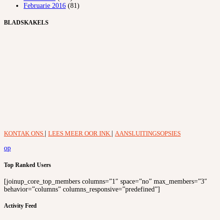
Februarie 2016
(81)
BLADSKAKELS
KONTAK ONS
|
LEES MEER OOR INK
|
AANSLUITINGSOPSIES
op
Top Ranked Users
[joinup_core_top_members columns=”1″ space=”no” max_members=”3″
behavior=”columns” columns_responsive=”predefined”]
Activity Feed