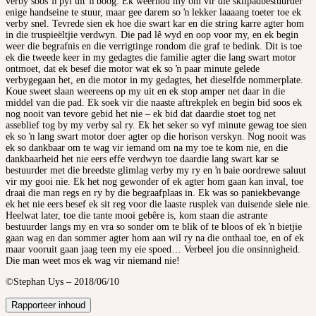
verby soos ŉ pyl uit ŉ boog. Ek weerhou my om vir die skilpadbestuurder
enige handseine te stuur, maar gee darem so ŉ lekker laaaang toeter toe ek
verby snel. Tevrede sien ek hoe die swart kar en die string karre agter hom
in die truspieëltjie verdwyn. Die pad lê wyd en oop voor my, en ek begin
weer die begrafnis en die verrigtinge rondom die graf te bedink. Dit is toe
ek die tweede keer in my gedagtes die familie agter die lang swart motor
ontmoet, dat ek besef die motor wat ek so ŉ paar minute gelede
verbygegaan het, en die motor in my gedagtes, het dieselfde nommerplate.
Koue sweet slaan weereens op my uit en ek stop amper net daar in die
middel van die pad. Ek soek vir die naaste aftrekplek en begin bid soos ek
nog nooit van tevore gebid het nie – ek bid dat daardie stoet tog net
asseblief tog by my verby sal ry. Ek het seker so vyf minute gewag toe sien
ek so ŉ lang swart motor doer agter op die horison verskyn. Nog nooit was
ek so dankbaar om te wag vir iemand om na my toe te kom nie, en die
dankbaarheid het nie eers effe verdwyn toe daardie lang swart kar se
bestuurder met die breedste glimlag verby my ry en ŉ baie oordrewe saluut
vir my gooi nie. Ek het nog gewonder of ek agter hom gaan kan inval, toe
draai die man regs en ry by die begraafplaas in. Ek was so paniekbevange
ek het nie eers besef ek sit reg voor die laaste rusplek van duisende siele nie.
Heelwat later, toe die tante mooi gebêre is, kom staan die astrante
bestuurder langs my en vra so sonder om te blik of te bloos of ek ŉ bietjie
gaan wag en dan sommer agter hom aan wil ry na die onthaal toe, en of ek
maar vooruit gaan jaag teen my eie spoed… Verbeel jou die onsinnigheid.
Die man weet mos ek wag vir niemand nie!
©Stephan Uys – 2018/06/10
Rapporteer inhoud