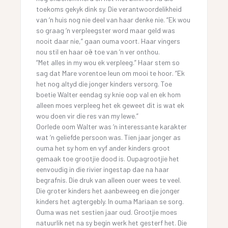
toekoms gekyk dink sy. Die verantwoordelikheid
van ‘n huis nog nie deel van haar denke nie. “Ek wou
so graag ‘n verpleegster word maar geld was
nooit daar nie,” gaan ouma voort. Haar vingers
nou stil en haar oë toe van ‘n ver onthou.
“Met alles in my wou ek verpleeg.” Haar stem so
sag dat Mare vorentoe leun om mooi te hoor. “Ek
het nog altyd die jonger kinders versorg. Toe
boetie Walter eendag sy knie oop val en ek hom
alleen moes verpleeg het ek geweet dit is wat ek
wou doen vir die res van my lewe.”
Oorlede oom Walter was ‘n interessante karakter
wat ‘n geliefde persoon was. Tien jaar jonger as
ouma het sy hom en vyf ander kinders groot
gemaak toe grootjie dood is. Oupagrootjie het
eenvoudig in die rivier ingestap dae na haar
begrafnis. Die druk van alleen ouer wees te veel.
Die groter kinders het aanbeweeg en die jonger
kinders het agtergebly. In ouma Mariaan se sorg.
Ouma was net sestien jaar oud. Grootjie moes
natuurlik net na sy begin werk het gesterf het. Die