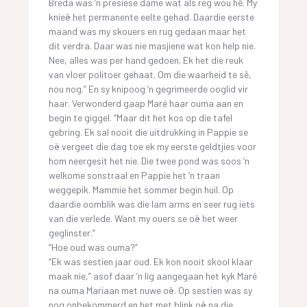
Breda was ‘n presiese dame wat als reg wou hê. My
knieë het permanente eelte gehad. Daardie eerste
maand was my skouers en rug gedaan maar het
dit verdra. Daar was nie masjiene wat kon help nie.
Nee, alles was per hand gedoen. Ek het die reuk
van vloer politoer gehaat. Om die waarheid te sê,
nou nog.” En sy knipoog ‘n gegrimeerde ooglid vir
haar. Verwonderd gaap Maré haar ouma aan en
begin te giggel. “Maar dit het kos op die tafel
gebring. Ek sal nooit die uitdrukking in Pappie se
oë vergeet die dag toe ek my eerste geldtjies voor
hom neergesit het nie. Die twee pond was soos ‘n
welkome sonstraal en Pappie het ‘n traan
weggepik. Mammie het sommer begin huil. Op
daardie oomblik was die lam arms en seer rug iets
van die verlede. Want my ouers se oë het weer
geglinster.”
“Hoe oud was ouma?”
“Ek was sestien jaar oud. Ek kon nooit skool klaar
maak nie,” asof daar ‘n lig aangegaan het kyk Maré
na ouma Mariaan met nuwe oë. Op sestien was sy
nog onbekommerd en het met blink oë na die