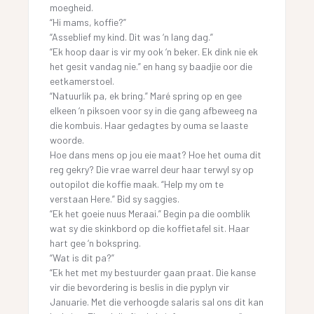
moegheid.
“Hi mams, koffie?”
“Asseblief my kind. Dit was ‘n lang dag.”
“Ek hoop daar is vir my ook ‘n beker. Ek dink nie ek
het gesit vandag nie.” en hang sy baadjie oor die
eetkamerstoel.
“Natuurlik pa, ek bring.” Maré spring op en gee
elkeen ‘n piksoen voor sy in die gang afbeweeg na
die kombuis. Haar gedagtes by ouma se laaste
woorde.
Hoe dans mens op jou eie maat? Hoe het ouma dit
reg gekry? Die vrae warrel deur haar terwyl sy op
outopilot die koffie maak. “Help my om te
verstaan Here.” Bid sy saggies.
“Ek het goeie nuus Meraai.” Begin pa die oomblik
wat sy die skinkbord op die koffietafel sit. Haar
hart gee ‘n bokspring.
“Wat is dit pa?”
“Ek het met my bestuurder gaan praat. Die kanse
vir die bevordering is beslis in die pyplyn vir
Januarie. Met die verhoogde salaris sal ons dit kan