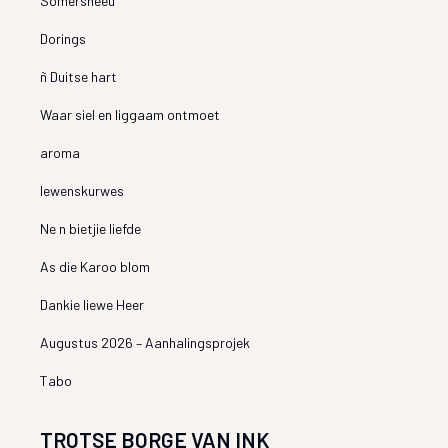
Somersneeu
Dorings
ñ Duitse hart
Waar siel en liggaam ontmoet
aroma
lewenskurwes
Ne n bietjie liefde
As die Karoo blom
Dankie liewe Heer
Augustus 2026 – Aanhalingsprojek
Tabo
TROTSE BORGE VAN INK