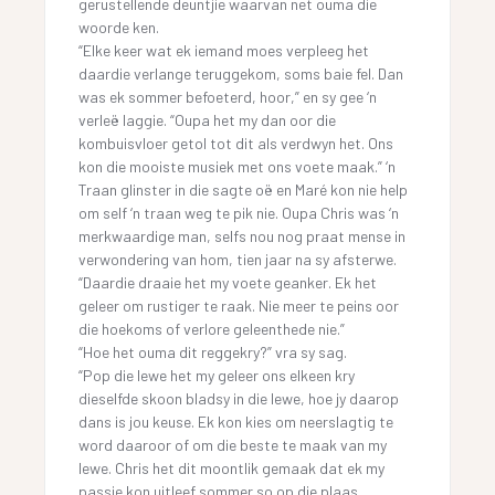
gerustellende deuntjie waarvan net ouma die
woorde ken.
“Elke keer wat ek iemand moes verpleeg het
daardie verlange teruggekom, soms baie fel. Dan
was ek sommer befoeterd, hoor,” en sy gee ‘n
verleë laggie. “Oupa het my dan oor die
kombuisvloer getol tot dit als verdwyn het. Ons
kon die mooiste musiek met ons voete maak.” ‘n
Traan glinster in die sagte oë en Maré kon nie help
om self ‘n traan weg te pik nie. Oupa Chris was ‘n
merkwaardige man, selfs nou nog praat mense in
verwondering van hom, tien jaar na sy afsterwe.
“Daardie draaie het my voete geanker. Ek het
geleer om rustiger te raak. Nie meer te peins oor
die hoekoms of verlore geleenthede nie.”
“Hoe het ouma dit reggekry?” vra sy sag.
“Pop die lewe het my geleer ons elkeen kry
dieselfde skoon bladsy in die lewe, hoe jy daarop
dans is jou keuse. Ek kon kies om neerslagtig te
word daaroor of om die beste te maak van my
lewe. Chris het dit moontlik gemaak dat ek my
passie kon uitleef sommer so op die plaas.