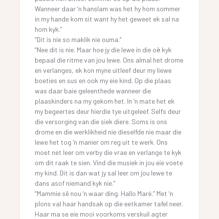
Wanneer daar ‘n hanslam was het hy hom sommer
in my hande kom sit want hy het geweet ek sal na
hom kyk.”
“Dit is nie so maklik nie ouma.”
“Nee dit is nie. Maar hoe jy die lewe in die oë kyk
bepaal die ritme van jou lewe. Ons almal het drome
en verlanges, ek kon myne uitleef deur my liewe
boeties en sus en ook my eie kind. Op die plaas
was daar baie geleenthede wanneer die
plaaskinders na my gekom het. In ‘n mate het ek
my begeertes deur hierdie tye uitgeleef. Selfs deur
die versorging van die siek diere. Soms is ons
drome en die werklikheid nie dieselfde nie maar die
lewe het tog ‘n manier om reg uit te werk. Ons
moet net leer om verby die vrae en verlange te kyk
om dit raak te sien. Vind die musiek in jou eie voete
my kind. Dit is dan wat jy sal leer om jou lewe te
dans asof niemand kyk nie.”
“Mammie sê nou ‘n waar ding. Hallo Maré.” Met ‘n
plons val haar handsak op die eetkamer tafel neer.
Haar ma se eie mooi voorkoms verskuil agter