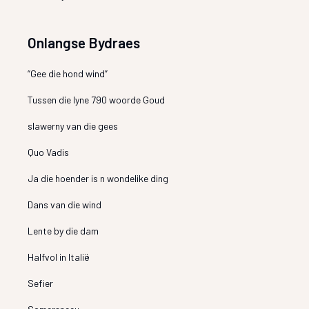
Onlangse Bydraes
“Gee die hond wind”
Tussen die lyne 790 woorde Goud
slawerny van die gees
Quo Vadis
Ja die hoender is n wondelike ding
Dans van die wind
Lente by die dam
Halfvol in Italië
Sefier