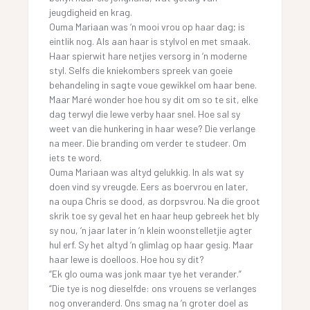
jeugdigheid en krag.
Ouma Mariaan was ‘n mooi vrou op haar dag; is
eintlik nog. Als aan haar is stylvol en met smaak.
Haar spierwit hare netjies versorg in ‘n moderne
styl. Selfs die kniekombers spreek van goeie
behandeling in sagte voue gewikkel om haar bene.
Maar Maré wonder hoe hou sy dit om so te sit, elke
dag terwyl die lewe verby haar snel. Hoe sal sy
weet van die hunkering in haar wese? Die verlange
na meer. Die branding om verder te studeer. Om
iets te word.
Ouma Mariaan was altyd gelukkig. In als wat sy
doen vind sy vreugde. Eers as boervrou en later,
na oupa Chris se dood, as dorpsvrou. Na die groot
skrik toe sy geval het en haar heup gebreek het bly
sy nou, ‘n jaar later in ‘n klein woonstelletjie agter
hul erf. Sy het altyd ‘n glimlag op haar gesig. Maar
haar lewe is doelloos. Hoe hou sy dit?
“Ek glo ouma was jonk maar tye het verander.”
“Die tye is nog dieselfde: ons vrouens se verlanges
nog onveranderd. Ons smag na ‘n groter doel as