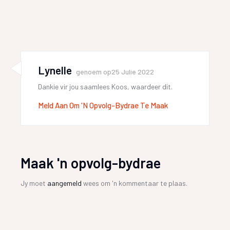
Lynelle
genoem op
25 Julie 2022
Dankie vir jou saamlees Koos, waardeer dit.
Meld Aan Om 'n Opvolg-Bydrae Te Maak
Maak 'n opvolg-bydrae
Jy moet
aangemeld
wees om 'n kommentaar te plaas.