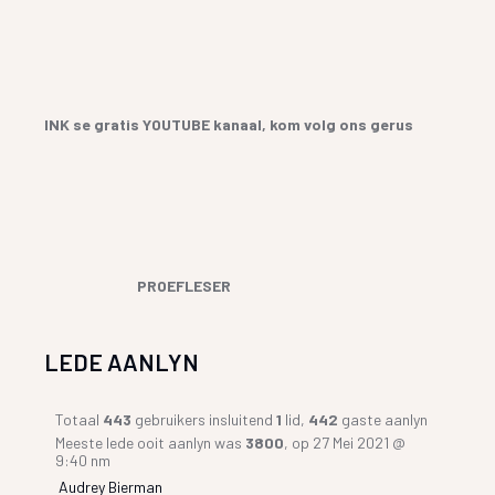
INK se gratis YOUTUBE kanaal, kom volg ons gerus
PROEFLESER
LEDE AANLYN
Totaal
443
gebruikers insluitend
1
lid,
442
gaste aanlyn
Meeste lede ooit aanlyn was
3800
, op 27 Mei 2021 @
9:40 nm
Audrey Bierman