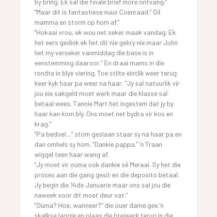
by bring. Ek sal die finale brief more ontvang.”
“Maar dit is fantastiese nuus Coenraad.” Gil
mamma en storm op hom af.”
“Hokaai vrou, ek wou net seker maak vandag. Ek
het eers gedink ek het dit nie gekry nie maar John
het my verseker vanmiddag die base is in
eenstemming daaroor.” En draai mams in die
rondte in blye viering. Toe stilte eintlik weer terug
keer kyk haar pa weer na haar, “Jy sal natuurlik vir
jou eie sakgeld moet werk maar die klasse sal
betaal wees. Tannie Mart het ingestem dat jy by
haar kan kom bly. Ons moet net bydra vir kos en
krag.”
“Pa bedoel…” stom geslaan staar sy na haar pa en
dan omhels sy hom. “Dankie pappa.” ‘n Traan
wiggel teen haar wang af.
“Jy moet vir ouma ook dankie sê Meraai. Sy het die
proses aan die gang gesit en die deposito betaal.
Jy begin die 14de Januarie maar ons sal jou die
naweek voor dit moet deur vat.”
“Ouma? Hoe, wanneer?” die ouer dame gee ‘n
skalkse laggie en plaas die breiwerk terug in die