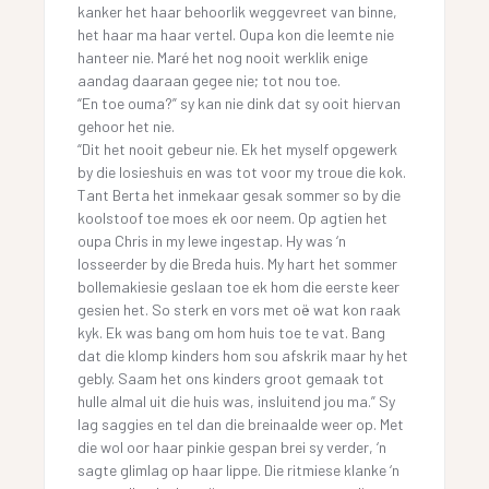
kanker het haar behoorlik weggevreet van binne,
het haar ma haar vertel. Oupa kon die leemte nie
hanteer nie. Maré het nog nooit werklik enige
aandag daaraan gegee nie; tot nou toe.
“En toe ouma?” sy kan nie dink dat sy ooit hiervan
gehoor het nie.
“Dit het nooit gebeur nie. Ek het myself opgewerk
by die losieshuis en was tot voor my troue die kok.
Tant Berta het inmekaar gesak sommer so by die
koolstoof toe moes ek oor neem. Op agtien het
oupa Chris in my lewe ingestap. Hy was ‘n
losseerder by die Breda huis. My hart het sommer
bollemakiesie geslaan toe ek hom die eerste keer
gesien het. So sterk en vors met oë wat kon raak
kyk. Ek was bang om hom huis toe te vat. Bang
dat die klomp kinders hom sou afskrik maar hy het
gebly. Saam het ons kinders groot gemaak tot
hulle almal uit die huis was, insluitend jou ma.” Sy
lag saggies en tel dan die breinaalde weer op. Met
die wol oor haar pinkie gespan brei sy verder, ‘n
sagte glimlag op haar lippe. Die ritmiese klanke ‘n