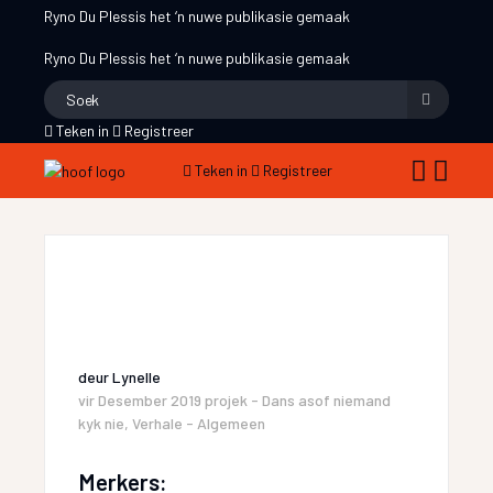
Ryno Du Plessis
het ‘n nuwe publikasie gemaak
Ryno Du Plessis
het ‘n nuwe publikasie gemaak
Teken in
Registreer
Teken in
Registreer
deur
Lynelle
vir
Desember 2019 projek - Dans asof niemand
kyk nie
,
Verhale - Algemeen
Merkers: