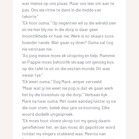
wat mense op ons plaas. Maar ons leer om aan te
pas. Ons eie ritme te dans in die midde van
tekorte.”
“Ek hoor ouma,” Op negentien wil sy die wêreld sien
en nie hier bly nie. In die dorp is daar geen
moontlikhede vir haar nie. Werk is so skaars soos
hoender tande. Wat gaan sy doen? Ouma sal tog
nie verstaan nie.
“As jong meisie moes ek uitspring en help. Mammie
en Pappie moes behoorlik skraap om genoeg kos
op die tafel te sit vir die sestien monde. Dit was
swaar tye.”
“Ek weet ouma,” Sug Maré, amper verveeld.
“Maar wat jy nie weet nie pop is dat ek gaan werk
het by die losieshuis op die dorp.” Verbaas kyk
Maré na haar ouma. Met nuwe aandag luister sy na
die ouer stem, beleë deur jare se koorsing. Elke
woord duidelik uitgespreek.
“Ek moes hout vloere skrop tot my gesig daarin
gereflekteer het, en dan moes dit gepolitoer word
totdat my vingers stukkend was. Mevrou van