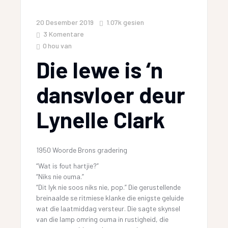
20 Desember 2019
1.07k
gesien
3 Komentare
0
hou van
Die lewe is ‘n
dansvloer deur
Lynelle Clark
1950 Woorde Brons gradering
“Wat is fout hartjie?”
“Niks nie ouma.”
“Dit lyk nie soos niks nie, pop.” Die gerustellende
breinaalde se ritmiese klanke die enigste geluide
wat die laatmiddag versteur. Die sagte skynsel
van die lamp omring ouma in rustigheid, die