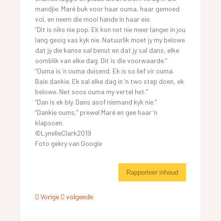
mandjie. Maré buk voor haar ouma, haar gemoed
vol, en neem die mooi hande in haar eie.
“Dit is niks nie pop. Ek kon net nie meer langer in jou
lang gesig vas kyk nie. Natuurlik moet jy my belowe
dat jy die kanse sal benut en dat jy sal dans, elke
oomblik van elke dag. Dit is die voorwaarde.”
“Ouma is ‘n ouma duisend. Ek is so lief vir ouma.
Baie dankie. Ek sal elke dag in ‘n two step doen, ek
belowe. Net soos ouma my vertel het.”
“Dan is ek bly. Dans asof niemand kyk nie.”
“Dankie oums,” prewel Maré en gee haar ‘n
klapsoen.
©LynelleClark2019
Foto gekry van Google
Rapporteer inhoud
Vorige
volgende