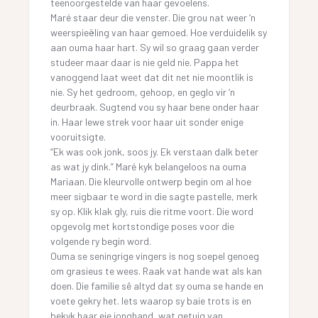
teenoorgestelde van haar gevoelens.
Maré staar deur die venster. Die grou nat weer ‘n
weerspieëling van haar gemoed. Hoe verduidelik sy
aan ouma haar hart. Sy wil so graag gaan verder
studeer maar daar is nie geld nie. Pappa het
vanoggend laat weet dat dit net nie moontlik is
nie. Sy het gedroom, gehoop, en geglo vir ‘n
deurbraak. Sugtend vou sy haar bene onder haar
in. Haar lewe strek voor haar uit sonder enige
vooruitsigte.
“Ek was ook jonk, soos jy. Ek verstaan dalk beter
as wat jy dink.” Maré kyk belangeloos na ouma
Mariaan. Die kleurvolle ontwerp begin om al hoe
meer sigbaar te word in die sagte pastelle, merk
sy op. Klik klak gly, ruis die ritme voort. Die word
opgevolg met kortstondige poses voor die
volgende ry begin word.
Ouma se seningrige vingers is nog soepel genoeg
om grasieus te wees. Raak vat hande wat als kan
doen. Die familie sê altyd dat sy ouma se hande en
voete gekry het. Iets waarop sy baie trots is en
bekyk haar eie jonghand, wat getuig van