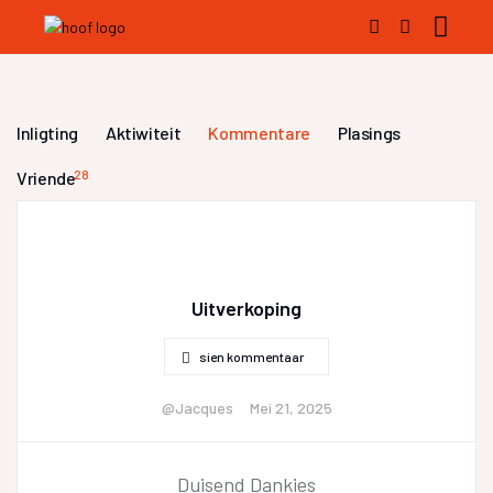
Inligting
Aktiwiteit
Kommentare
Plasings
Vriende
28
Uitverkoping
sien kommentaar
@Jacques
Mei 21, 2025
Duisend Dankies