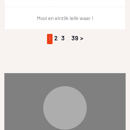
Mooi en eintlik lelik waar !
1
2
3
39
…