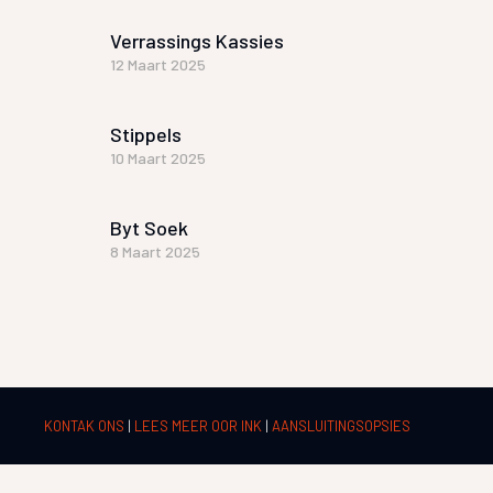
Verrassings Kassies
12 Maart 2025
Stippels
10 Maart 2025
Byt Soek
8 Maart 2025
KONTAK ONS
|
LEES MEER OOR INK
|
AANSLUITINGSOPSIES