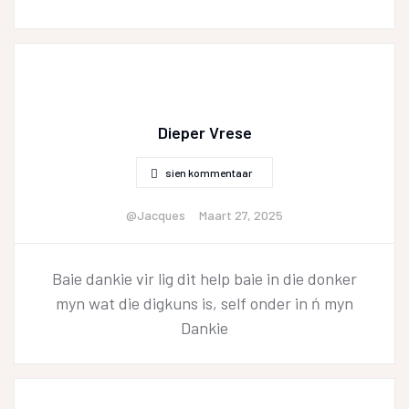
Dieper Vrese
sien kommentaar
@Jacques
Maart 27, 2025
Baie dankie vir lig dit help baie in die donker
myn wat die digkuns is, self onder in ń myn
Dankie