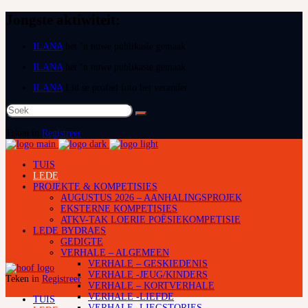
Jongste aktiwiteit:
ILANA
het ‘n nuwe publikasie gemaak
ILANA
het ‘n nuwe publikasie gemaak
ILANA
Lid se profiel foto het verander
Soek
na:
Teken in
Registreer
TUIS
LEDE
PROJEKTE & KOMPETISIES
AUGUSTUS 2026 – AANHALINGSPROJEK
EKSTERNE KOMPETISIES
ATKV-TAK LOERIE POËSIEKOMPETISIE
LEDE BYDRAES
GEDIGTE
VERHALE – ALGEMEEN
VERHALE – GESKIEDENIS
VERHALE -JEUG/KINDERS
Teken in
Registreer
VERHALE – KORTVERHALE
VERHALE -LIEFDE
TUIS
VERHALE -LIEGSTORIES