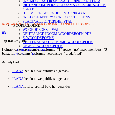
INK MODERATOR SE EVALUERINGSKRITERIA
RIGLYNE OM ‘N RADIODRAMA OF -VERHAAL TE
SKRYF
IDIOME EN GESEGDES IN AFRIKAANS
‘N KOPKRAPPERY OOR KOPPELTEKENS
PLAGIAAT/LETTERDIEFSTAL
KONTAK ONS
|
LEES MEER OOR INK
|
AANSLUITINGSOPSIES
WOORDEBOEKE
WOORDEBOEK – WAT
op
DRIETALIGE IDOOM WOORDEBOEK PDF
E-WOORDEBOEKE
Top Ranked Users
LETTERKUNDIGE TERME WOORDEBOEK
DIGNET WOORDEBOEK
[joinup_core_top_members columns=”1″ space=”no” max_members=”3″
SKENKINGS & DONASIES
behavior=”columns” columns_responsive=”predefined”]
BOEKWINKEL
Activity Feed
ILANA
het ‘n nuwe publikasie gemaak
ILANA
het ‘n nuwe publikasie gemaak
ILANA
Lid se profiel foto het verander