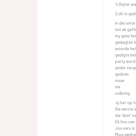
‘n Digter w
2.dit is ge
in die omte
het ek gefi
my gees he
gedagtes 
woorde het
gedigte het
party word
ander verg
gedoen
maar
nie
volbring
Jy het op ‘
Die eerste 
die “duin” 
Ek hou van 
Jou vers is
Mooi gedoe