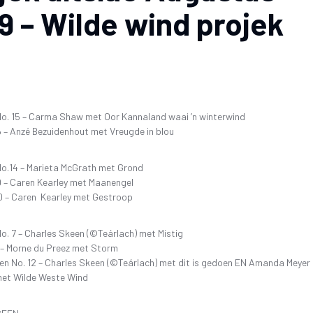
9 – Wilde wind projek
26 OKTOBER 2019 4DE GALA AAND
FAK – ELEKTRONIESE
IDIOME EN GESEGDES IN AF
KITAARDRUKKE
10 NOVEMBER 2018 – 3DE GALA AAND
‘N KOPKRAPPERY OOR KOPPE
VERGETE HELDE UIT DI
4 NOVEMBER 2017 – 2DE GALA-AAND
VRYSTAATSTORIES DE
PLAGIAAT/LETTERD
22 OKTOBER 2016 – 1STE GALA AAND
ASWEGEN
KINDERLIEDJIES
. 15 – Carma Shaw met Oor Kannaland waai ’n winterwind
6 – Anzé Bezuidenhout met Vreugde in blou
KINDERRYMPIES – VIN
.14 – Marieta McGrath met Grond
9 – Caren Kearley met Maanengel
20 – Caren Kearley met Gestroop
. 7 – Charles Skeen (©Teárlach) met Mistig
 – Morne du Preez met Storm
 en No. 12 – Charles Skeen (©Teárlach) met dit is gedoen EN Amanda Meyer
 met Wilde Weste Wind