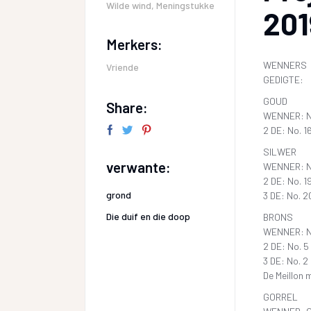
Wilde wind
,
Meningstukke
201
Merkers:
WENNERS
Vriende
GEDIGTE:
GOUD
Share:
WENNER: No
2 DE: No. 1
SILWER
verwante:
WENNER: No
2 DE: No. 1
grond
3 DE: No. 
Die duif en die doop
BRONS
WENNER: No
2 DE: No. 5
3 DE: No. 2
De Meillon
GORREL