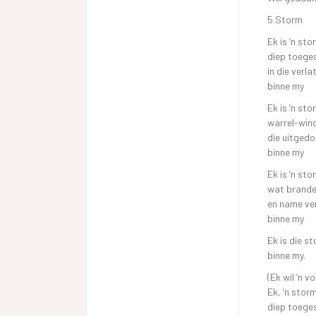
5.Storm
Ek is ‘n sto
diep toeges
in die verla
binne my
Ek is ‘n sto
warrel-win
die uitgedo
binne my
Ek is ‘n sto
wat brande
en name ve
binne my
Ek is die s
binne my.
(Ek wil ‘n v
Ek, ‘n stor
diep toeges