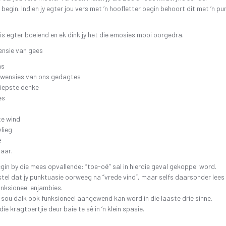
 begin. Indien jy egter jou vers met ‘n hoofletter begin behoort dit met ‘n pu
is egter boeiend en ek dink jy het die emosies mooi oorgedra.
ensie van gees
ms
ekwensies van ons gedagtes
diepste denke
es
te wind
vlieg
ë
aar.
in by die mees opvallende: “toe-oë” sal in hierdie geval gekoppel word.
stel dat jy punktuasie oorweeg na “vrede vind”, maar selfs daarsonder lees
unksioneel enjambies.
sou dalk ook funksioneel aangewend kan word in die laaste drie sinne.
ie kragtoertjie deur baie te sê in ‘n klein spasie.
.