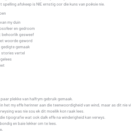
at spelling afskeep is NIE ernstig oor die kuns van poësie nie.
doen
 van my duin
losofeer en gedroom
t behoorlik gesweef
het woorde geword
 gedigte gemaak
 stories vertel
 gelees
eet
n paar plekke van halfrym gebruik gemaak.
sin het my effe herinner aan die teenwoordigheid van wind, maar as dit nie v
verwysing was nie sou ek dit moeilik kon raak lees.
die tipografie wat ook dalk effe na winderigheid kan verwys.
 bondig en baie lekker om te lees.
n.