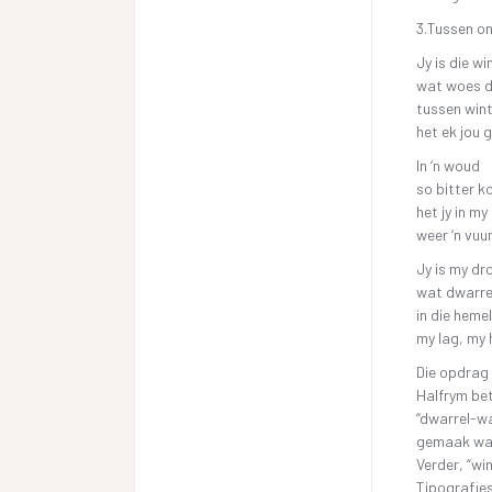
3.Tussen o
Jy is die wi
wat woes d
tussen wint
het ek jou 
In ‘n woud
so bitter k
het jy in my
weer ‘n vuu
Jy is my d
wat dwarre
in die hemel
my lag, my 
Die opdrag 
Halfrym bet
“dwarrel-wa
gemaak wat
Verder, “wi
Tipografies