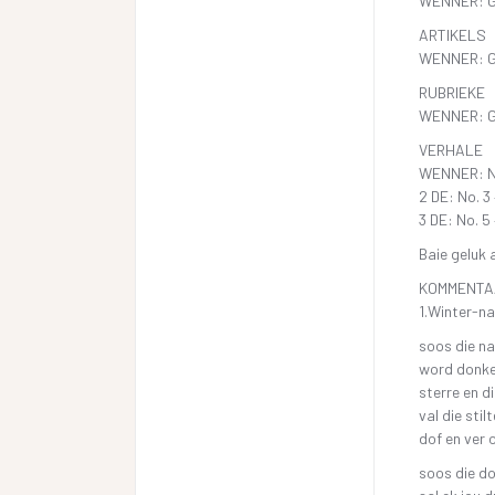
WENNER: 
ARTIKELS
WENNER: 
RUBRIEKE
WENNER: 
VERHALE
WENNER: No.
2 DE: No. 3
3 DE: No. 5
Baie geluk a
KOMMENTA
1.Winter-n
soos die n
word donke
sterre en d
val die stil
dof en ver 
soos die d