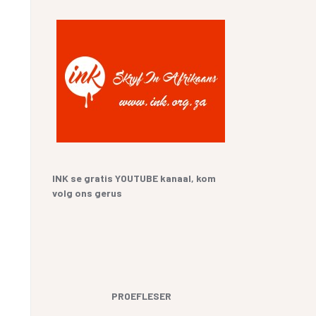
SKRYF
 SANGBUNDEL EN
RIKAANS
LTEKENS
E GESKIEDENIS
UR HENNING VAN
IEFSTAL
GERVERSIES
INK se gratis YOUTUBE kanaal, kom
volg ons gerus
PROEFLESER