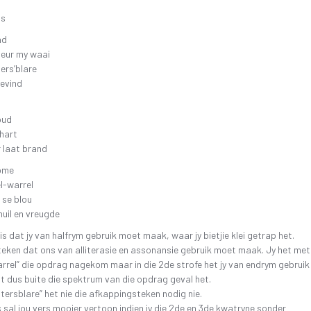
ns
nd
eur my waai
ers’blare
gevind
oud
 hart
r laat brand
rome
l-warrel
 se blou
huil en vreugde
is dat jy van halfrym gebruik moet maak, waar jy bietjie klei getrap het.
eken dat ons van alliterasie en assonansie gebruik moet maak. Jy het met
rrel” die opdrag nagekom maar in die 2de strofe het jy van endrym gebruik
 dus buite die spektrum van die opdrag geval het.
ntersblare” het nie die afkappingsteken nodig nie.
 sal jou vers mooier vertoon indien jy die 2de en 3de kwatryne sonder