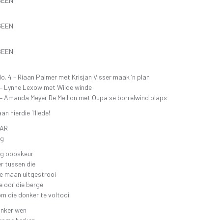
GEEN
GEEN
GEEN
 4 – Riaan Palmer met Krisjan Visser maak ‘n plan
 – Lynne Lexow met Wilde winde
 – Amanda Meyer De Meillon met Oupa se borrelwind blaps
an hierdie 11lede!
AR
ag
ag oopskeur
r tussen die
ie maan uitgestrooi
te oor die berge
om die donker te voltooi
onker wen