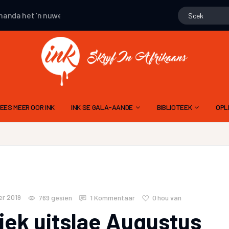
a
het ‘n nuwe publikasie gemaak
HENN
het ‘n nuwe publikasie g
EES MEER OOR INK
INK SE GALA-AANDE
BIBLIOTEEK
OPL
15 NOVEMBER 2025 – 10DE GALA
GEDIGTE
ALGEMENE
9 NOV 2024 – 9DE GALA AAND
PROJEK WENNERS
11 NOVEMBER 2023 – 8STE GALA AAND
LIEGSTORIES
SKR
12 NOVEMBER 2022 – 7DE GALA AAND
OOM PINE SE JAGSTOR
TA
r 2019
0
hou van
769
gesien
1 Kommentaar
13 NOVEMBER 2021 6DE GALA AAND
INK MODERATOR SE EVALUERINGSK
FLIPVIS SE VERHALE
jek uitslae Augustus
21 NOVEMBER 2020 – 5DE GALA AAND
RIGLYNE OM ‘N RADIODRAMA OF -VER
GERT ROSSOUW SE BR