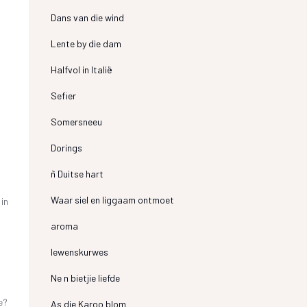
Dans van die wind
Lente by die dam
Halfvol in Italië
Sefier
Somersneeu
Dorings
ñ Duitse hart
Waar siel en liggaam ontmoet
in
aroma
lewenskurwes
Ne n bietjie liefde
e?
As die Karoo blom