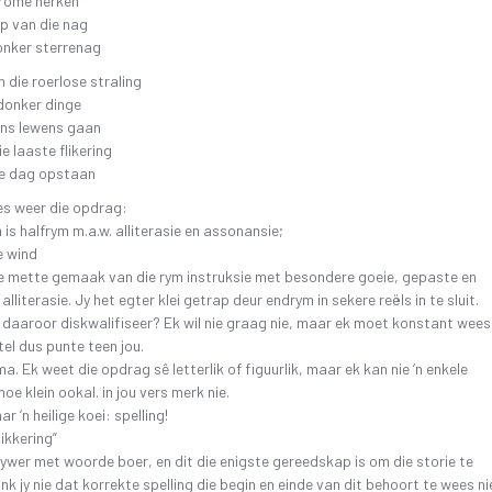
drome herken
p van die nag
onker sterrenag
n die roerlose straling
donker dinge
ns lewens gaan
e laaste flikering
we dag opstaan
es weer die opdrag:
 is halfrym m.a.w. alliterasie en assonansie;
e wind
te mette gemaak van die rym instruksie met besondere goeie, gepaste en
alliterasie. Jy het egter klei getrap deur endrym in sekere reëls in te sluit.
 daaroor diskwalifiseer? Ek wil nie graag nie, maar ek moet konstant wees 
 tel dus punte teen jou.
ma. Ek weet die opdrag sê letterlik of figuurlik, maar ek kan nie ‘n enkele
oe klein ookal. in jou vers merk nie.
ar ‘n heilige koei: spelling!
likkering”
krywer met woorde boer, en dit die enigste gereedskap is om die storie te
ink jy nie dat korrekte spelling die begin en einde van dit behoort te wees ni