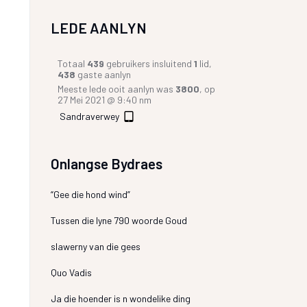
LEDE AANLYN
Totaal
439
gebruikers insluitend
1
lid,
438
gaste aanlyn
Meeste lede ooit aanlyn was
3800
, op
27 Mei 2021 @ 9:40 nm
Sandraverwey
Onlangse Bydraes
“Gee die hond wind”
Tussen die lyne 790 woorde Goud
slawerny van die gees
Quo Vadis
Ja die hoender is n wondelike ding