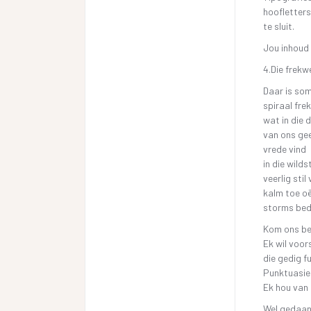
hoofletters
te sluit.
Jou inhoud 
4.Die frekw
Daar is so
spiraal fr
wat in die 
van ons ge
vrede vind
in die wilds
veerlig stil 
kalm toe o
storms bed
Kom ons beg
Ek wil voor
die gedig f
Punktuasie 
Ek hou van d
Wel gedaan