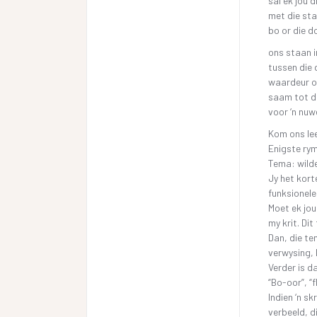
sal ek jou 
met die sta
bo or die d
ons staan i
tussen die 
waardeur o
saam tot di
voor ‘n nu
Kom ons le
Enigste rym
Tema: wild
Jy het kor
funksionele 
Moet ek jou
my krit. Dit
Dan, die te
verwysing, h
Verder is da
“Bo-oor”, “f
Indien ‘n s
verbeeld, d