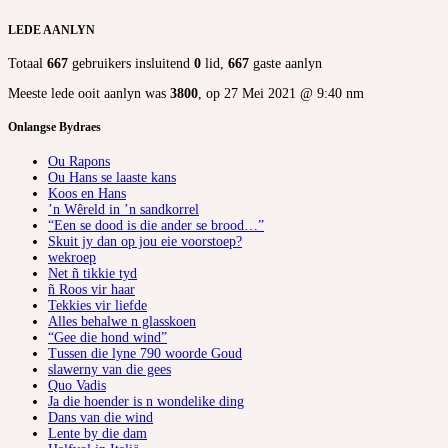
LEDE AANLYN
Totaal
667
gebruikers insluitend
0
lid,
667
gaste aanlyn
Meeste lede ooit aanlyn was
3800
, op 27 Mei 2021 @ 9:40 nm
Onlangse Bydraes
Ou Rapons
Ou Hans se laaste kans
Koos en Hans
’n Wêreld in ’n sandkorrel
“Een se dood is die ander se brood…”
Skuit jy dan op jou eie voorstoep?
wekroep
Net ñ tikkie tyd
ñ Roos vir haar
Tekkies vir liefde
Alles behalwe n glasskoen
“Gee die hond wind”
Tussen die lyne 790 woorde Goud
slawerny van die gees
Quo Vadis
Ja die hoender is n wondelike ding
Dans van die wind
Lente by die dam