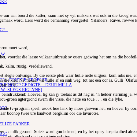
KKE
-uur aan boord die kutter, saam met sy vyf makkers wat ook in die kroeg was. 
losgemaak word. Eers word die bemanning voorgestel: Yslanders! Ruwe, rowwe k
G? –
gebrou moet word,
.W
t, voordat die laaste vulkaanuitbreuk sy ouers gedwing het om na die hoofeil
nk, kalm, rustig, vredeliewend.
t slegte ontvangs. By die eerste plek waar hulle nette uitgooi, kom niks nie, e
G? – DRIEKIE GROBLER
n die kiel. Na mekaar val hulle af en sink weg, tot net een oor is, Gulli [Ól
RING OP GEDIGTE – DEUR MILLA
veer 19°F.
.W :SLEGS RIGLYNE]
s beïndrukkend: Hoeveel lig kan jy toelaat as dit nag is, ‘n helder sternnag ja
u-groen agtergrond swem die visse, die nette en toue . . . en die lyke.
UGO
ekende tv-program speel, asook hoe lank hy moes geswem het, en hoever hy oorl
maar boonop twee ure kaalvoet bergklim oor die lavarotse.
 ELIZE PARKER
er taamlik gesond. Soiets word gou bekend, en hy het op sy hospitaalbed alree
UGO
taal vir allerhand ondersoekinge gebring.