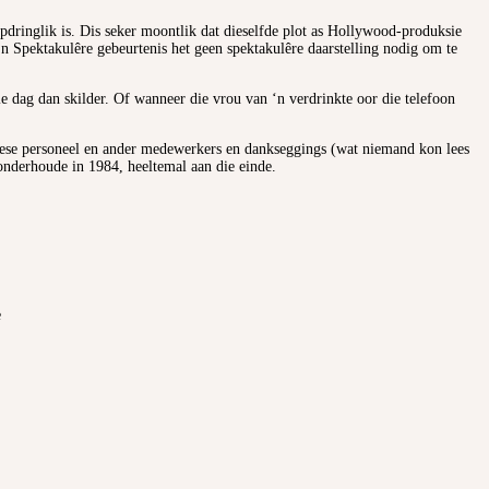
onopdringlik is. Dis seker moontlik dat dieselfde plot as Hollywood-produksie
‘n Spektakulêre gebeurtenis het geen spektakulêre daarstelling nodig om te
ie dag dan skilder. Of wanneer die vrou van ‘n verdrinkte oor die telefoon
gniese personeel en ander medewerkers en dankseggings (wat niemand kon lees
v-onderhoude in 1984, heeltemal aan die einde.
e