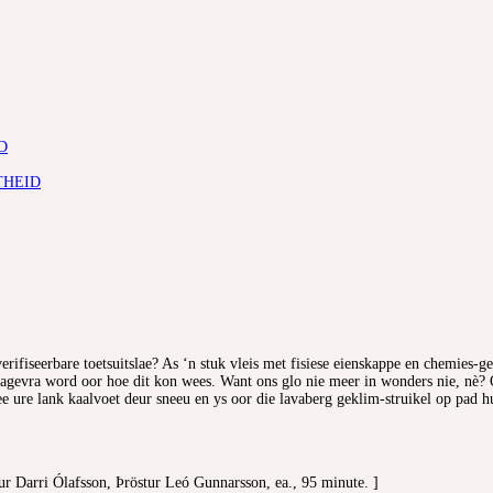
D
THEID
ifiseerbare toetsuitslae? As ‘n stuk vleis met fisiese eienskappe en chemies-ge
agevra word oor hoe dit kon wees. Want ons glo nie meer in wonders nie, nè? Of
 ure lank kaalvoet deur sneeu en ys oor die lavaberg geklim-struikel op pad hu
r Darri Ólafsson, Þröstur Leó Gunnarsson, ea., 95 minute. ]