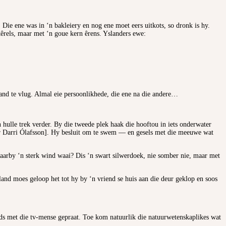
Die ene was in ‘n bakleiery en nog ene moet eers uitkots, so dronk is hy.
êrels, maar met ‘n goue kern êrens. Yslanders ewe:
and te vlug. Almal eie persoonlikhede, die ene na die andere…
n hulle trek verder. By die tweede plek haak die hooftou in iets onderwater
afur Darri Ólafsson]. Hy besluit om te swem — en gesels met die meeuwe wat
, waarby ‘n sterk wind waai? Dis ‘n swart silwerdoek, nie somber nie, maar met
and moes geloop het tot hy by ‘n vriend se huis aan die deur geklop en soos
ds met die tv-mense gepraat. Toe kom natuurlik die natuurwetenskaplikes wat