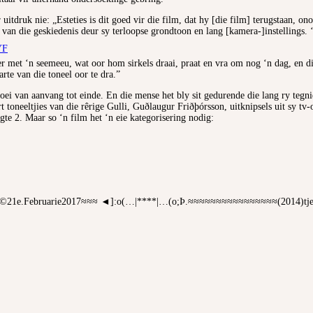
r uitdruk nie: „Esteties is dit goed vir die film, dat hy [die film] terugstaan, 
van die geskiedenis deur sy terloopse grondtoon en lang [kamera-]instellings. 
YF
ater met ‘n seemeeu, wat oor hom sirkels draai, praat en vra om nog ‘n dag, en d
te van die toneel oor te dra.”
boei van aanvang tot einde. En die mense het bly sit gedurende die lang ry te
t toneeltjies van die rêrige Gulli, Guðlaugur Friðþórsson, uitknipsels uit sy t
gte 2. Maar so ‘n film het ‘n eie kategorisering nodig:
©21e.Februarie2017≈≈≈ ◄]:o(…|****|…(o;Þ.≈≈≈≈≈≈≈≈≈≈≈≈≈≈≈≈(2014)tj