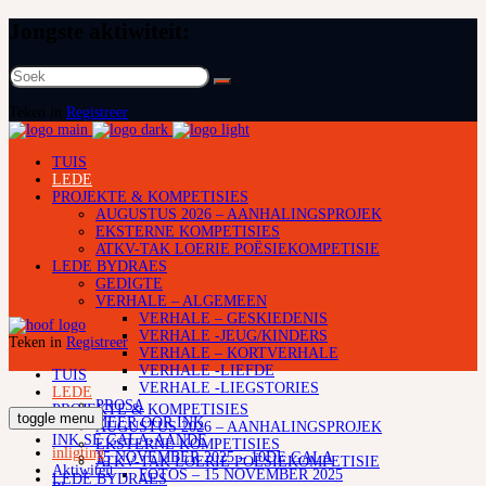
Jongste aktiwiteit:
Soek
na:
Teken in
Registreer
TUIS
LEDE
PROJEKTE & KOMPETISIES
AUGUSTUS 2026 – AANHALINGSPROJEK
EKSTERNE KOMPETISIES
ATKV-TAK LOERIE POËSIEKOMPETISIE
LEDE BYDRAES
GEDIGTE
VERHALE – ALGEMEEN
VERHALE – GESKIEDENIS
VERHALE -JEUG/KINDERS
Teken in
Registreer
VERHALE – KORTVERHALE
VERHALE -LIEFDE
TUIS
VERHALE -LIEGSTORIES
LEDE
PROSA
PROJEKTE & KOMPETISIES
toggle menu
LEES MEER OOR INK
AUGUSTUS 2026 – AANHALINGSPROJEK
INK SE GALA-AANDE
EKSTERNE KOMPETISIES
inligting
15 NOVEMBER 2025 – 10DE GALA
ATKV-TAK LOERIE POËSIEKOMPETISIE
Aktiwiteit
FOTOS – 15 NOVEMBER 2025
LEDE BYDRAES