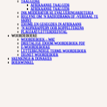
TAALGIDSE
TAALGIDSE
AFRIKAANSE TAALGIDS
AFRIKAANSE TAALGIDS
AFRIKAANSE TAALGIDS
AFRIKAANSE TAALGIDS
INK MODERATOR SE EVALUERINGSKRITERIA
INK MODERATOR SE EVALUERINGSKRITERIA
RIGLYNE OM ‘N RADIODRAMA OF -VERHAAL TE
RIGLYNE OM ‘N RADIODRAMA OF -VERHAAL TE
SKRYF
SKRYF
IDIOME EN GESEGDES IN AFRIKAANS
IDIOME EN GESEGDES IN AFRIKAANS
‘N KOPKRAPPERY OOR KOPPELTEKENS
‘N KOPKRAPPERY OOR KOPPELTEKENS
PLAGIAAT/LETTERDIEFSTAL
PLAGIAAT/LETTERDIEFSTAL
WOORDEBOEKE
WOORDEBOEKE
WOORDEBOEK – WAT
WOORDEBOEK – WAT
DRIETALIGE IDOOM WOORDEBOEK PDF
DRIETALIGE IDOOM WOORDEBOEK PDF
E-WOORDEBOEKE
E-WOORDEBOEKE
LETTERKUNDIGE TERME WOORDEBOEK
LETTERKUNDIGE TERME WOORDEBOEK
DIGNET WOORDEBOEK
DIGNET WOORDEBOEK
SKENKINGS & DONASIES
SKENKINGS & DONASIES
BOEKWINKEL
BOEKWINKEL