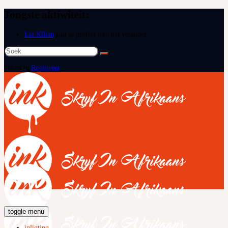
Jongste aktiwiteit:
Lia Kilian
Lid se profiel foto het verander
Soek
na:
Teken in
Registreer
toggle menu
inligting