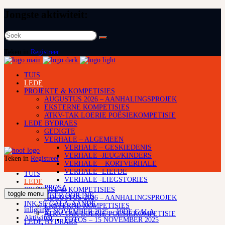
Jongste aktiwiteit:
Soek
na:
Teken in
Registreer
TUIS
LEDE
PROJEKTE & KOMPETISIES
AUGUSTUS 2026 – AANHALINGSPROJEK
EKSTERNE KOMPETISIES
ATKV-TAK LOERIE POËSIEKOMPETISIE
LEDE BYDRAES
GEDIGTE
VERHALE – ALGEMEEN
VERHALE – GESKIEDENIS
VERHALE -JEUG/KINDERS
Teken in
Registreer
VERHALE – KORTVERHALE
VERHALE -LIEFDE
TUIS
VERHALE -LIEGSTORIES
LEDE
PROSA
PROJEKTE & KOMPETISIES
toggle menu
LEES MEER OOR INK
AUGUSTUS 2026 – AANHALINGSPROJEK
INK SE GALA-AANDE
EKSTERNE KOMPETISIES
inligting
15 NOVEMBER 2025 – 10DE GALA
ATKV-TAK LOERIE POËSIEKOMPETISIE
Aktiwiteit
FOTOS – 15 NOVEMBER 2025
LEDE BYDRAES