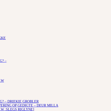
KKE
G? –
.W
G? – DRIEKIE GROBLER
RING OP GEDIGTE – DEUR MILLA
.W :SLEGS RIGLYNE]