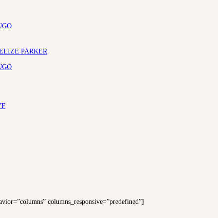
UGO
 ELIZE PARKER
UGO
YF
vior=”columns” columns_responsive=”predefined”]