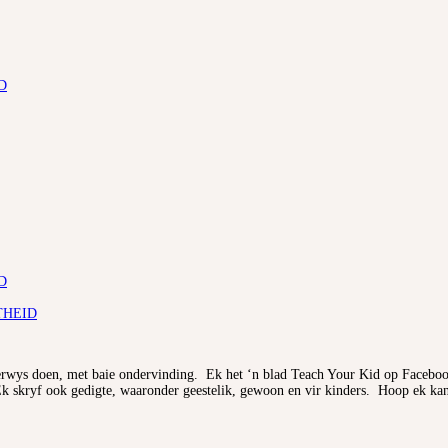
D
D
THEID
derwys doen, met baie ondervinding. Ek het ‘n blad Teach Your Kid op Facebo
. Ek skryf ook gedigte, waaronder geestelik, gewoon en vir kinders. Hoop ek ka