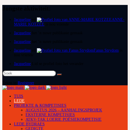
Jongste aktiwiteit:
Jacqueline
en
ANNE-
MARIE KOTZEE
is nou vriende
Jacqueline
het ‘n nuwe publikasie gemaak
Jacqueline
het ‘n nuwe publikasie gemaak
Jacqueline
en
Fanus Strydom
is
nou vriende
Jacqueline
Lid se profiel foto het verander
Soek
na:
Teken in
Registreer
TUIS
LEDE
PROJEKTE & KOMPETISIES
AUGUSTUS 2026 – AANHALINGSPROJEK
EKSTERNE KOMPETISIES
ATKV-TAK LOERIE POËSIEKOMPETISIE
LEDE BYDRAES
GEDIGTE