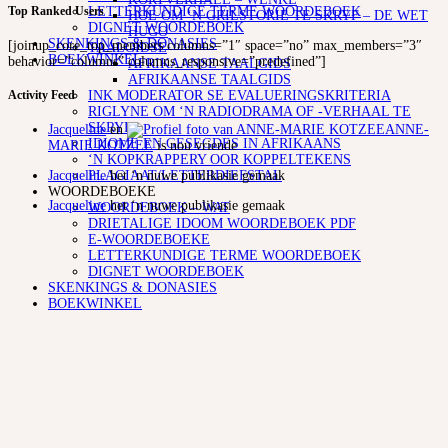
LETTERKUNDIGE TERME WOORDEBOEK
Top Ranked Users
HOE OM ‘N GRILSTORIE TE SKRYF – DE WET
DIGNET WOORDEBOEK
HUGO
SKENKINGS & DONASIES
[joinup_core_top_members columns=”1″ space=”no” max_members=”3″
TAALGIDSE
BOEKWINKEL
behavior=”columns” columns_responsive=”predefined”]
AFRIKAANSE TAALGIDS
AFRIKAANSE TAALGIDS
INK MODERATOR SE EVALUERINGSKRITERIA
Activity Feed
RIGLYNE OM ‘N RADIODRAMA OF -VERHAAL TE
SKRYF
Jacqueline
en
ANNE-
IDIOME EN GESEGDES IN AFRIKAANS
MARIE KOTZEE
is nou vriende
‘N KOPKRAPPERY OOR KOPPELTEKENS
Jacqueline
het ‘n nuwe publikasie gemaak
PLAGIAAT/LETTERDIEFSTAL
WOORDEBOEKE
Jacqueline
het ‘n nuwe publikasie gemaak
WOORDEBOEK – WAT
DRIETALIGE IDOOM WOORDEBOEK PDF
E-WOORDEBOEKE
LETTERKUNDIGE TERME WOORDEBOEK
DIGNET WOORDEBOEK
SKENKINGS & DONASIES
BOEKWINKEL