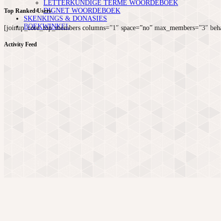
LETTERKUNDIGE TERME WOORDEBOEK
DIGNET WOORDEBOEK
Top Ranked Users
SKENKINGS & DONASIES
BOEKWINKEL
[joinup_core_top_members columns=”1″ space=”no” max_members=”3″ beha
Activity Feed