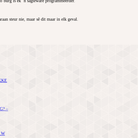
Jo’burg is ek ’n sagteware programmeerder.
aan steur nie, maar sê dit maar in elk geval.
KKE
G? –
.W