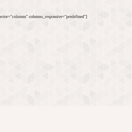
vior=”columns” columns_responsive=”predefined”]