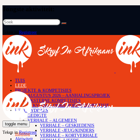
Jongste aktiwiteit:
Soek
na:
Teken in
Registreer
TUIS
LEDE
PROJEKTE & KOMPETISIES
AUGUSTUS 2026 – AANHALINGSPROJEK
EKSTERNE KOMPETISIES
ATKV-TAK LOERIE POËSIEKOMPETISIE
LEDE BYDRAES
GEDIGTE
VERHALE – ALGEMEEN
toggle menu
VERHALE – GESKIEDENIS
VERHALE -JEUG/KINDERS
Teken in
Registreer
inligting
VERHALE – KORTVERHALE
Aktiwiteit