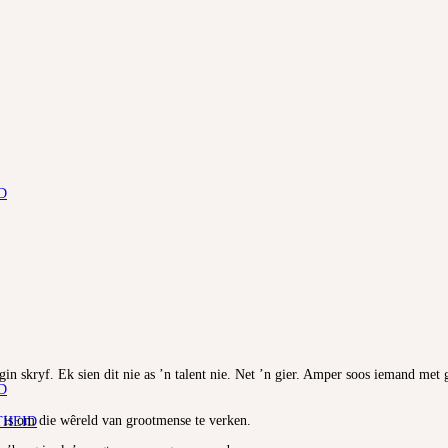
D
in skryf. Ek sien dit nie as ’n talent nie. Net ’n gier. Amper soos iemand met g
D
 is om die wêreld van grootmense te verken.
THEID