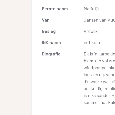
Eerste naam
Marietjie
Van
Jansen van Vu
Geslag
Vroulik
INK naam
net kulu
Biografie
Ek is ‘n karooki
blomtuin vol vro
windpompe, sko
lank terug, voo
die wolke was n
onskuldig en bl
is niks sonder H
sommer net kul