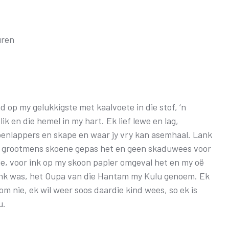
26 OKTOBER 2019 4DE GALA AAND
FAK – ELEKTRONIESE
IDIOME EN GESEGDES IN AF
KITAARDRUKKE
10 NOVEMBER 2018 – 3DE GALA AAND
‘N KOPKRAPPERY OOR KOPPE
VERGETE HELDE UIT DI
uren
4 NOVEMBER 2017 – 2DE GALA-AAND
VRYSTAATSTORIES DE
PLAGIAAT/LETTERD
22 OKTOBER 2016 – 1STE GALA AAND
ASWEGEN
KINDERLIEDJIES
KINDERRYMPIES – VIN
nd op my gelukkigste met kaalvoete in die stof, ‘n
lik en die hemel in my hart. Ek lief lewe en lag,
enlappers en skape en waar jy vry kan asemhaal. Lank
r grootmens skoene gepas het en geen skaduwees voor
ie, voor ink op my skoon papier omgeval het en my oë
ink was, het Oupa van die Hantam my Kulu genoem. Ek
om nie, ek wil weer soos daardie kind wees, so ek is
u.