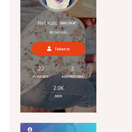
SKRYF
 SANGBUNDEL EN
RIKAANS
LTEKENS
E GESKIEDENIS
Net Kulu
VAN LYN AF
UR HENNING VAN
IEFSTAL
@ netkulu
Teken in
GERVERSIES
22
2
PLASINGS
KOMMENTARE
2.0K
SIEN