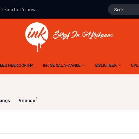
kulu
het ‘n nuwe publikasie gemaak
net kulu
het ‘n nuwe publika
EES MEER OOR INK
INK SE GALA-AANDE
BIBLIOTEEK
OPL
15 NOVEMBER 2025 – 10DE GALA
GEDIGTE
ALGEMENE
9 NOV 2024 – 9DE GALA AAND
PROJEK WENNERS
1
sings
Vriende
11 NOVEMBER 2023 – 8STE GALA AAND
LIEGSTORIES
SKR
12 NOVEMBER 2022 – 7DE GALA AAND
OOM PINE SE JAGSTOR
TA
13 NOVEMBER 2021 6DE GALA AAND
INK MODERATOR SE EVALUERINGSK
FLIPVIS SE VERHALE
21 NOVEMBER 2020 – 5DE GALA AAND
RIGLYNE OM ‘N RADIODRAMA OF -VER
GERT ROSSOUW SE BR