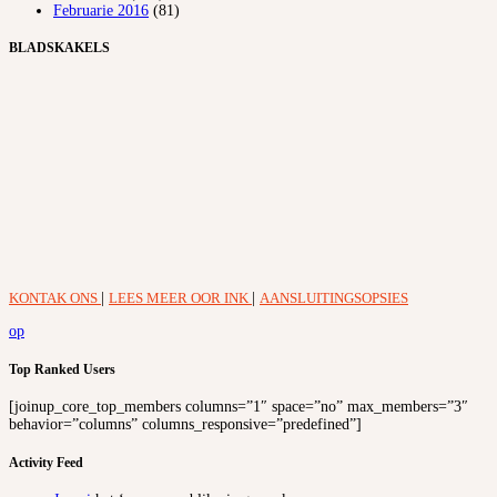
Februarie 2016
(81)
BLADSKAKELS
KONTAK ONS
|
LEES MEER OOR INK
|
AANSLUITINGSOPSIES
op
Top Ranked Users
[joinup_core_top_members columns=”1″ space=”no” max_members=”3″
behavior=”columns” columns_responsive=”predefined”]
Activity Feed