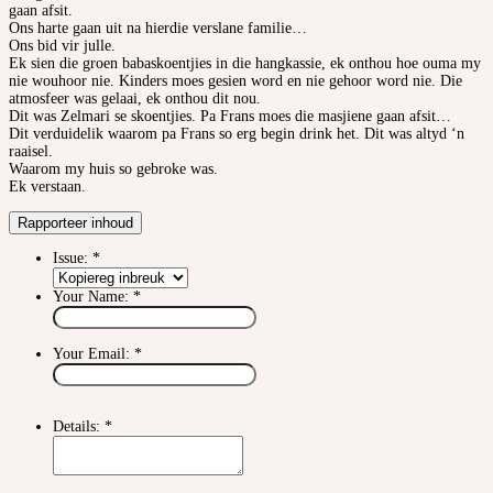
gaan afsit.
Ons harte gaan uit na hierdie verslane familie…
Ons bid vir julle.
Ek sien die groen babaskoentjies in die hangkassie, ek onthou hoe ouma my
nie wouhoor nie. Kinders moes gesien word en nie gehoor word nie. Die
atmosfeer was gelaai, ek onthou dit nou.
Dit was Zelmari se skoentjies. Pa Frans moes die masjiene gaan afsit…
Dit verduidelik waarom pa Frans so erg begin drink het. Dit was altyd ‘n
raaisel.
Waarom my huis so gebroke was.
Ek verstaan.
Rapporteer inhoud
Issue:
*
Your Name:
*
Your Email:
*
Details:
*