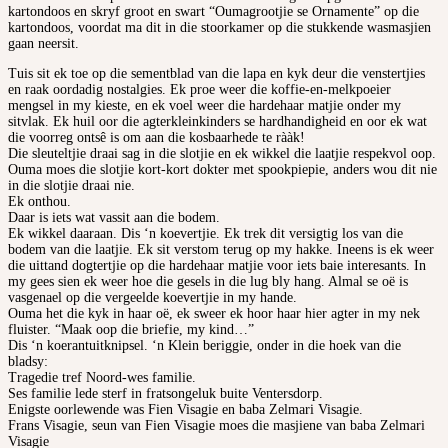
kartondoos en skryf groot en swart “Oumagrootjie se Ornamente” op die
kartondoos, voordat ma dit in die stoorkamer op die stukkende wasmasjien
gaan neersit.
Tuis sit ek toe op die sementblad van die lapa en kyk deur die venstertjies
en raak oordadig nostalgies. Ek proe weer die koffie-en-melkpoeier
mengsel in my kieste, en ek voel weer die hardehaar matjie onder my
sitvlak. Ek huil oor die agterkleinkinders se hardhandigheid en oor ek wat
die voorreg ontsê is om aan die kosbaarhede te rààk!
Die sleuteltjie draai sag in die slotjie en ek wikkel die laatjie respekvol oop.
Ouma moes die slotjie kort-kort dokter met spookpiepie, anders wou dit nie
in die slotjie draai nie.
Ek onthou.
Daar is iets wat vassit aan die bodem.
Ek wikkel daaraan. Dis ‘n koevertjie. Ek trek dit versigtig los van die
bodem van die laatjie. Ek sit verstom terug op my hakke. Ineens is ek weer
die uittand dogtertjie op die hardehaar matjie voor iets baie interesants. In
my gees sien ek weer hoe die gesels in die lug bly hang. Almal se oë is
vasgenael op die vergeelde koevertjie in my hande.
Ouma het die kyk in haar oë, ek sweer ek hoor haar hier agter in my nek
fluister. “Maak oop die briefie, my kind…”
Dis ‘n koerantuitknipsel. ‘n Klein beriggie, onder in die hoek van die
bladsy:
Tragedie tref Noord-wes familie.
Ses familie lede sterf in fratsongeluk buite Ventersdorp.
Enigste oorlewende was Fien Visagie en baba Zelmari Visagie.
Frans Visagie, seun van Fien Visagie moes die masjiene van baba Zelmari
Visagie