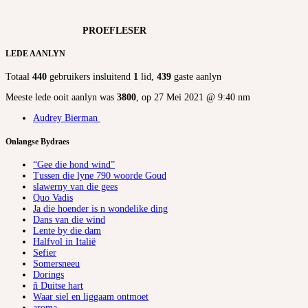
PROEFLESER
LEDE AANLYN
Totaal
440
gebruikers insluitend
1
lid,
439
gaste aanlyn
Meeste lede ooit aanlyn was
3800
, op 27 Mei 2021 @ 9:40 nm
Audrey Bierman
Onlangse Bydraes
“Gee die hond wind”
Tussen die lyne 790 woorde Goud
slawerny van die gees
Quo Vadis
Ja die hoender is n wondelike ding
Dans van die wind
Lente by die dam
Halfvol in Italië
Sefier
Somersneeu
Dorings
ñ Duitse hart
Waar siel en liggaam ontmoet
aroma