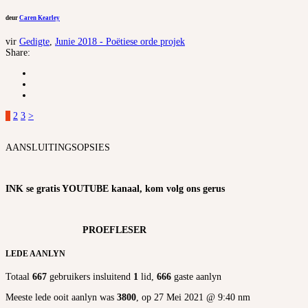
deur
Caren Kearley
vir
Gedigte
,
Junie 2018 - Poëtiese orde projek
Share:
Posts
1
2
3
>
pagination
AANSLUITINGSOPSIES
INK se gratis YOUTUBE kanaal, kom volg ons gerus
PROEFLESER
LEDE AANLYN
Totaal
667
gebruikers insluitend
1
lid,
666
gaste aanlyn
Meeste lede ooit aanlyn was
3800
, op 27 Mei 2021 @ 9:40 nm