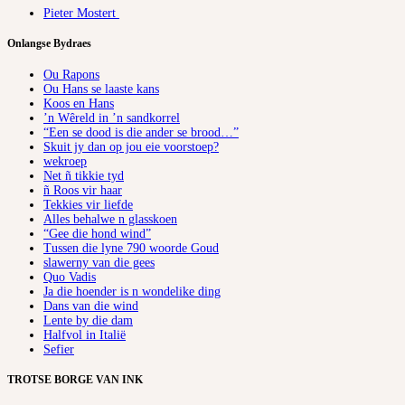
Pieter Mostert
Onlangse Bydraes
Ou Rapons
Ou Hans se laaste kans
Koos en Hans
’n Wêreld in ’n sandkorrel
“Een se dood is die ander se brood…”
Skuit jy dan op jou eie voorstoep?
wekroep
Net ñ tikkie tyd
ñ Roos vir haar
Tekkies vir liefde
Alles behalwe n glasskoen
“Gee die hond wind”
Tussen die lyne 790 woorde Goud
slawerny van die gees
Quo Vadis
Ja die hoender is n wondelike ding
Dans van die wind
Lente by die dam
Halfvol in Italië
Sefier
TROTSE BORGE VAN INK