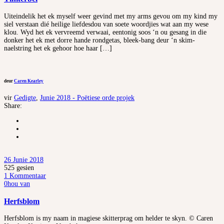
Uiteindelik het ek myself weer gevind met my arms gevou om my kind my
siel verstaan dié heilige liefdesdou van soete woordjies wat aan my wese
klou. Wyd het ek vervreemd verwaai, eentonig soos ‘n ou gesang in die
donker het ek met dorre hande rondgetas, bleek-bang deur ‘n skim-
naelstring het ek gehoor hoe haar […]
deur
Caren Kearley
vir
Gedigte
,
Junie 2018 - Poëtiese orde projek
Share:
26 Junie 2018
525
gesien
1 Kommentaar
0
hou van
Herfsblom
Herfsblom is my naam in magiese skitterprag om helder te skyn. © Caren