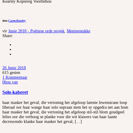
Kearley Kopiereg Voorbehou
deur
Caren Kearley
vir
Junie 2018 - Poëtiese orde projek
,
Meningstukke
Share:
26 Junie 2018
615
gesien
1 Kommentaar
0
hou van
Solo-kaberet
haar masker het geval; die vertoning het afgeloop latente lewenstrane loop
liberaal oor haar wange haar solo sopraan stem het sy opgedra net aan hom
haar masker het geval; die vertoning het afgeloop stil-stil blom goudgeel
lelies oor die verhoog se planke voor die wit klawers van haar laaste
decrescendo klanke haar masker het geval; […]