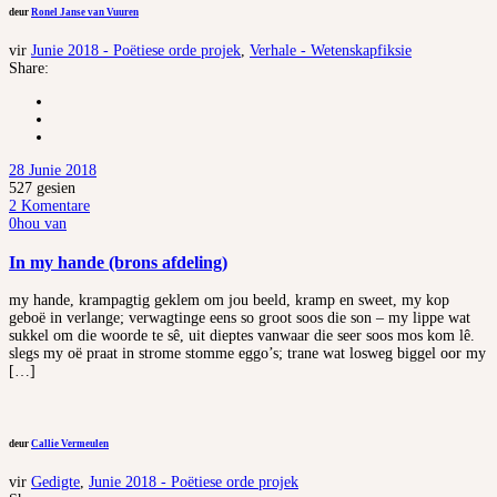
deur
Ronel Janse van Vuuren
vir
Junie 2018 - Poëtiese orde projek
,
Verhale - Wetenskapfiksie
Share:
28 Junie 2018
527
gesien
2 Komentare
0
hou van
In my hande (brons afdeling)
my hande, krampagtig geklem om jou beeld, kramp en sweet, my kop
geboë in verlange; verwagtinge eens so groot soos die son – my lippe wat
sukkel om die woorde te sê, uit dieptes vanwaar die seer soos mos kom lê.
slegs my oë praat in strome stomme eggo’s; trane wat losweg biggel oor my
[…]
deur
Callie Vermeulen
vir
Gedigte
,
Junie 2018 - Poëtiese orde projek