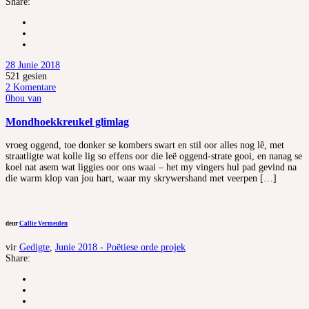
Share:
28 Junie 2018
521
gesien
2 Komentare
0
hou van
Mondhoekkreukel glimlag
vroeg oggend, toe donker se kombers swart en stil oor alles nog lê, met
straatligte wat kolle lig so effens oor die leë oggend-strate gooi, en nanag se
koel nat asem wat liggies oor ons waai – het my vingers hul pad gevind na
die warm klop van jou hart, waar my skrywershand met veerpen […]
deur
Callie Vermeulen
vir
Gedigte
,
Junie 2018 - Poëtiese orde projek
Share: