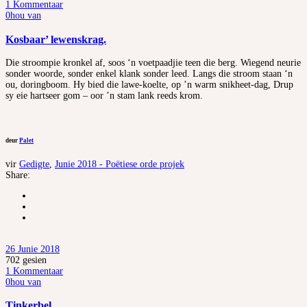
1 Kommentaar
0
hou van
Kosbaar’ lewenskrag.
Die stroompie kronkel af, soos ‘n voetpaadjie teen die berg. Wiegend neurie
sonder woorde, sonder enkel klank sonder leed. Langs die stroom staan ‘n
ou, doringboom. Hy bied die lawe-koelte, op ’n warm snikheet-dag, Drup
sy eie hartseer gom – oor ’n stam lank reeds krom.
deur
Palet
vir
Gedigte
,
Junie 2018 - Poëtiese orde projek
Share:
26 Junie 2018
702
gesien
1 Kommentaar
0
hou van
Tinkerbel