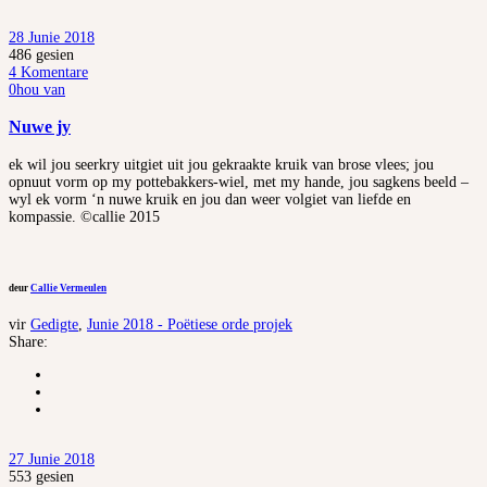
28 Junie 2018
486
gesien
4 Komentare
0
hou van
Nuwe jy
ek wil jou seerkry uitgiet uit jou gekraakte kruik van brose vlees; jou
opnuut vorm op my pottebakkers-wiel, met my hande, jou sagkens beeld –
wyl ek vorm ‘n nuwe kruik en jou dan weer volgiet van liefde en
kompassie. ©callie 2015
deur
Callie Vermeulen
vir
Gedigte
,
Junie 2018 - Poëtiese orde projek
Share:
27 Junie 2018
553
gesien