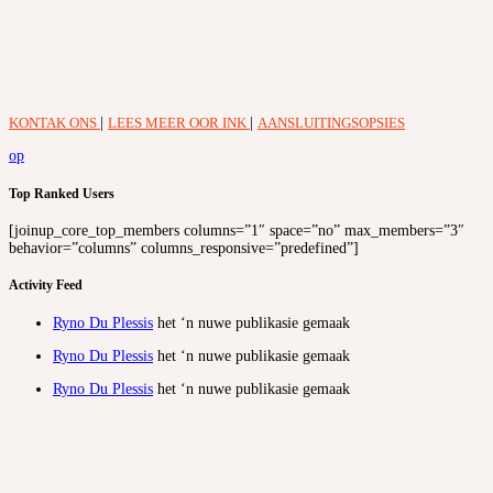
KONTAK ONS
|
LEES MEER OOR INK
|
AANSLUITINGSOPSIES
op
Top Ranked Users
[joinup_core_top_members columns=”1″ space=”no” max_members=”3″
behavior=”columns” columns_responsive=”predefined”]
Activity Feed
Ryno Du Plessis
het ‘n nuwe publikasie gemaak
Ryno Du Plessis
het ‘n nuwe publikasie gemaak
Ryno Du Plessis
het ‘n nuwe publikasie gemaak