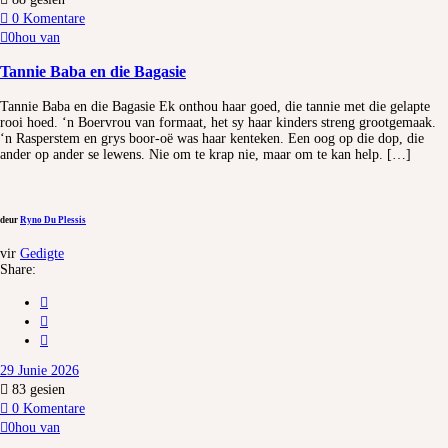
0 Komentare
0
hou van
Tannie Baba en die Bagasie
Tannie Baba en die Bagasie Ek onthou haar goed, die tannie met die gelapte
rooi hoed. ‘n Boervrou van formaat, het sy haar kinders streng grootgemaak.
‘n Rasperstem en grys boor-oë was haar kenteken. Een oog op die dop, die
ander op ander se lewens. Nie om te krap nie, maar om te kan help. […]
deur
Ryno Du Plessis
vir
Gedigte
Share:
29 Junie 2026
83
gesien
0 Komentare
0
hou van