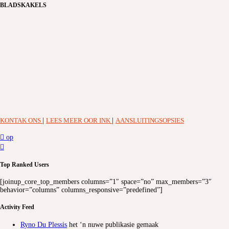
BLADSKAKELS
KONTAK ONS
|
LEES MEER OOR INK
|
AANSLUITINGSOPSIES
op
Top Ranked Users
[joinup_core_top_members columns=”1″ space=”no” max_members=”3″
behavior=”columns” columns_responsive=”predefined”]
Activity Feed
Ryno Du Plessis
het ‘n nuwe publikasie gemaak