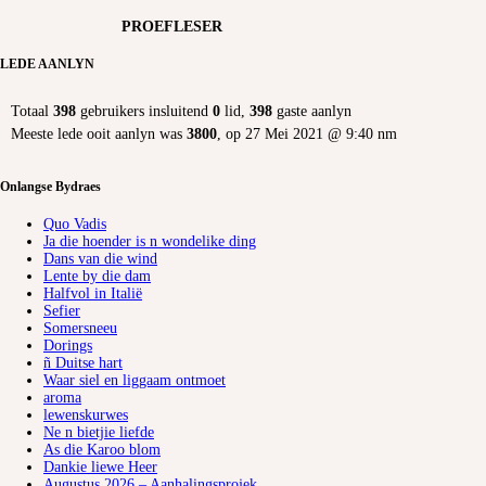
PROEFLESER
LEDE AANLYN
Totaal
398
gebruikers insluitend
0
lid,
398
gaste aanlyn
Meeste lede ooit aanlyn was
3800
, op 27 Mei 2021 @ 9:40 nm
Onlangse Bydraes
Quo Vadis
Ja die hoender is n wondelike ding
Dans van die wind
Lente by die dam
Halfvol in Italië
Sefier
Somersneeu
Dorings
ñ Duitse hart
Waar siel en liggaam ontmoet
aroma
lewenskurwes
Ne n bietjie liefde
As die Karoo blom
Dankie liewe Heer
Augustus 2026 – Aanhalingsprojek