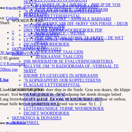
LEESTEKENS IN DIGKUNS
SKRYF
SO SKRYF JY ‘N LIMERICK – PHILIP DE VOS
IDIOME EN GESEGDES IN AFRIKAANS
deur
Ryno Du Plessis
STOF EN TEGNIEK – GERT STRYDOM
‘N KOPKRAPPERY OOR KOPPELTEKENS
SKRYFKUNS
PLAGIAAT/LETTERDIEFSTAL
vir
Gedigte
4 SKRYFWENKE – ANNERLE BARNARD
WOORDEBOEKE
Share:
101 WENKE VIR DIE SKRYF VAN FIKSIE – DEUR
WOORDEBOEK – WAT
ELIZE PARKER
DRIETALIGE IDOOM WOORDEBOEK PDF
KORTVERHALE – WENKE
E-WOORDEBOEKE
HOE OM ‘N GRILSTORIE TE SKRYF – DE WET
LETTERKUNDIGE TERME WOORDEBOEK
HUGO
DIGNET WOORDEBOEK
TAALGIDSE
SKENKINGS & DONASIES
AFRIKAANSE TAALGIDS
30 Junie 2026
BOEKWINKEL
AFRIKAANSE TAALGIDS
85
gesien
INK MODERATOR SE EVALUERINGSKRITERIA
0 Komentare
RIGLYNE OM ‘N RADIODRAMA OF -VERHAAL TE
0
hou van
SKRYF
IDIOME EN GESEGDES IN AFRIKAANS
Lisa
‘N KOPKRAPPERY OOR KOPPELTEKENS
PLAGIAAT/LETTERDIEFSTAL
WOORDEBOEKE
Lisa Haar ouers het geboer doer diep in die Suide. Gras was skaars, die klippe
WOORDEBOEK – WAT
swart. Stof het in boë gestaan en die windpomp het steeds droogte beleef.
DRIETALIGE IDOOM WOORDEBOEK PDF
Lang bruin hare, effe gekrul. Ek wens ek kon die kleur van haar oë onthou,
E-WOORDEBOEKE
maar hulle het net geweet hoe om grond vas te staar. Sy […]
LETTERKUNDIGE TERME WOORDEBOEK
DIGNET WOORDEBOEK
SKENKINGS & DONASIES
BOEKWINKEL
deur
Ryno Du Plessis