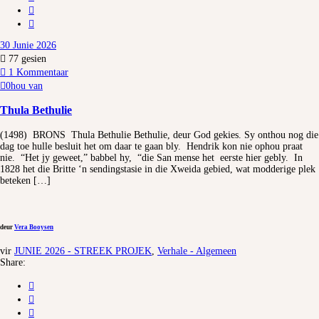
30 Junie 2026
77
gesien
1 Kommentaar
0
hou van
Thula Bethulie
(1498) BRONS Thula Bethulie Bethulie, deur God gekies. Sy onthou nog die
dag toe hulle besluit het om daar te gaan bly. Hendrik kon nie ophou praat
nie. “Het jy geweet,” babbel hy, “die San mense het eerste hier gebly. In
1828 het die Britte ‘n sendingstasie in die Xweida gebied, wat modderige plek
beteken […]
deur
Vera Booysen
vir
JUNIE 2026 - STREEK PROJEK
,
Verhale - Algemeen
Share: