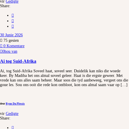
vir
Gedigte
Share:
30 Junie 2026
75
gesien
0 Komentare
0
hou van
Ai tog Suid-Afrika
Ai, tog Suid-Afrika Soveel haat, soveel seer. Duidelik kan niks die woede
keer. By Madiba het ons almal soveel geleer. Haat is die ergste geweer. Met
vrede kan ons alles saam beheer. Maar soos die tyd aanbeweeg, vergeet ons die
goue les. Sou ons ooit die rede kon ontbloot, kon ons almal saam vaar op […]
deur
Ryno Du Plessis
vir
Gedigte
Share: