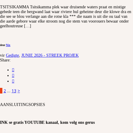
TSITSIKAMMA Tsitsikamma plek waar druisende waters praat en mistige
gebede teen die bergwand laat waar riviere hul geheime deur die klowe dra en
die see se blou verlange aan die rotse kla *** die naam is uit die ou taal van
die aarde gebore waar elke stroom nog die stem van voorouers bewaar onder
geelhoutreuse […]
deur
Nix
vir
Gedigte
,
JUNIE 2026 - STREEK PROJEK
Share:
1
2
…
13
>
AANSLUITINGSOPSIES
INK se gratis YOUTUBE kanaal, kom volg ons gerus