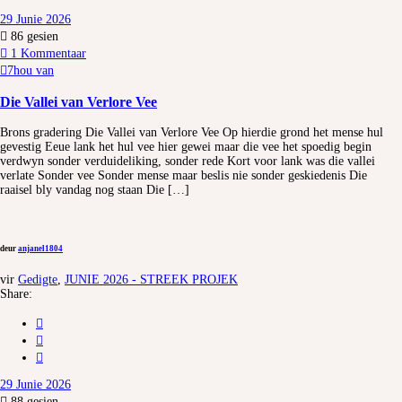
29 Junie 2026
86
gesien
1 Kommentaar
7
hou van
Die Vallei van Verlore Vee
Brons gradering Die Vallei van Verlore Vee Op hierdie grond het mense hul
gevestig Eeue lank het hul vee hier gewei maar die vee het spoedig begin
verdwyn sonder verduideliking, sonder rede Kort voor lank was die vallei
verlate Sonder vee Sonder mense maar beslis nie sonder geskiedenis Die
raaisel bly vandag nog staan Die […]
deur
anjanel1804
vir
Gedigte
,
JUNIE 2026 - STREEK PROJEK
Share:
29 Junie 2026
88
gesien