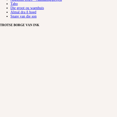
Tabo
Die groot ou waenhuis
Almal dra ñ hoed
Snare van die son
TROTSE BORGE VAN INK