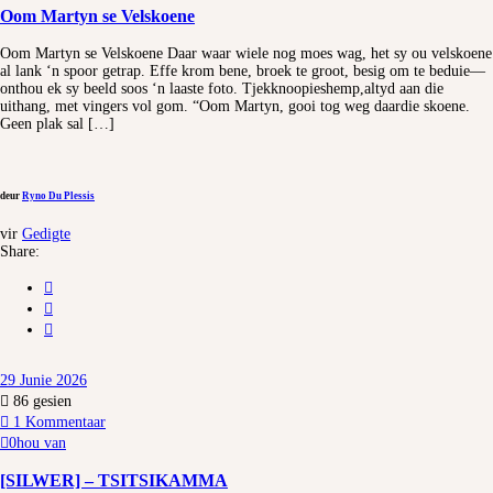
Oom Martyn se Velskoene
Oom Martyn se Velskoene Daar waar wiele nog moes wag, het sy ou velskoene
al lank ‘n spoor getrap. Effe krom bene, broek te groot, besig om te beduie—
onthou ek sy beeld soos ‘n laaste foto. Tjekknoopieshemp,altyd aan die
uithang, met vingers vol gom. “Oom Martyn, gooi tog weg daardie skoene.
Geen plak sal […]
deur
Ryno Du Plessis
vir
Gedigte
Share:
29 Junie 2026
86
gesien
1 Kommentaar
0
hou van
[SILWER] – TSITSIKAMMA