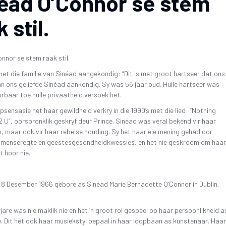
éad O’Connor se stem
 stil.
nnor se stem raak stil.
t die familie van Sinéad aangekondig: “Dit is met groot hartseer dat ons
n ons geliefde Sinéad aankondig. Sy was 56 jaar oud. Hulle hartseer was
orbaar toe hulle privaatheid versoek het.
opsensasie het haar gewildheid verkry in die 1990’s met die lied: “Nothing
U”, oorspronklik geskryf deur Prince. Sinéad was veral bekend vir haar
, maar ook vir haar rebelse houding. Sy het haar eie mening gehad oor
 menseregte en geestesgesondheidkwessies, en het nie geskroom om haar
t hoor nie.
 8 Desember 1966 gebore as Sinéad Marie Bernadette O’Connor in Dublin,
jare was nie maklik nie en het ‘n groot rol gespeel op haar persoonlikheid a
 Dit het ook haar musiekstyl bepaal in haar loopbaan as kunstenaar. Haar