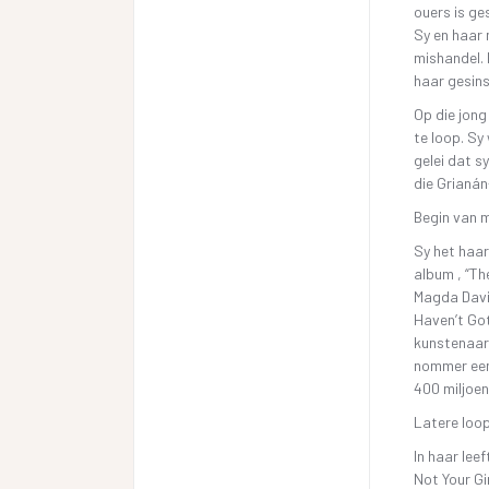
ouers is ge
Sy en haar 
mishandel. 
haar gesin
Op die jong
te loop. Sy
gelei dat s
die Grianá
Begin van 
Sy het haar
album , “Th
Magda Davit
Haven’t Got
kunstenaar 
nommer een
400 miljoen
Latere loo
In haar lee
Not Your Gi