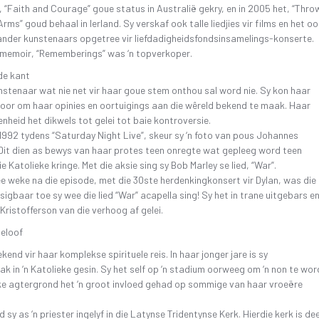
 “Faith and Courage” goue status in Australië gekry, en in 2005 het, “Thro
rms” goud behaal in Ierland. Sy verskaf ook talle liedjies vir films en het o
nder kunstenaars opgetree vir liefdadigheidsfondsinsamelings-konserte.
memoir, “Rememberings” was ‘n topverkoper.
de kant
unstenaar wat nie net vir haar goue stem onthou sal word nie. Sy kon haar
oor om haar opinies en oortuigings aan die wêreld bekend te maak. Haar
nheid het dikwels tot gelei tot baie kontroversie.
1992 tydens “Saturday Night Live”, skeur sy ‘n foto van pous Johannes
Dit dien as bewys van haar protes teen onregte wat gepleeg word teen
ie Katolieke kringe. Met die aksie sing sy Bob Marley se lied, “War”.
 weke na die episode, met die 30ste herdenkingkonsert vir Dylan, was die
igbaar toe sy wee die lied “War” acapella sing! Sy het in trane uitgebars e
 Kristofferson van die verhoog af gelei.
geloof
kend vir haar komplekse spirituele reis. In haar jonger jare is sy
 in ‘n Katolieke gesin. Sy het self op ‘n stadium oorweeg om ‘n non te wor
ke agtergrond het ‘n groot invloed gehad op sommige van haar vroeëre
 sy as ‘n priester ingelyf in die Latynse Tridentynse Kerk. Hierdie kerk is dee