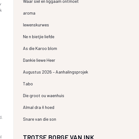
Waar siel en liggaam ontmoet
w
ok
aroma
lewenskurwes
Ne n bietjie liefde
As die Karoo blom
Dankie liewe Heer
Augustus 2026 – Aanhalingsprojek
Tabo
n
Die groot ou waenhuis
Almal dra ñ hoed
d.
Snare van die son
TROTSE BORGE VAN INK
l