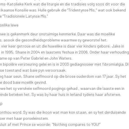
ms-Katolieke Kerk wat die liturgie en die tradisies volg soos dit voor die
kaanse Konsilie was. Hulle gebruik die “Tridentynse Mis,” wat ook bekend
e “Tradisionele Latynse Mis.”
onlike lewe
ewe is gekenmerk deur onstuimige kenmerke. Daar was die moeilike
s, asook die gesondheidsprobleme waarmee sy geworstel het.
vier keer getroue en uit die huwelike is daar vier kinders gebore: Jake in
n in 1995, Shane in 2004 en laastens Yeshua in 2006. Onder haar verhoudin
name op van Peter Gabriel en John Waters.
‘n bipolêre versteuring gelei en is in 2003 gediagnoseer met fibromialgia. Di
iese toestand wat baie pyn veroorsaak.
eg haar seun, Shane selfmoord op die brose ouderdom van 17 jaar. Sy het
e dood baie moeilik gevind.
ewe het sy verskeie selfmoord pogings gehad , waarvan die laaste een in
inde beteken het. Sy was by haar huis in Ierland tydens haar afsterwe.
ap
onthou word. Sy was die ikoon wat man kon staan, en sy het derduisende
oer met haar porseleinstem.
sluit af met Prince se woorde: “Nothing compares to YOU!”