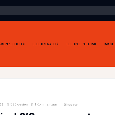
 KOMPETISIES
LEDE BYDRAES
LEES MEER OOR INK
INK S
593
gesien
1 Kommentaar
0
hou van
023