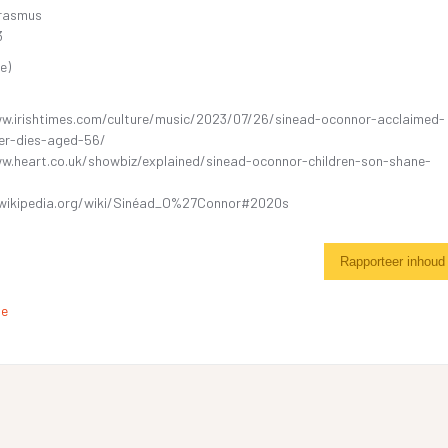
rasmus
3
e)
w.irishtimes.com/culture/music/2023/07/26/sinead-oconnor-acclaimed-
ger-dies-aged-56/
w.heart.co.uk/showbiz/explained/sinead-oconnor-children-son-shane-
.wikipedia.org/wiki/Sinéad_O%27Connor#2020s
Rapporteer inhoud
de