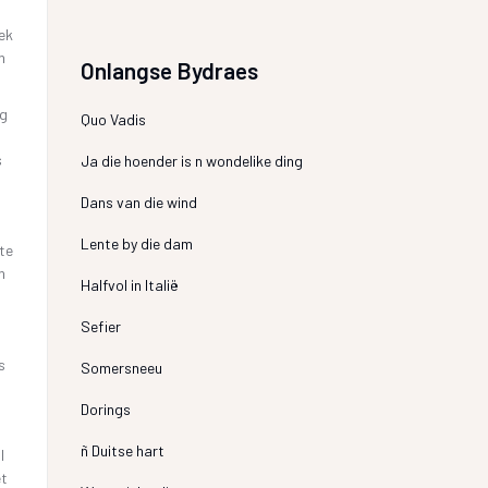
ek
n
Onlangse Bydraes
eg
Quo Vadis
s
Ja die hoender is n wondelike ding
Dans van die wind
Lente by die dam
ste
n
Halfvol in Italië
Sefier
s
Somersneeu
Dorings
ñ Duitse hart
I
et