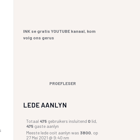
INK se gratis YOUTUBE kanaal, kom
volg ons gerus
PROEFLESER
LEDE AANLYN
Totaal
475
gebruikers insluitend
0
lid,
475
gaste aanlyn
s
Meeste lede ooit aanlyn was
3800
, op
27 Mei 2021 @ 9:40 nm