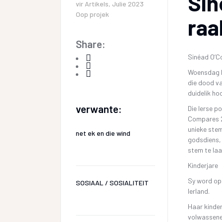
Sin
vir
Artikels
,
Julie 2023
Oop projek
raak
Share:
Sinéad O’Co
Woensdag he
die dood va
duidelik ho
verwante:
Die Ierse p
Compares 2 
unieke stem
net ek en die wind
godsdiens,
stem te laa
Kinderjare
Sy word op
SOSIAAL / SOSIALITEIT
Ierland.
Haar kinder
volwassene.