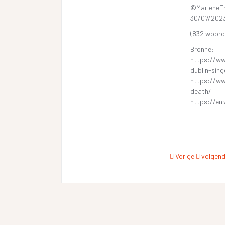
©MarleneE
30/07/202
(832 woord
Bronne:
https://ww
dublin-sin
https://ww
death/
https://en
Vorige
volgen