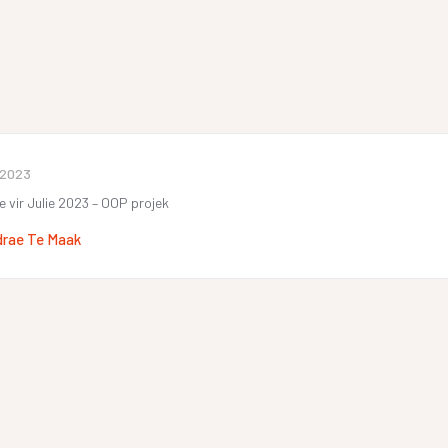
e 2023
e vir Julie 2023 – OOP projek
drae Te Maak