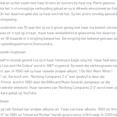
skei en sy het saam met haar broers en susters by haar ma, Marie gewoon.
ma het ‘n stormagtige verhouding gehad en sy is dikwels emosioneel en fisi
Dit het daartoe gelei dat sy haar onttrek het. Sy het uiters onveilig gevoel i
somgewing.
 ouderdom van 15-jaar het sy na ‘n groot geveg met haar ma besluit om w
 was vir ‘n tyd op straat, maar haar winkeldiefstal gewoontes het daartoe
y vir 18 maande in ‘n inrigting beland het. Die inrigting het bekend gestaan a
n-opleidingsentrum in Drumcondra.
musiek-loopbaan
self in musiek gevind toe sy in haar tienerjare begin sing het. Haar heel eer
e Lion and the Cobra” word in 1987 vrygestel. Sy neem die verhoognaam va
t aan. In 1990 reik sy haar tweede ateljee-album, “I Do Not Want What I
” uit. Die hoof-snit, “Nothing Compares 2 U” wat geskryf is deur die
Prince, word in 1990 deur die Billboard Music Awards aangewys as die
 wêreld-enkelsnit. Haar opname van “Nothing Compares 2 U” word meer a
 kere gekyk op YouTube.
pbaan
ftyd reik Sinéad tien ateljee-albums uit. Twee van haar albums, 1992 se “Am 
rl?” en 1994 se “Universal Mother” bereik goue status in Brittanje. In 2000 h