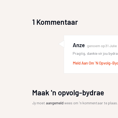
1 Kommentaar
Anze
genoem op
31 Juli
Pragtig, dankie vir jou bydra
Meld Aan Om 'n Opvolg-By
Maak 'n opvolg-bydrae
Jy moet
aangemeld
wees om 'n kommentaar te plaas.