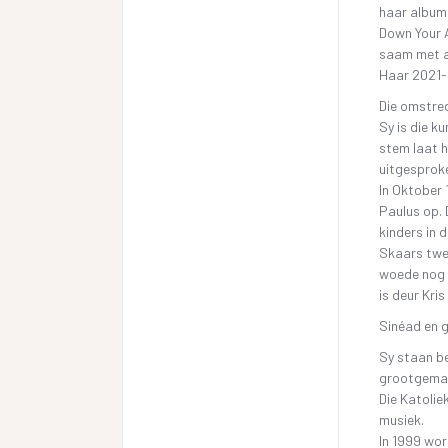
haar album,
Down Your A
saam met a
Haar 2021-
Die omstre
Sy is die k
stem laat h
uitgesproke
In Oktober 
Paulus op. 
kinders in d
Skaars twee
woede nog s
is deur Kris
Sinéad en 
Sy staan be
grootgemaak
Die Katolie
musiek.
In 1999 word