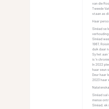
van die Roo
Tweede Vati
staan as di
Haar perso
Sinéad se l
verhouding
Sinéad was 
1987, Roisi
duik daar 
Sy het aan 
is ‘n chron
In 2022 ple
haar seun s
Deur haar l
2023 haar e
Nalatensk
Sinéad sal 
mense ontr
Sinéad, ek 