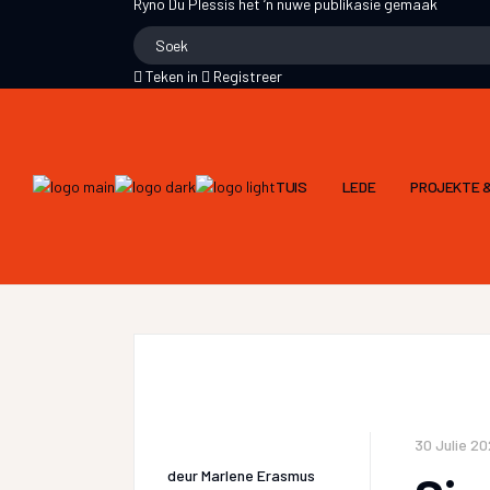
Ryno Du Plessis
het ‘n nuwe publikasie gemaak
Teken in
Registreer
TUIS
LEDE
PROJEKTE &
30 Julie 2
deur
Marlene Erasmus