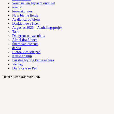
Waar siel en liggaam ontmoet
aroma
lewenskurwes
Ne n bietjie liefde
As die Karoo blom
Dankie liewe Heer
Augustus 2026 – Aanhalingsprojek
Tabo
Die groot ou waenhuis
Almal dra ñ hoed
Snare van die son
dahlia
Liefde kies self pad
Kettie en klip
Pakslae bly tog kettie se baas
Vandag
Die Storie se Pad
TROTSE BORGE VAN INK