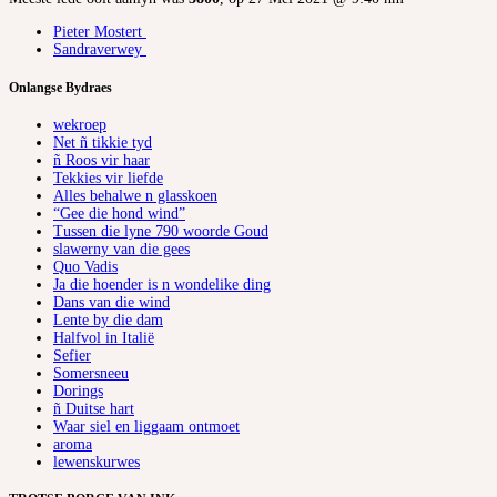
Pieter Mostert
Sandraverwey
Onlangse Bydraes
wekroep
Net ñ tikkie tyd
ñ Roos vir haar
Tekkies vir liefde
Alles behalwe n glasskoen
“Gee die hond wind”
Tussen die lyne 790 woorde Goud
slawerny van die gees
Quo Vadis
Ja die hoender is n wondelike ding
Dans van die wind
Lente by die dam
Halfvol in Italië
Sefier
Somersneeu
Dorings
ñ Duitse hart
Waar siel en liggaam ontmoet
aroma
lewenskurwes