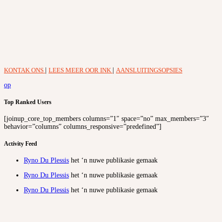
KONTAK ONS
|
LEES MEER OOR INK
|
AANSLUITINGSOPSIES
op
Top Ranked Users
[joinup_core_top_members columns=”1″ space=”no” max_members=”3″
behavior=”columns” columns_responsive=”predefined”]
Activity Feed
Ryno Du Plessis
het ‘n nuwe publikasie gemaak
Ryno Du Plessis
het ‘n nuwe publikasie gemaak
Ryno Du Plessis
het ‘n nuwe publikasie gemaak