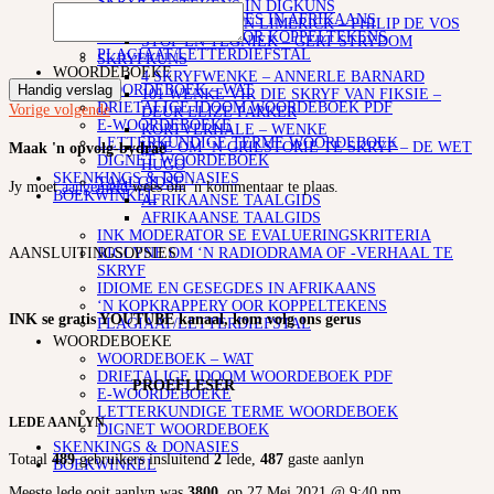
SKRYF
LEESTEKENS IN DIGKUNS
IDIOME EN GESEGDES IN AFRIKAANS
SO SKRYF JY ‘N LIMERICK – PHILIP DE VOS
‘N KOPKRAPPERY OOR KOPPELTEKENS
STOF EN TEGNIEK – GERT STRYDOM
PLAGIAAT/LETTERDIEFSTAL
SKRYFKUNS
WOORDEBOEKE
4 SKRYFWENKE – ANNERLE BARNARD
WOORDEBOEK – WAT
Handig verslag
101 WENKE VIR DIE SKRYF VAN FIKSIE –
DRIETALIGE IDOOM WOORDEBOEK PDF
Vorige
volgende
DEUR ELIZE PARKER
E-WOORDEBOEKE
KORTVERHALE – WENKE
LETTERKUNDIGE TERME WOORDEBOEK
HOE OM ‘N GRILSTORIE TE SKRYF – DE WET
Maak 'n opvolg-bydrae
DIGNET WOORDEBOEK
HUGO
SKENKINGS & DONASIES
TAALGIDSE
Jy moet
aangemeld
wees om 'n kommentaar te plaas.
BOEKWINKEL
AFRIKAANSE TAALGIDS
AFRIKAANSE TAALGIDS
INK MODERATOR SE EVALUERINGSKRITERIA
AANSLUITINGSOPSIES
RIGLYNE OM ‘N RADIODRAMA OF -VERHAAL TE
SKRYF
IDIOME EN GESEGDES IN AFRIKAANS
‘N KOPKRAPPERY OOR KOPPELTEKENS
INK se gratis YOUTUBE kanaal, kom volg ons gerus
PLAGIAAT/LETTERDIEFSTAL
WOORDEBOEKE
WOORDEBOEK – WAT
DRIETALIGE IDOOM WOORDEBOEK PDF
PROEFLESER
E-WOORDEBOEKE
LETTERKUNDIGE TERME WOORDEBOEK
LEDE AANLYN
DIGNET WOORDEBOEK
SKENKINGS & DONASIES
Totaal
489
gebruikers insluitend
2
lede,
487
gaste aanlyn
BOEKWINKEL
Meeste lede ooit aanlyn was
3800
, op 27 Mei 2021 @ 9:40 nm