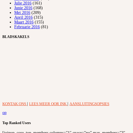
Julie 2016
(161)
Junie 2016
(168)
Mei 2016
(209)
April 2016
(315)
Maart 2016
(155)
Februarie 2016
(81)
BLADSKAKELS
KONTAK ONS
|
LEES MEER OOR INK
|
AANSLUITINGSOPSIES
op
Top Ranked Users
[joinup_core_top_members columns=”1″ space=”no” max_members=”3″