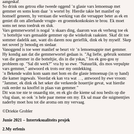
aangeskaf.
So drink ons getrou elke tweede oggend ‘n glasie vars lemoensap met
gemmer en soms kom daar ‘n wortel by. Hierdie takie het manlief op
homself geneem, hy verstaan die werking van die versapper beter as ek en
geniet dit om allerhande vrugte- en groentekonkoksies te brou. Ek moet
soms net neus toedruk en sluk.
Vars gemmerwortel is nogal ‘n skaars ding, daarom was ek verheug toe ek
‘n botteltjie vars gemaalde gemmer op die winkelrak raaksien. Skaf dit toe
sommer dadelik aan, want dis darem nou gerieflik, dink ek by myself. Skep
net soveel jy benodig en siedaar.
Vanoggend is toe weer manlief se beurt vir ‘n lemoensappie met gemmer.
Hy kondig aan dat die gemmerwortel gedaan is. “Ag liefie, gebruik sommer
van die gemmer in die botteltjie, dis in die yskas,” los ek gou-gou sy
probleem op. “Sal dit werk?” vra hy so ewe. “Natuurlik, dis mos verpulpte
vars gemmer,” antwoord ek trots oor my ontdekking.
‘n Bekende walm kom saam met hom en die glasie lemoensap (in sy hand)
die kamer ingewals. Voordat ek kan vra wat …, antwoord hy ewe vroom:
“Jammer, ek dink ek het seker die verkeerde houertjie gevat, wat hierdie
ruik eerder na knoffel in plaas van gemmer.”
Dit was toe nie te onaardig nie, en ek glo die kieme sal nou beslis op die
vlug slaan, so ook ‘n hele paar mense om my. Ek sal maar die suigmentjies
naderby moet hou tot die aroma om my vervaag.
©Driekie Grobler
Junie 2021 – Interteksualiteits projek
2.My erfenis