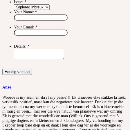
Issue:
*
Your Name:
*
Your Email:
*
Details:
*
Handig verslag
Anze
Woorde is my asem en skryf my passie!!! Ek waardeer elke stukkie kritiek,
verkieslik positief, maar kan die negatiewe ook hanteer. Dankie dat jy die
tyd neem om na my werke te kyk en dit te beoordeel. Ek is n Boeremeisie
in murg en been... mal oor die wye natuur van plaaslewe wat my omring
Ek is getroud met die wonderlikste man (Willie). Ons is geseend met 3
pragtige dogters en 'n kleinseun en 3 kleindogters. My verhouding tot my
Skepper loop baie diep en ek dank Hom elke dag vir al die voorregte en
genade gawes wat ek so onverdiend ontvang... Loutering is deel van my