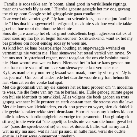
“Familie is soos takke aan ‘n boom, almal groei in verskillende rigtings,
maar ons wortels bly as een.” Hierdie gepaste gesegde het my oog gevang
toe ek op oom Google se inligtingsplasie gaan rondkuier.
Daar word nie verniet gesê: “Jy kan jou vriende kies, maar nie jou familie
nie.” Ons dna lê vasgewortel in erfgrond, maak nie saak hoe wyd die takke
groei en hoe mooi die blomme bloei nie.
Soos die jare aanstap het ek tot groot ontsteltenis begin agterkom dat ek al
meer soos my ma lyk en begin funksioneer. Skrikwekkend, want ek het my
bes probeer om nooit eendag soos sy te wees nie.
As kind kon ek haar baasspelerige houding en ongevraagde wysheid en
vermanings nie verdra nie. Haar sienswyse het totaal verskil van myne. Sy
het ons met ‘n ysterhand regeer, nooit toegelaat dat ons eie besluite maak
nie. Haar woord was wet en basta. Niemand het ‘n kat se kans gestaan om
teen haar op te staan of om haar van sienswyse te laat verander nie.
Kyk, as manlief my nou rerig kwaad wou maak, moes hy vir my sê: ‘Jy is
nes jou ma’. Om een of ander rede het daardie woorde my lont behoorlik
laat vlamvat en die vonke laat spat.
Met die grootmaak van my eie kinders het ek hard probeer om ‘n modelma
te wees, nie die foute van my ma te herhaal nie. Hulle genoeg ruimte gegee
om hul eie identiteit te ontwikkel. Alles volgens die boek gedoen en trots
gespog wanneer hulle presteer en sterk opstaan teen die stroms van die lewe.
Met die koms van kleinkinders, en ek nou gryser en wyser, sien ek duidelik
die geykte karaktertrekke sterk deurslaan. Hoor ek soms my kinders kla oor
hulle kinders se hardkoppigheid en vurige temperamente. Dan glimlag ek
stilweg in die wete dat “die appeltjies beslis nie ver van die boom geval het
nie” (soos die spreekwoord sê) en sien ek duidelik hulle, wat na my aard,
wat na my ma aard, wat na haar pa aard, in hulle raak, veral die oudste
enetjie, is haar wyse oumagroot uitgeknip.