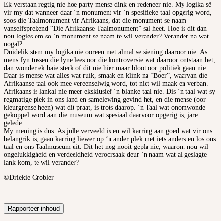
Ek verstaan regtig nie hoe party mense dink en redeneer nie. My logika sê
vir my dat wanneer daar ‘n monument vir ‘n spesifieke taal opgerig word,
soos die Taalmonument vir Afrikaans, dat die monument se naam
vanselfsprekend “Die Afrikaanse Taalmonument” sal heet. Hoe is dit dan
nou logies om so ‘n monument se naam te wil verander? Verander na wat
nogal?
Duidelik stem my logika nie ooreen met almal se siening daaroor nie. As
mens fyn tussen die lyne lees oor die kontroversie wat daaroor ontstaan het,
dan wonder ek baie sterk of dit nie hier maar bloot oor politiek gaan nie.
Daar is mense wat alles wat ruik, smaak en klink na “Boer”, waarvan die
Afrikaanse taal ook mee vereenselwig word, tot niet wil maak en verban.
Afrikaans is lankal nie meer eksklusief ‘n blanke taal nie. Dis ‘n taal wat sy
regmatige plek in ons land en samelewing gevind het, en die mense (oor
kleurgrense heen) wat dit praat, is trots daarop. ‘n Taal wat onomwonde
gekoppel word aan die museum wat spesiaal daarvoor opgerig is, jare
gelede.
My mening is dus: As julle verveeld is en wil karring aan goed wat vir ons
belangrik is, gaan karring liewer op ‘n ander plek met iets anders en los ons
taal en ons Taalmuseum uit. Dit het nog nooit gepla nie, waarom nou wil
ongelukkigheid en verdeeldheid veroorsaak deur ‘n naam wat al geslagte
lank kom, te wil verander?
©Driekie Grobler
Rapporteer inhoud