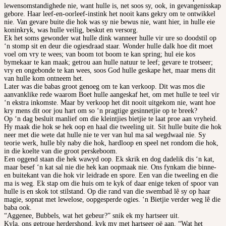
lewensomstandighede nie, want hulle is, net soos sy, ook, in gevangenisskap
gebore. Haar leef-en-oorleef-instink het nooit kans gekry om te ontwikkel
nie. Van gevare buite die hok was sy nie bewus nie, want hier, in hulle eie
koninkryk, was hulle veilig, beskut en versorg.
Ek het soms gewonder wat hulle dink wanneer hulle vir ure so doodstil op
‘n stomp sit en deur die ogiesdraad staar. Wonder hulle dalk hoe dit moet
voel om vry te wees; van boom tot boom te kan spring; hul eie kos
bymekaar te kan maak; getrou aan hulle natuur te leef; gevare te trotseer;
vry en ongebonde te kan wees, soos God hulle geskape het, maar mens dit
van hulle kom ontneem het.
Later was die babas groot genoeg om te kan verkoop. Dit was mos die
aanvanklike rede waarom Boet hulle aangeskaf het, om met hulle te teel vir
‘n ekstra inkomste. Maar by verkoop het dit nooit uitgekom nie, want hoe
kry mens dit oor jou hart om so ‘n pragtige gesinnetjie op te breek?
Op ‘n dag besluit manlief om die kleintjies bietjie te laat proe aan vryheid.
Hy maak die hok se hek oop en haal die tweeling uit. Sit hulle buite die hok
neer met die wete dat hulle nie te ver van hul ma sal wegdwaal nie. Sy
teorie werk, hulle bly naby die hok, hardloop en speel net rondom die hok,
in die koelte van die groot perskeboom.
Een oggend staan die hek wawyd oop. Ek skrik en dog dadelik dis ‘n kat,
maar besef ‘n kat sal nie die hek kan oopmaak nie. Ons fynkam die binne-
en buitekant van die hok vir leidrade en spore. Een van die tweeling en die
ma is weg. Ek stap om die huis om te kyk of daar enige teken of spoor van
hulle is en skok tot stilstand. Op die rand van die swembad lê sy op haar
magie, sopnat met lewelose, oopgesperde ogies. ‘n Bietjie verder weg lê die
baba ook.
“Aggenee, Bubbels, wat het gebeur?” snik ek my hartseer uit.
Kyla, ons getroue herdershond, kyk my met hartseer oë aan. “Wat het