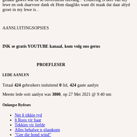
lewe en ook daarvoor dank ek Hom daagliks want dit maak dat daar altyd
groei in my lewe is...
AANSLUITINGSOPSIES
INK se gratis YOUTUBE kanaal, kom volg ons gerus
PROEFLESER
LEDE AANLYN
Totaal
424
gebruikers insluitend
0
lid,
424
gaste aanlyn
Meeste lede ooit aanlyn was
3800
, op 27 Mei 2021 @ 9:40 nm
Onlangse Bydraes
Net ñ tikkie tyd
ñ Roos vir haar
Tekkies vir liefde
Alles behalwe n glasskoen
“Gee die hond wind”