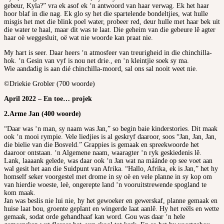
gebeur, Kyla?” vra ek asof ek ‘n antwoord van haar verwag. Ek het haar
hoor blaf in die nag. Ek glo sy het die spartelende bondeltjies, wat hulle
misgis het met die blink poel water, probeer red, deur hulle met haar bek uit
die water te haal, maar dit was te laat. Die geheim van die gebeure lê agter
haar oë weggesluit, oë wat nie woorde kan praat nie.
My hart is seer. Daar heers ‘n atmosfeer van treurigheid in die chinchilla-
hok. ‘n Gesin van vyf is nou net drie., en ‘n kleintjie soek sy ma.
Wie aandadig is aan dié chinchilla-moord, sal ons sal nooit weet nie.
©Driekie Grobler (700 woorde)
April 2022 – En toe… projek
2.Arme Jan (400 woorde)
“Daar was ‘n man, sy naam was Jan,” so begin baie kinderstories. Dit maak
ook ‘n mooi rympie. Vele liedjies is al geskryf daaroor, soos “Jan, Jan, Jan,
die bielie van die Bosveld.” Grappies is gemaak en spreekwoorde het
daaroor ontstaan. ‘n Algemene naam, waaragter ‘n ryk geskiedenis lê.
Lank, laaaank gelede, was daar ook ‘n Jan wat na máánde op see voet aan
wal gesit het aan die Suidpunt van Afrika. “Hallo, Afrika, ek is Jan,” het hy
homself seker voorgestel met drome in sy oë en vele planne in sy kop om
van hierdie woeste, leë, ongerepte land ‘n vooruitstrewende spogland te
kom maak.
Jan was beslis nie lui nie, hy het gewoeker en gewerskaf, planne gemaak en
huise laat bou, groente geplant en wingerde laat aanlê. Hy het reëls en wette
gemaak, sodat orde gehandhaaf kan word. Gou was daar ‘n hele