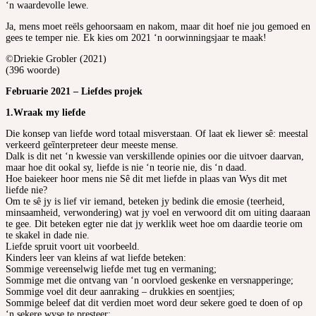
‘n waardevolle lewe.
Ja, mens moet reëls gehoorsaam en nakom, maar dit hoef nie jou gemoed en
gees te temper nie. Ek kies om 2021 ‘n oorwinningsjaar te maak!
©Driekie Grobler (2021)
(396 woorde)
Februarie 2021 – Liefdes projek
1.
Wraak my liefde
Die konsep van liefde word totaal misverstaan. Of laat ek liewer sê: meestal
verkeerd geȉnterpreteer deur meeste mense.
Dalk is dit net ‘n kwessie van verskillende opinies oor die uitvoer daarvan,
maar hoe dit ookal sy, liefde is nie ‘n teorie nie, dis ‘n daad.
Hoe baiekeer hoor mens nie Sê dit met liefde in plaas van Wys dit met
liefde nie?
Om te sê jy is lief vir iemand, beteken jy bedink die emosie (teerheid,
minsaamheid, verwondering) wat jy voel en verwoord dit om uiting daaraan
te gee. Dit beteken egter nie dat jy werklik weet hoe om daardie teorie om
te skakel in dade nie.
Liefde spruit voort uit voorbeeld.
Kinders leer van kleins af wat liefde beteken:
Sommige vereenselwig liefde met tug en vermaning;
Sommige met die ontvang van ‘n oorvloed geskenke en versnapperinge;
Sommige voel dit deur aanraking – drukkies en soentjies;
Sommige beleef dat dit verdien moet word deur sekere goed te doen of op
‘n sekere wyse te presteer;