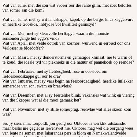
Wat van Julie, met die son wat vroeër oor die rante glim, met soet beloftes
van somer aan die kom?
Wat van Junie, met sy wit landskappe, kapok op die berge, knus kaggelvure
en heerlike trooskos, inblydae vol kwaliteit gesinstyd?
Wat van Mei, met sy kleurvolle herftapyt, waarin die mooiste
sonsondergange hul eggo’s vind?
Wat van April, met velde ootrek van kosmos, wuiwend in eerbied oor ons
Verlosser se bloedoffer?
Wat van Maart, met sy donderstorms en gematigde klimaat, nie te warm of
te koud, die ideale tyd vir pieknieks in die natuur of pannekoek op reëndae?
Wat van Februarie, met sy liefdesgloed, rose in oorvloed om
liefdesboodskappe gul oor te dra?
Wat van Januarie, met sy vars begin na feesoordadigheid, heerlike luilekker
somersdae van son, swem en braaivleis?
Wat van Desember, met al sy feestelike blink, vakansies wat wink en viering
van die Skepper wat al die mooi gemaak het?
Wat van November, met sy stille somerprag, reënvlae wat alles skoon kom
was?
So, jy sien, mnr. Leipoldt, jou gedig oor Oktober is werklik uitstaande,
maar beslis nie gegiet as lewenswet nie. Oktober mag wel die oorgang wees
van lente na somer, met Jakarandas pers in blom en Namakwalandvelde