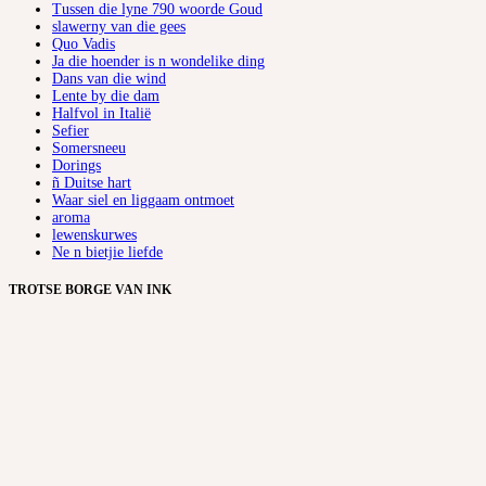
Tussen die lyne 790 woorde Goud
slawerny van die gees
Quo Vadis
Ja die hoender is n wondelike ding
Dans van die wind
Lente by die dam
Halfvol in Italië
Sefier
Somersneeu
Dorings
ñ Duitse hart
Waar siel en liggaam ontmoet
aroma
lewenskurwes
Ne n bietjie liefde
TROTSE BORGE VAN INK