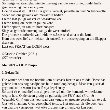
Sommige verstaan glad nie die omvang van die woord nie, omdat hulle
geen ervaring daarvan kry nie.
Hoe dit ookal sy, LIEFDE is gratis, verniet, passella en deur ‘n liefdevolle
Vader aan ons geskenk om mekaar te bedien.
Liefde laat jou gekoester en waardevol voel.
Liefde bring die beste in jou na vore.
Liefde spoor jou aan tot hoër hoogtes.
Slegs as jy liefde ontvang kan jy dit weer uitdeel.
Die grootste voorbeeld van liefde was Jesus se daad aan die kruis.
Kom ons wees lief vir mekaar, vir onsself, vir ons skepping en die Skepper
daarvan.
Laat ons PRAAT ons DOEN wees.
©Driekie Grobler (2021)
(270 woorde)
Mei 2021 – OOP Projek
1.Geknoffel
Die winter het hom toe heerlik kom tuismaak hier in ons midde. Twee dae
gelede kon ons nog baadjieloos buite rondloop bedags. Maar van gister af
gryp ons na ‘n warm jas en lê styf lepel snags.
So stoei ek en manlief nou al geruime tyd om die komende winterkieme
weg te hou. Ondersteun gretig en gulhartig die F&V-stad (Fruit &
Vegatable City) om ons voorraad vars vrugte en groente gereeld aan te vul.
Ons vol vitamiene C en gesondheid te stop. Het spesiaal vir dié doel, een
van daardie versappers, wat elke druppel sap uit enigiets kan pers,