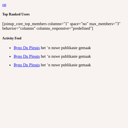
op
Top Ranked Users
[joinup_core_top_members columns=”1″ space=”no” max_members=”3″
behavior=”columns” columns_responsive=”predefined”]
Activity Feed
Ryno Du Plessis
het ‘n nuwe publikasie gemaak
Ryno Du Plessis
het ‘n nuwe publikasie gemaak
Ryno Du Plessis
het ‘n nuwe publikasie gemaak