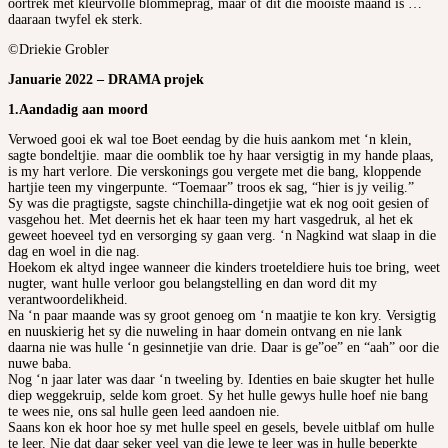
oortrek met kleurvolle blommeprag, maar of dit die mooiste maand is …
daaraan twyfel ek sterk.
©Driekie Grobler
Januarie 2022 – DRAMA projek
1.Aandadig aan moord
Verwoed gooi ek wal toe Boet eendag by die huis aankom met ‘n klein,
sagte bondeltjie. maar die oomblik toe hy haar versigtig in my hande plaas,
is my hart verlore. Die verskonings gou vergete met die bang, kloppende
hartjie teen my vingerpunte. “Toemaar” troos ek sag, “hier is jy veilig.”
Sy was die pragtigste, sagste chinchilla-dingetjie wat ek nog ooit gesien of
vasgehou het. Met deernis het ek haar teen my hart vasgedruk, al het ek
geweet hoeveel tyd en versorging sy gaan verg. ‘n Nagkind wat slaap in die
dag en woel in die nag.
Hoekom ek altyd ingee wanneer die kinders troeteldiere huis toe bring, weet
nugter, want hulle verloor gou belangstelling en dan word dit my
verantwoordelikheid.
Na ‘n paar maande was sy groot genoeg om ‘n maatjie te kon kry. Versigtig
en nuuskierig het sy die nuweling in haar domein ontvang en nie lank
daarna nie was hulle ‘n gesinnetjie van drie. Daar is ge”oe” en “aah” oor die
nuwe baba.
Nog ‘n jaar later was daar ‘n tweeling by. Identies en baie skugter het hulle
diep weggekruip, selde kom groet. Sy het hulle gewys hulle hoef nie bang
te wees nie, ons sal hulle geen leed aandoen nie.
Saans kon ek hoor hoe sy met hulle speel en gesels, bevele uitblaf om hulle
te leer. Nie dat daar seker veel van die lewe te leer was in hulle beperkte