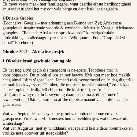
Ek moes vrede maak met familiegene, want daardie einste hardkoppigheid
en standvastighed het my oor vele berge en deur baie laagtes gedra.
©Driekie Grobler
(Bronnelys: Google – met erkenning aan Brenda van Zyl; Afrikaanse
gesegdes en inspirerende woorde & wyshede – Marietjie Visagie, Afrikaanse
gesegdes – “Bekende Afrikaanse spreekwoorde” kursiefgedrukde
uitdrukkings in alledaagse spreektaal – Wikiquote – Foto “Grap blad vir
almal” Facebook)
Oktober 2021 – Akrostiese projek
1.Oktober kraai gewis nie koning nie
Ek het nog altyd geglo die mensdom is na-apers. Tropdiere met ‘n
voorloopskaap. Dit is ook al oor en oor bewys. Kyk nou maar hoe maklik
hang almal “slim sêgoed” aan. Iemand raak byvoorbeeld op ‘n dag digterlik
en raak iets kwyt soos “Oktober, die mooiste, mooiste maand,” en dit kos
net een oplettende digliefhebber om die klok te lui, en ‘n hele
trop/samelewing raak in beswyming daaroor en maak dit sommer ‘n
lewenswet dat Oktober van nou af die mooiste maand van al die maande
gaan wees.
Wat van September, met sy somergroet van bottende bome en vars
grasspriete. Vinke wat vlink nessies bou en velddiertjies wat ontwaak uit
winterslaap?
Wat van Augustus, met sy winddanse wat spelend kielie deur boomtakke en
vrolike note optower uit stoepklokke?