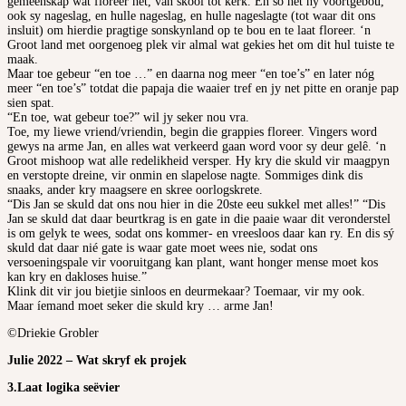
gemeenskap wat floreer het, van skool tot kerk. En so het hy voortgebou,
ook sy nageslag, en hulle nageslag, en hulle nageslagte (tot waar dit ons
insluit) om hierdie pragtige sonskynland op te bou en te laat floreer. ‘n
Groot land met oorgenoeg plek vir almal wat gekies het om dit hul tuiste te
maak.
Maar toe gebeur “en toe …” en daarna nog meer “en toe’s” en later nóg
meer “en toe’s” totdat die papaja die waaier tref en jy net pitte en oranje pap
sien spat.
“En toe, wat gebeur toe?” wil jy seker nou vra.
Toe, my liewe vriend/vriendin, begin die grappies floreer. Vingers word
gewys na arme Jan, en alles wat verkeerd gaan word voor sy deur gelê. ‘n
Groot mishoop wat alle redelikheid versper. Hy kry die skuld vir maagpyn
en verstopte dreine, vir onmin en slapelose nagte. Sommiges dink dis
snaaks, ander kry maagsere en skree oorlogskrete.
“Dis Jan se skuld dat ons nou hier in die 20ste eeu sukkel met alles!” “Dis
Jan se skuld dat daar beurtkrag is en gate in die paaie waar dit veronderstel
is om gelyk te wees, sodat ons kommer- en vreesloos daar kan ry. En dis sý
skuld dat daar nié gate is waar gate moet wees nie, sodat ons
versoeningspale vir vooruitgang kan plant, want honger mense moet kos
kan kry en dakloses huise.”
Klink dit vir jou bietjie sinloos en deurmekaar? Toemaar, vir my ook.
Maar íemand moet seker die skuld kry … arme Jan!
©Driekie Grobler
Julie 2022 – Wat skryf ek projek
3.
Laat logika seëvier