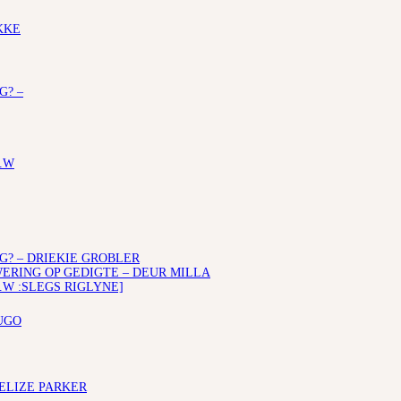
KKE
G? –
.W
G? – DRIEKIE GROBLER
RING OP GEDIGTE – DEUR MILLA
.W :SLEGS RIGLYNE]
UGO
 ELIZE PARKER