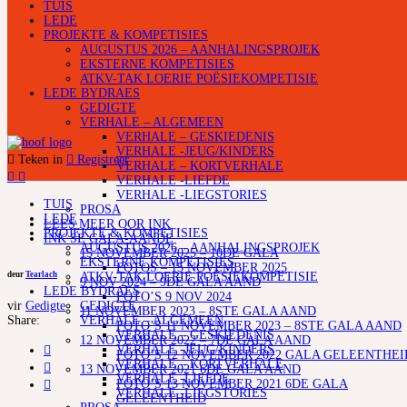
TUIS
LEDE
PROJEKTE & KOMPETISIES
AUGUSTUS 2026 – AANHALINGSPROJEK
EKSTERNE KOMPETISIES
ATKV-TAK LOERIE POËSIEKOMPETISIE
LEDE BYDRAES
GEDIGTE
VERHALE – ALGEMEEN
VERHALE – GESKIEDENIS
VERHALE -JEUG/KINDERS
Teken in
Registreer
VERHALE – KORTVERHALE
VERHALE -LIEFDE
VERHALE -LIEGSTORIES
TUIS
PROSA
LEDE
LEES MEER OOR INK
PROJEKTE & KOMPETISIES
INK SE GALA-AANDE
AUGUSTUS 2026 – AANHALINGSPROJEK
15 NOVEMBER 2025 – 10DE GALA
EKSTERNE KOMPETISIES
FOTOS – 15 NOVEMBER 2025
deur
Tearlach
ATKV-TAK LOERIE POËSIEKOMPETISIE
9 NOV 2024 – 9DE GALA AAND
LEDE BYDRAES
FOTO’S 9 NOV 2024
vir
Gedigte
GEDIGTE
11 NOVEMBER 2023 – 8STE GALA AAND
Share:
VERHALE – ALGEMEEN
FOTO’S 11 NOVEMBER 2023 – 8STE GALA AAND
VERHALE – GESKIEDENIS
12 NOVEMBER 2022 – 7DE GALA AAND
VERHALE -JEUG/KINDERS
FOTO’S 12 NOVEMBER 2022 GALA GELEENTHEI
VERHALE – KORTVERHALE
13 NOVEMBER 2021 6DE GALA AAND
VERHALE -LIEFDE
FOTO’S 13 NOVEMBER 2021 6DE GALA
VERHALE -LIEGSTORIES
GELEENTHEID