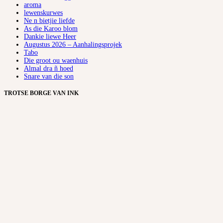
aroma
lewenskurwes
Ne n bietjie liefde
As die Karoo blom
Dankie liewe Heer
Augustus 2026 – Aanhalingsprojek
Tabo
Die groot ou waenhuis
Almal dra ñ hoed
Snare van die son
TROTSE BORGE VAN INK