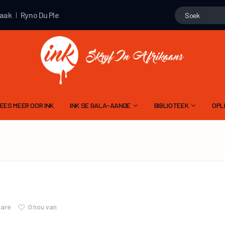
maak
Ryno Du Plessis
het ‘n nuwe publikasie gemaak
Ryno Du Ple
EES MEER OOR INK
INK SE GALA-AANDE
BIBLIOTEEK
OPL
15 NOVEMBER 2025 – 10DE GALA
GEDIGTE
ALGEMENE
9 NOV 2024 – 9DE GALA AAND
PROJEK WENNERS
11 NOVEMBER 2023 – 8STE GALA AAND
LIEGSTORIES
SKR
12 NOVEMBER 2022 – 7DE GALA AAND
OOM PINE SE JAGSTOR
TA
13 NOVEMBER 2021 6DE GALA AAND
INK MODERATOR SE EVALUERINGSK
FLIPVIS SE VERHALE
0
hou van
are
21 NOVEMBER 2020 – 5DE GALA AAND
RIGLYNE OM ‘N RADIODRAMA OF -VER
GERT ROSSOUW SE BR