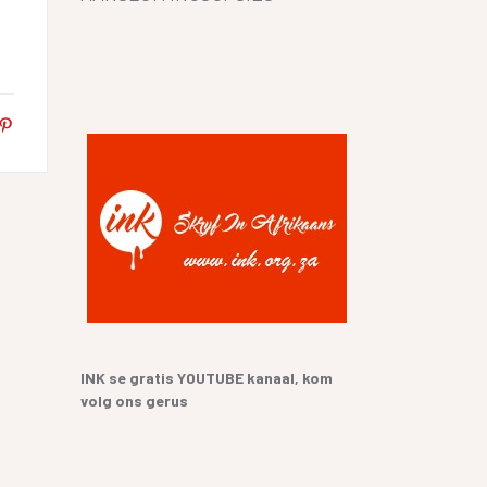
SKRYF
 SANGBUNDEL EN
RIKAANS
LTEKENS
E GESKIEDENIS
UR HENNING VAN
IEFSTAL
GERVERSIES
INK se gratis YOUTUBE kanaal, kom
volg ons gerus