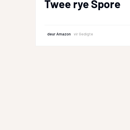
Twee rye Spore
deur
Amazon
vir
Gedigte