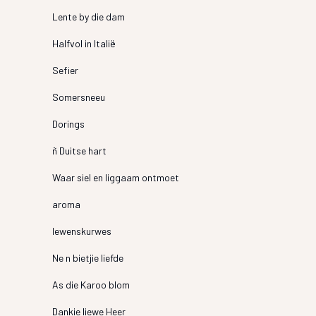
Lente by die dam
Halfvol in Italië
Sefier
Somersneeu
Dorings
ñ Duitse hart
Waar siel en liggaam ontmoet
aroma
lewenskurwes
Ne n bietjie liefde
As die Karoo blom
Dankie liewe Heer