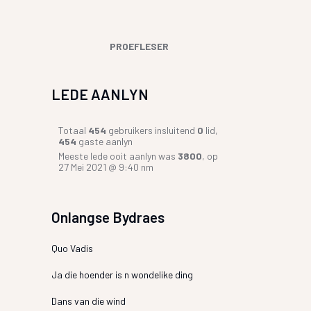
PROEFLESER
LEDE AANLYN
Totaal
454
gebruikers insluitend
0
lid,
454
gaste aanlyn
Meeste lede ooit aanlyn was
3800
, op
27 Mei 2021 @ 9:40 nm
Onlangse Bydraes
Quo Vadis
Ja die hoender is n wondelike ding
Dans van die wind