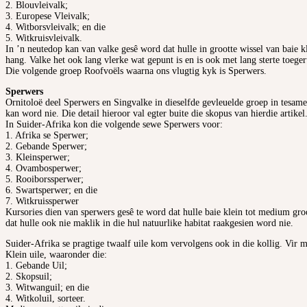
2. Blouvleivalk;
3. Europese Vleivalk;
4. Witborsvleivalk; en die
5. Witkruisvleivalk.
In ’n neutedop kan van valke gesê word dat hulle in grootte wissel van baie 
hang. Valke het ook lang vlerke wat gepunt is en is ook met lang sterte toeger
Die volgende groep Roofvoëls waarna ons vlugtig kyk is Sperwers.
Sperwers
Ornitoloë deel Sperwers en Singvalke in dieselfde gevleuelde groep in tesam
kan word nie. Die detail hieroor val egter buite die skopus van hierdie artik
In Suider-Afrika kon die volgende sewe Sperwers voor:
1. Afrika se Sperwer;
2. Gebande Sperwer;
3. Kleinsperwer;
4. Ovambosperwer;
5. Rooiborssperwer;
6. Swartsperwer; en die
7. Witkruissperwer
Kursories dien van sperwers gesê te word dat hulle baie klein tot medium groo
dat hulle ook nie maklik in die hul natuurlike habitat raakgesien word nie.
Suider-Afrika se pragtige twaalf uile kom vervolgens ook in die kollig. Vir ma
Klein uile, waaronder die:
1. Gebande Uil;
2. Skopsuil;
3. Witwanguil; en die
4. Witkoluil, sorteer.