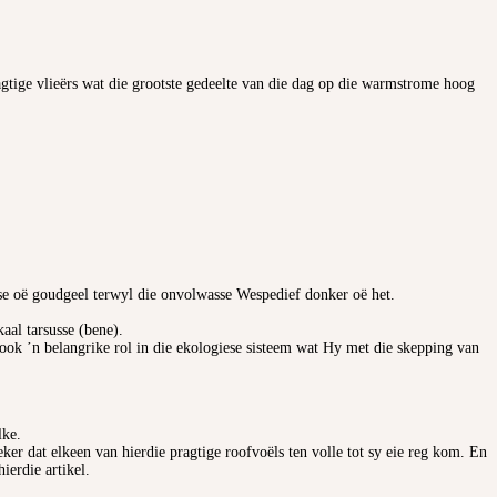
agtige vlieërs wat die grootste gedeelte van die dag op die warmstrome hoog
 se oë goudgeel terwyl die onvolwasse Wespedief donker oë het.
aal tarsusse (bene).
 ook ’n belangrike rol in die ekologiese sisteem wat Hy met die skepping van
lke.
ker dat elkeen van hierdie pragtige roofvoëls ten volle tot sy eie reg kom. En
ierdie artikel.