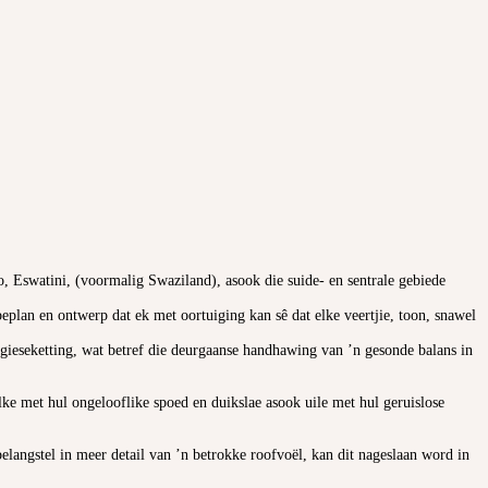
, Eswatini, (voormalig Swaziland), asook die suide- en sentrale gebiede
lan en ontwerp dat ek met oortuiging kan sê dat elke veertjie, toon, snawel
logieseketting, wat betref die deurgaanse handhawing van ’n gesonde balans in
ke met hul ongelooflike spoed en duikslae asook uile met hul geruislose
belangstel in meer detail van ’n betrokke roofvoël, kan dit nageslaan word in