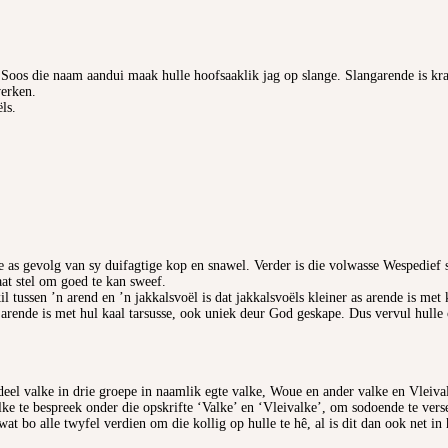
 Soos die naam aandui maak hulle hoofsaaklik jag op slange. Slangarende is kr
verken.
ls.
e as gevolg van sy duifagtige kop en snawel. Verder is die volwasse Wespedief
taat stel om goed te kan sweef.
 tussen ’n arend en ’n jakkalsvoël is dat jakkalsvoëls kleiner as arende is met k
s arende is met hul kaal tarsusse, ook uniek deur God geskape. Dus vervul hulle
deel valke in drie groepe in naamlik egte valke, Woue en ander valke en Vleiva
lke te bespreek onder die opskrifte ‘Valke’ en ‘Vleivalke’, om sodoende te verse
at bo alle twyfel verdien om die kollig op hulle te hê, al is dit dan ook net in h