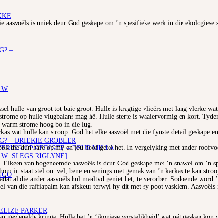
KKE
e aasvoëls is uniek deur God geskape om ’n spesifieke werk in die ekologiese s
G? –
.W
sel hulle van groot tot baie groot. Hulle is kragtige vlieërs met lang vlerke wa
strome op hulle vlugbalans mag hê. Hulle sterte is waaiervormig en kort. Tyden
ie warm strome hoog bo in die lug.
arkas wat hulle kan stroop. God het elke aasvoël met die fynste detail geskape 
G? – DRIEKIE GROBLER
ok die dun hare op my en jou hoof getel het. In vergelyking met ander roofvoëls
RING OP GEDIGTE – DEUR MILLA
.W :SLEGS RIGLYNE]
. Elkeen van bogenoemde aasvoëls is deur God geskape met ’n snawel om ’n spe
 hom in staat stel om vel, bene en senings met gemak van ’n karkas te kan str
UGO
f nadat al die ander aasvoëls hul maaltyd geniet het, te verorber. Sodoende word
l van die raffiapalm kan afskeur terwyl hy dit met sy poot vasklem. Aasvoëls 
 ELIZE PARKER
an gevleuelde kringe. Hulle het ’n ‘ikoniese vorstelikheid’ wat nét geskep kon 