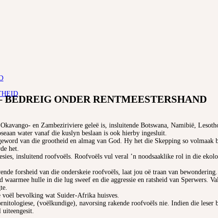
D
THEID
 – BEDREIG ONDER RENTMEESTERSHAND
Okavango- en Zambeziriviere geleë is, insluitende Botswana, Namibië, Lesotho
aan water vanaf die kuslyn beslaan is ook hierby ingesluit.
geword van die grootheid en almag van God. Hy het die Skepping so volmaak bep
rde het.
esies, insluitend roofvoëls. Roofvoëls vul veral ’n noodsaaklike rol in die eko
ende forsheid van die onderskeie roofvoëls, laat jou oë traan van bewondering.
 waarmee hulle in die lug sweef en die aggressie en ratsheid van Sperwers. Val
te.
ie voël bevolking wat Suider-Afrika huisves.
ornitologiese, (voëlkundige), navorsing rakende roofvoëls nie. Indien die leser 
l uiteengesit.