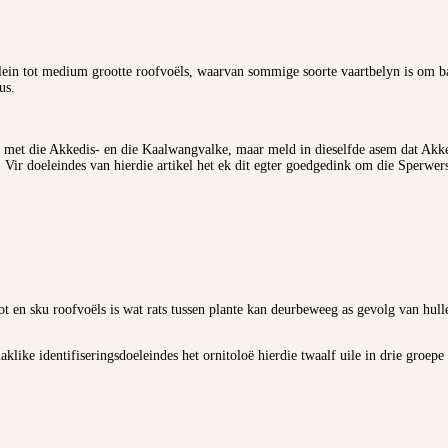
klein tot medium grootte roofvoëls, waarvan sommige soorte vaartbelyn is om ba
us.
e met die Akkedis- en die Kaalwangvalke, maar meld in dieselfde asem dat Akk
el. Vir doeleindes van hierdie artikel het ek dit egter goedgedink om die Sperw
t en sku roofvoëls is wat rats tussen plante kan deurbeweeg as gevolg van hull
klike identifiseringsdoeleindes het ornitoloë hierdie twaalf uile in drie groepe