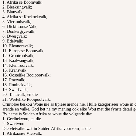
1. Afrika se Boomvalk;
2. Bleeksingvalk;
3. Blouvalk;
4. Afrika se Koekoekvalk,
5. Vlermuisvalk;
6. Dickinsonse Valk;
7. Donkergrysvalk;
8. Dwergvalk;
9. Edelvalk;
10. Eleonoravalk;
11. Europese Boomvalk;
12. Grootrooivalk;
13. Kaalwangvalk;
14. Kleinrooivalk;
15. Kransvalk;
16. Oostelike Rooipootvalk;
17. Roetvalk;
18. Rooinekvalk;
19. Swerfvalk;
20. Taitavalk; en die
21. Westelike Rooipootvalk.
Ornitoloë beskou Woue nie as tipiese arende nie. Hulle kategoriseer woue in 
arende en valke. God het na my mening ook elke Wou met die fynste detail ge
By name is Suider-Afrika se woue die volgende die:
1. Geelbekwou; en die
2. Swartwou.
Die vleivalke wat in Suider-Afrika voorkom, is die:
1. Afrikaanse Vleivalk;