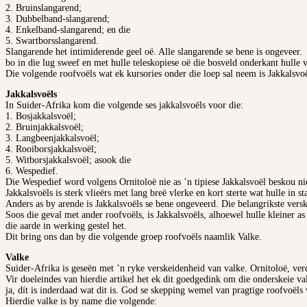
2. Bruinslangarend;
3. Dubbelband-slangarend;
4. Enkelband-slangarend; en die
5. Swartborsslangarend.
Slangarende het intimiderende geel oë. Alle slangarende se bene is ongeveer.
bo in die lug sweef en met hulle teleskopiese oë die bosveld onderkant hulle 
Die volgende roofvoëls wat ek kursories onder die loep sal neem is Jakkalsvoë
Jakkalsvoëls
In Suider-Afrika kom die volgende ses jakkalsvoëls voor die:
1. Bosjakkalsvoël;
2. Bruinjakkalsvoël;
3. Langbeenjakkalsvoël;
4. Rooiborsjakkalsvoël;
5. Witborsjakkalsvoël; asook die
6. Wespedief.
Die Wespedief word volgens Ornitoloë nie as ’n tipiese Jakkalsvoël beskou ni
Jakkalsvoëls is sterk vlieërs met lang breë vlerke en kort sterte wat hulle in s
Anders as by arende is Jakkalsvoëls se bene ongeveerd. Die belangrikste verskil
Soos die geval met ander roofvoëls, is Jakkalsvoëls, alhoewel hulle kleiner a
die aarde in werking gestel het.
Dit bring ons dan by die volgende groep roofvoëls naamlik Valke.
Valke
Suider-Afrika is geseën met ’n ryke verskeidenheid van valke. Ornitoloë, ver
Vir doeleindes van hierdie artikel het ek dit goedgedink om die onderskeie va
ja, dít is inderdaad wat dit is. God se skepping wemel van pragtige roofvoëls w
Hierdie valke is by name die volgende: