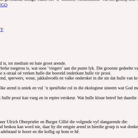
UGO
YF
d is, tot medium en baie groot arende.
erke toegerus is, wat soos ‘vingers’ aan die punte lyk. Die grootste gedeelte v
e x-straal oë verken hulle die bosveld onderkant hulle vir prooi.
nd, sperwers, woue, jakkalsvoëls en valke onderskei in die sin dat hulle van kr
lke arend is uniek en vul ’n spesifieke rol in die ekologiese sisteem wat God 
 hulle prooi kan vang en in repies verskeur. Wat hulle kloue betref het daardi
seer Ulrich Oberprieler en Burger Cillié die volgende vyf slangarende die:
d beskou kan word nie, daar hy die enigste arend in hierdie groep is wat donker
adelstand te hoort en die kollig op hom te hê.