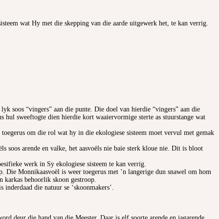
isteem wat Hy met die skepping van die aarde uitgewerk het, te kan verrig.
t lyk soos “vingers” aan die punte. Die doel van hierdie “vingers” aan die
s hul sweeftogte dien hierdie kort waaiervormige sterte as stuurstange wat
en toegerus om die rol wat hy in die ekologiese sisteem moet vervul met gemak
 soos arende en valke, het aasvoëls nie baie sterk kloue nie. Dit is bloot
sifieke werk in Sy ekologiese sisteem te kan verrig.
oop. Die Monnikaasvoël is weer toegerus met ’n langerige dun snawel om hom
 ’n karkas behoorlik skoon gestroop.
is inderdaad die natuur se ‘skoonmakers’.
word deur die hand van die Meester. Daar is elf soorte arende en jagarende