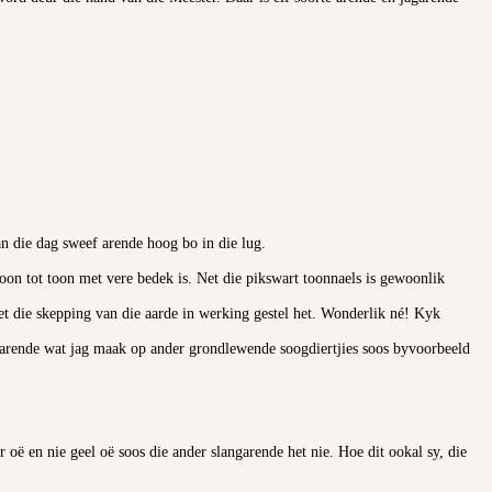
an die dag sweef arende hoog bo in die lug.
oon tot toon met vere bedek is. Net die pikswart toonnaels is gewoonlik
met die skepping van die aarde in werking gestel het. Wonderlik né! Kyk
e arende wat jag maak op ander grondlewende soogdiertjies soos byvoorbeeld
 oë en nie geel oë soos die ander slangarende het nie. Hoe dit ookal sy, die