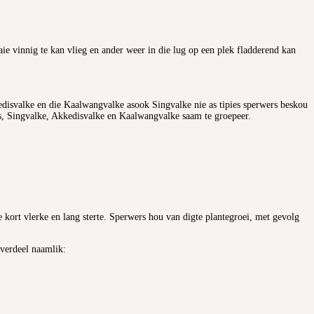
ie vinnig te kan vlieg en ander weer in die lug op een plek fladderend kan
edisvalke en die Kaalwangvalke asook Singvalke nie as tipies sperwers beskou
ers, Singvalke, Akkedisvalke en Kaalwangvalke saam te groepeer.
e kort vlerke en lang sterte. Sperwers hou van digte plantegroei, met gevolg
 verdeel naamlik: