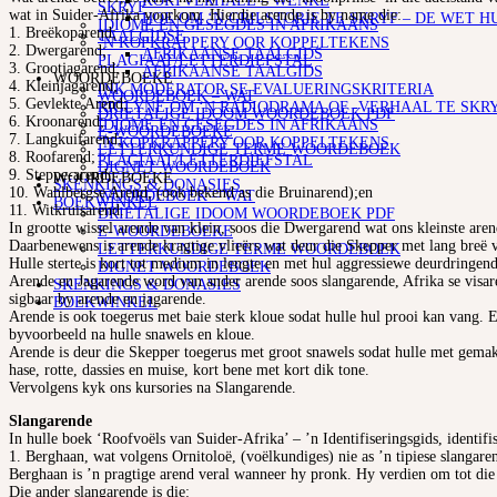
KORTVERHALE – WENKE
SKRYF
wat in Suider-Afrika voorkom. Hierdie arende is by name die:
HOE OM ‘N GRILSTORIE TE SKRYF – DE WET H
IDIOME EN GESEGDES IN AFRIKAANS
1. Breëkoparend;
TAALGIDSE
‘N KOPKRAPPERY OOR KOPPELTEKENS
2. Dwergarend;
AFRIKAANSE TAALGIDS
PLAGIAAT/LETTERDIEFSTAL
3. Grootjagarend;
AFRIKAANSE TAALGIDS
WOORDEBOEKE
4. Kleinjagarend;
INK MODERATOR SE EVALUERINGSKRITERIA
WOORDEBOEK – WAT
5. Gevlekte Arend;
RIGLYNE OM ‘N RADIODRAMA OF -VERHAAL TE SKR
DRIETALIGE IDOOM WOORDEBOEK PDF
6. Kroonarend;
IDIOME EN GESEGDES IN AFRIKAANS
E-WOORDEBOEKE
7. Langkuifarend;
‘N KOPKRAPPERY OOR KOPPELTEKENS
LETTERKUNDIGE TERME WOORDEBOEK
8. Roofarend;
PLAGIAAT/LETTERDIEFSTAL
DIGNET WOORDEBOEK
9. Steppe-arend;
WOORDEBOEKE
SKENKINGS & DONASIES
10. Wahlbergse Arend, (ook bekend as die Bruinarend);en
WOORDEBOEK – WAT
BOEKWINKEL
11. Witkruisarend.
DRIETALIGE IDOOM WOORDEBOEK PDF
In grootte wissel arende van klein, soos die Dwergarend wat ons kleinste aren
E-WOORDEBOEKE
Daarbenewens is arende kragtige vlieërs wat deur die Skepper met lang breë vl
LETTERKUNDIGE TERME WOORDEBOEK
Hulle sterte is kort tot medium in lengte en met hul aggressiewe deurdringend
DIGNET WOORDEBOEK
Arende en Jagarende word van ander arende soos slangarende, Afrika se visare
SKENKINGS & DONASIES
sigbaar by arende en jagarende.
BOEKWINKEL
Arende is ook toegerus met baie sterk kloue sodat hulle hul prooi kan vang. E
byvoorbeeld na hulle snawels en kloue.
Arende is deur die Skepper toegerus met groot snawels sodat hulle met gemak
hase, rotte, dassies en muise, kort bene met kort dik tone.
Vervolgens kyk ons kursories na Slangarende.
Slangarende
In hulle boek ‘Roofvoëls van Suider-Afrika’ – ’n Identifiseringsgids, identifi
1. Berghaan, wat volgens Ornitoloë, (voëlkundiges) nie as ’n tipiese slangaren
Berghaan is ’n pragtige arend veral wanneer hy pronk. Hy verdien om tot die 
Die ander slangarende is die: