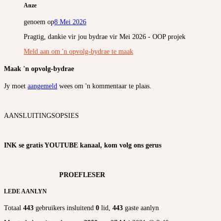
Anze
genoem op
8 Mei 2026
Pragtig, dankie vir jou bydrae vir Mei 2026 - OOP projek
Meld aan om 'n opvolg-bydrae te maak
Maak 'n opvolg-bydrae
Jy moet
aangemeld
wees om 'n kommentaar te plaas.
AANSLUITINGSOPSIES
INK se gratis YOUTUBE kanaal, kom volg ons gerus
PROEFLESER
LEDE AANLYN
Totaal
443
gebruikers insluitend
0
lid,
443
gaste aanlyn