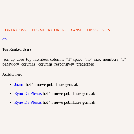
KONTAK ONS
|
LEES MEER OOR INK
|
AANSLUITINGSOPSIES
op
Top Ranked Users
[joinup_core_top_members columns=”1″ space=”no” max_members=”3″
behavior=”columns” columns_responsive=”predefined”]
Activity Feed
Juanri
het ‘n nuwe publikasie gemaak
Ryno Du Plessis
het ‘n nuwe publikasie gemaak
Ryno Du Plessis
het ‘n nuwe publikasie gemaak