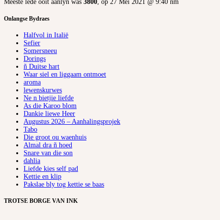
Meeste lede ooit aanlyn was
3800
, op 27 Mei 2021 @ 9:40 nm
Onlangse Bydraes
Halfvol in Italië
Sefier
Somersneeu
Dorings
ñ Duitse hart
Waar siel en liggaam ontmoet
aroma
lewenskurwes
Ne n bietjie liefde
As die Karoo blom
Dankie liewe Heer
Augustus 2026 – Aanhalingsprojek
Tabo
Die groot ou waenhuis
Almal dra ñ hoed
Snare van die son
dahlia
Liefde kies self pad
Kettie en klip
Pakslae bly tog kettie se baas
TROTSE BORGE VAN INK