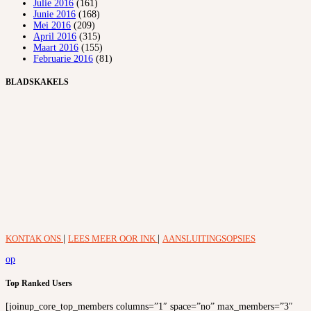
Julie 2016
(161)
Junie 2016
(168)
Mei 2016
(209)
April 2016
(315)
Maart 2016
(155)
Februarie 2016
(81)
BLADSKAKELS
KONTAK ONS
|
LEES MEER OOR INK
|
AANSLUITINGSOPSIES
op
Top Ranked Users
[joinup_core_top_members columns=”1″ space=”no” max_members=”3″