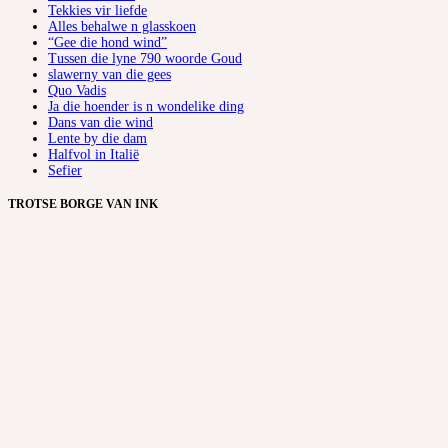
Tekkies vir liefde
Alles behalwe n glasskoen
“Gee die hond wind”
Tussen die lyne 790 woorde Goud
slawerny van die gees
Quo Vadis
Ja die hoender is n wondelike ding
Dans van die wind
Lente by die dam
Halfvol in Italië
Sefier
TROTSE BORGE VAN INK