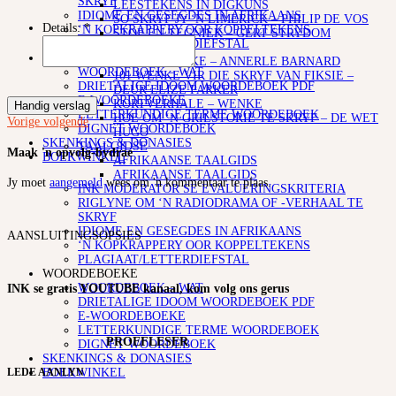
SKRYF
LEESTEKENS IN DIGKUNS
IDIOME EN GESEGDES IN AFRIKAANS
SO SKRYF JY ‘N LIMERICK – PHILIP DE VOS
Details:
*
‘N KOPKRAPPERY OOR KOPPELTEKENS
STOF EN TEGNIEK – GERT STRYDOM
PLAGIAAT/LETTERDIEFSTAL
SKRYFKUNS
WOORDEBOEKE
4 SKRYFWENKE – ANNERLE BARNARD
WOORDEBOEK – WAT
101 WENKE VIR DIE SKRYF VAN FIKSIE –
DRIETALIGE IDOOM WOORDEBOEK PDF
DEUR ELIZE PARKER
E-WOORDEBOEKE
KORTVERHALE – WENKE
Handig verslag
LETTERKUNDIGE TERME WOORDEBOEK
HOE OM ‘N GRILSTORIE TE SKRYF – DE WET
Vorige
volgende
DIGNET WOORDEBOEK
HUGO
SKENKINGS & DONASIES
TAALGIDSE
Maak 'n opvolg-bydrae
BOEKWINKEL
AFRIKAANSE TAALGIDS
AFRIKAANSE TAALGIDS
Jy moet
aangemeld
wees om 'n kommentaar te plaas.
INK MODERATOR SE EVALUERINGSKRITERIA
RIGLYNE OM ‘N RADIODRAMA OF -VERHAAL TE
SKRYF
IDIOME EN GESEGDES IN AFRIKAANS
AANSLUITINGSOPSIES
‘N KOPKRAPPERY OOR KOPPELTEKENS
PLAGIAAT/LETTERDIEFSTAL
WOORDEBOEKE
WOORDEBOEK – WAT
INK se gratis YOUTUBE kanaal, kom volg ons gerus
DRIETALIGE IDOOM WOORDEBOEK PDF
E-WOORDEBOEKE
LETTERKUNDIGE TERME WOORDEBOEK
PROEFLESER
DIGNET WOORDEBOEK
SKENKINGS & DONASIES
BOEKWINKEL
LEDE AANLYN