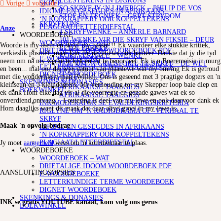
LEESTEKENS IN DIGKUNS
SKRYF
Vorige
volgende
SO SKRYF JY ‘N LIMERICK – PHILIP DE VOS
IDIOME EN GESEGDES IN AFRIKAANS
STOF EN TEGNIEK – GERT STRYDOM
‘N KOPKRAPPERY OOR KOPPELTEKENS
SKRYFKUNS
PLAGIAAT/LETTERDIEFSTAL
Anze
4 SKRYFWENKE – ANNERLE BARNARD
WOORDEBOEKE
101 WENKE VIR DIE SKRYF VAN FIKSIE – DEUR
WOORDEBOEK – WAT
Woorde is my asem en skryf my passie!!! Ek waardeer elke stukkie kritiek,
ELIZE PARKER
DRIETALIGE IDOOM WOORDEBOEK PDF
verkieslik positief, maar kan die negatiewe ook hanteer. Dankie dat jy die tyd
KORTVERHALE – WENKE
E-WOORDEBOEKE
neem om na my werke te kyk en dit te beoordeel. Ek is n Boeremeisie in murg
HOE OM ‘N GRILSTORIE TE SKRYF – DE WET
LETTERKUNDIGE TERME WOORDEBOEK
en been... mal oor die wye natuur van plaaslewe wat my omring Ek is getroud
HUGO
DIGNET WOORDEBOEK
met die wonderlikste man (Willie). Ons is geseend met 3 pragtige dogters en 'n
TAALGIDSE
SKENKINGS & DONASIES
kleinseun en 3 kleindogters. My verhouding tot my Skepper loop baie diep en
AFRIKAANSE TAALGIDS
BOEKWINKEL
ek dank Hom elke dag vir al die voorregte en genade gawes wat ek so
AFRIKAANSE TAALGIDS
onverdiend ontvang... Loutering is deel van my lewe en ook daarvoor dank ek
INK MODERATOR SE EVALUERINGSKRITERIA
Hom daagliks want dit maak dat daar altyd groei in my lewe is...
RIGLYNE OM ‘N RADIODRAMA OF -VERHAAL TE
SKRYF
Maak 'n opvolg-bydrae
IDIOME EN GESEGDES IN AFRIKAANS
‘N KOPKRAPPERY OOR KOPPELTEKENS
PLAGIAAT/LETTERDIEFSTAL
Jy moet
aangemeld
wees om 'n kommentaar te plaas.
WOORDEBOEKE
WOORDEBOEK – WAT
DRIETALIGE IDOOM WOORDEBOEK PDF
AANSLUITINGSOPSIES
E-WOORDEBOEKE
LETTERKUNDIGE TERME WOORDEBOEK
DIGNET WOORDEBOEK
SKENKINGS & DONASIES
INK se gratis YOUTUBE kanaal, kom volg ons gerus
BOEKWINKEL