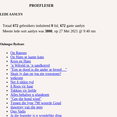
PROEFLESER
LEDE AANLYN
Totaal
672
gebruikers insluitend
0
lid,
672
gaste aanlyn
Meeste lede ooit aanlyn was
3800
, op 27 Mei 2021 @ 9:40 nm
Onlangse Bydraes
Ou Rapons
Ou Hans se laaste kans
Koos en Hans
’n Wêreld in ’n sandkorrel
“Een se dood is die ander se brood…”
Skuit jy dan op jou eie voorstoep?
wekroep
Net ñ tikkie tyd
ñ Roos vir haar
Tekkies vir liefde
Alles behalwe n glasskoen
“Gee die hond wind”
Tussen die lyne 790 woorde Goud
slawerny van die gees
Quo Vadis
Ja die hoender is n wondelike ding