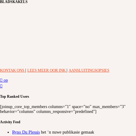
BLADSKAKELS
KONTAK ONS
|
LEES MEER OOR INK
|
AANSLUITINGSOPSIES
op
Top Ranked Users
[joinup_core_top_members columns=”1″ space=”no” max_members=”3″
behavior=”columns” columns_responsive=”predefined”]
Activity Feed
Ryno Du Plessis
het ‘n nuwe publikasie gemaak