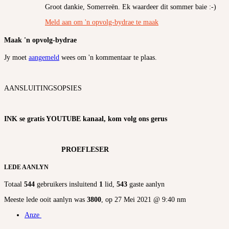
Groot dankie, Somerreën. Ek waardeer dit sommer baie :-)
Meld aan om 'n opvolg-bydrae te maak
Maak 'n opvolg-bydrae
Jy moet
aangemeld
wees om 'n kommentaar te plaas.
AANSLUITINGSOPSIES
INK se gratis YOUTUBE kanaal, kom volg ons gerus
PROEFLESER
LEDE AANLYN
Totaal
544
gebruikers insluitend
1
lid,
543
gaste aanlyn
Meeste lede ooit aanlyn was
3800
, op 27 Mei 2021 @ 9:40 nm
Anze