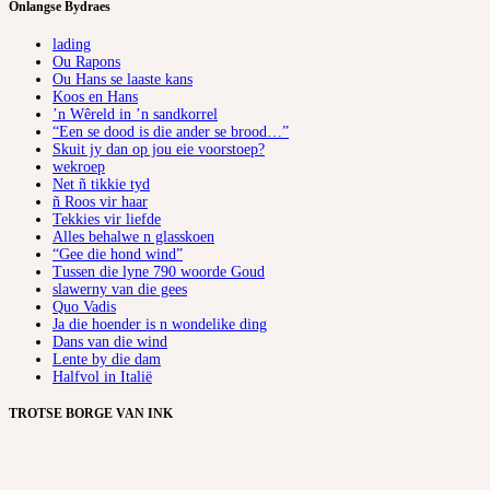
Onlangse Bydraes
lading
Ou Rapons
Ou Hans se laaste kans
Koos en Hans
’n Wêreld in ’n sandkorrel
“Een se dood is die ander se brood…”
Skuit jy dan op jou eie voorstoep?
wekroep
Net ñ tikkie tyd
ñ Roos vir haar
Tekkies vir liefde
Alles behalwe n glasskoen
“Gee die hond wind”
Tussen die lyne 790 woorde Goud
slawerny van die gees
Quo Vadis
Ja die hoender is n wondelike ding
Dans van die wind
Lente by die dam
Halfvol in Italië
TROTSE BORGE VAN INK