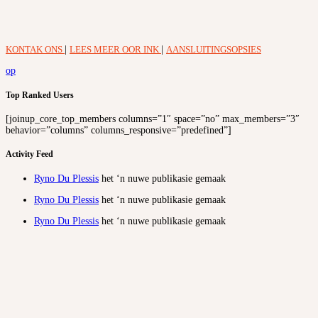
KONTAK ONS
|
LEES MEER OOR INK
|
AANSLUITINGSOPSIES
op
Top Ranked Users
[joinup_core_top_members columns=”1″ space=”no” max_members=”3″
behavior=”columns” columns_responsive=”predefined”]
Activity Feed
Ryno Du Plessis
het ‘n nuwe publikasie gemaak
Ryno Du Plessis
het ‘n nuwe publikasie gemaak
Ryno Du Plessis
het ‘n nuwe publikasie gemaak