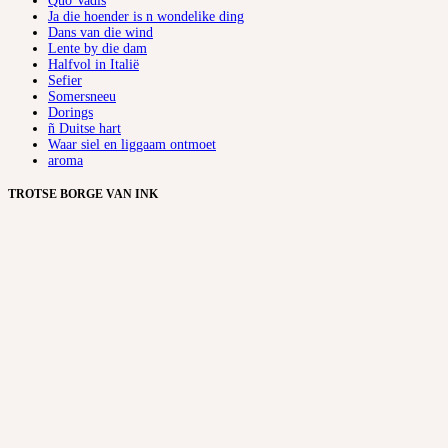
Quo Vadis
Ja die hoender is n wondelike ding
Dans van die wind
Lente by die dam
Halfvol in Italië
Sefier
Somersneeu
Dorings
ñ Duitse hart
Waar siel en liggaam ontmoet
aroma
TROTSE BORGE VAN INK