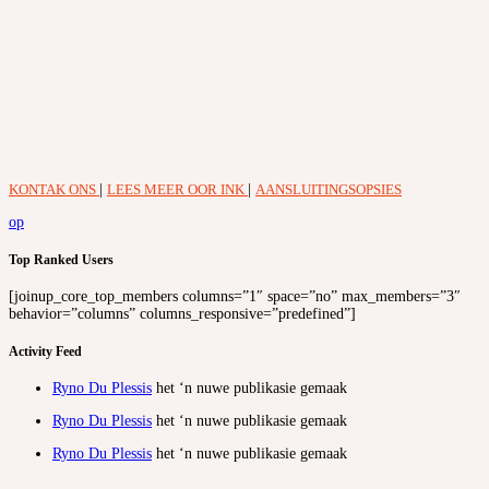
KONTAK ONS
|
LEES MEER OOR INK
|
AANSLUITINGSOPSIES
op
Top Ranked Users
[joinup_core_top_members columns=”1″ space=”no” max_members=”3″
behavior=”columns” columns_responsive=”predefined”]
Activity Feed
Ryno Du Plessis
het ‘n nuwe publikasie gemaak
Ryno Du Plessis
het ‘n nuwe publikasie gemaak
Ryno Du Plessis
het ‘n nuwe publikasie gemaak