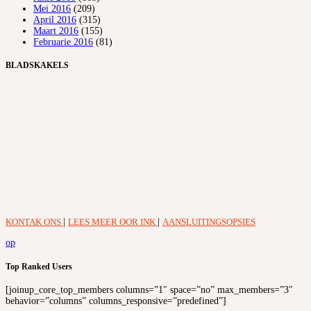
Mei 2016
(209)
April 2016
(315)
Maart 2016
(155)
Februarie 2016
(81)
BLADSKAKELS
KONTAK ONS
|
LEES MEER OOR INK
|
AANSLUITINGSOPSIES
op
Top Ranked Users
[joinup_core_top_members columns=”1″ space=”no” max_members=”3″
behavior=”columns” columns_responsive=”predefined”]