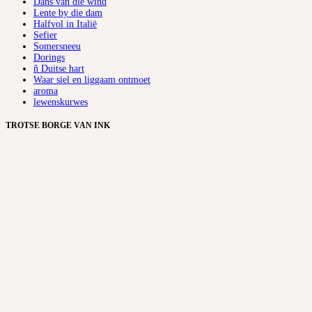
Dans van die wind
Lente by die dam
Halfvol in Italië
Sefier
Somersneeu
Dorings
ñ Duitse hart
Waar siel en liggaam ontmoet
aroma
lewenskurwes
TROTSE BORGE VAN INK