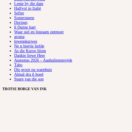
Lente by die dam
Halfvol in Italië
Sefier
Somersneeu
Dorings
ñ Duitse hart
Waar siel en liggaam ontmoet
aroma
lewenskurwes
Ne n bietjie liefde
As die Karoo blom
Dankie liewe Heer
Augustus 2026 – Aanhalingsprojek
Tabo
Die groot ou waenhuis
Almal dra ñ hoed
Snare van die son
TROTSE BORGE VAN INK