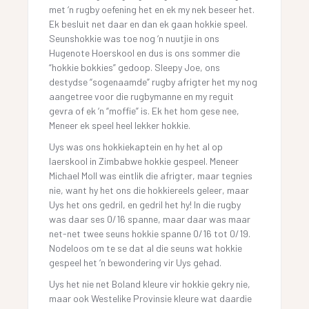
met ‘n rugby oefening het en ek my nek beseer het.
Ek besluit net daar en dan ek gaan hokkie speel.
Seunshokkie was toe nog ‘n nuutjie in ons
Hugenote Hoerskool en dus is ons sommer die
“hokkie bokkies” gedoop. Sleepy Joe, ons
destydse “sogenaamde” rugby afrigter het my nog
aangetree voor die rugbymanne en my reguit
gevra of ek ‘n “moffie” is. Ek het hom gese nee,
Meneer ek speel heel lekker hokkie.
Uys was ons hokkiekaptein en hy het al op
laerskool in Zimbabwe hokkie gespeel. Meneer
Michael Moll was eintlik die afrigter, maar tegnies
nie, want hy het ons die hokkiereels geleer, maar
Uys het ons gedril, en gedril het hy! In die rugby
was daar ses 0/16 spanne, maar daar was maar
net-net twee seuns hokkie spanne 0/16 tot 0/19.
Nodeloos om te se dat al die seuns wat hokkie
gespeel het ‘n bewondering vir Uys gehad.
Uys het nie net Boland kleure vir hokkie gekry nie,
maar ook Westelike Provinsie kleure wat daardie