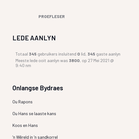
PROEFLESER
LEDE AANLYN
Totaal
345
gebruikers insluitend
0
lid,
345
gaste aanlyn
Meeste lede ooit aanlyn was
3800
, op 27 Mei 2021 @
9:40 nm
Onlangse Bydraes
Ou Rapons
Ou Hans se laaste kans
Koos en Hans
’n Wêreld in ’n sandkorrel