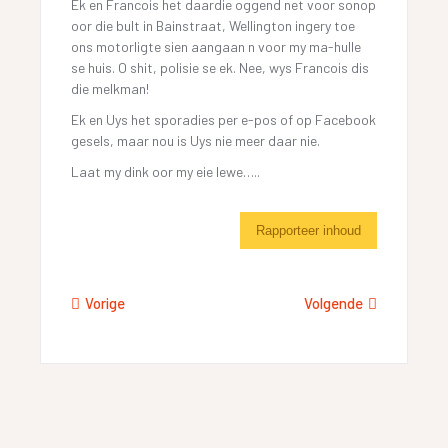
Ek en Francois het daardie oggend net voor sonop
oor die bult in Bainstraat, Wellington ingery toe
ons motorligte sien aangaan n voor my ma-hulle
se huis. O shit, polisie se ek. Nee, wys Francois dis
die melkman!
Ek en Uys het sporadies per e-pos of op Facebook
gesels, maar nou is Uys nie meer daar nie.
Laat my dink oor my eie lewe…..
Rapporteer inhoud
Vorige
Volgende