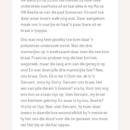
onderskeie ouerhuise af en laai alles in my Ma se
VW Beetle en vat die pad Somerset-Strand toe
daar waar lovers walk nog was. Daar aangekom
maak ons ‘n vuurtjie en haal ‘n paar biere uit en
braai ‘n tjoppie.
Ons was nog heel gesellig toe kom daar ‘n
polisieman ondersoek instel. Wat die drie
mannetjies op ‘n weeksaand daar teen die see kom
braai. Francois probeer nog die bier bottels
wegsteek, maar die lang arm van die gereg is op
ons! En wat doen julle drie mannetjies hier? Nee,
ons braai, Oom. Ek is nie ‘n Oom nie, ek is ‘n
Sersant, snou hy. Sorry, Sersant ons braai. Het
een van julle darem ‘n lisensie? vra hy. Voor ons nog
iets kon se staan Uys op. Sien Sersant, my broer
ons hierheen gebring. En waar is hy nou, Boetie?
Vra hy vir Uys. Nee, sien Sersant, hy kuier daar
iewers in daardie hoe woonstelblok by ‘n meisie en
hy het ons die dood voor die oe gesweer ons moet
net hier bly en die kar oppas.