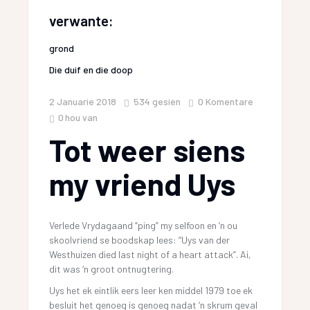
verwante:
grond
Die duif en die doop
2 Januarie 2018
534
gesien
0 Komentare
0
hou van
Tot weer siens
my vriend Uys
Verlede Vrydagaand “ping” my selfoon en ‘n ou
skoolvriend se boodskap lees: “Uys van der
Westhuizen died last night of a heart attack”. Ai,
dit was ‘n groot ontnugtering.
Uys het ek eintlik eers leer ken middel 1979 toe ek
besluit het genoeg is genoeg nadat ‘n skrum geval