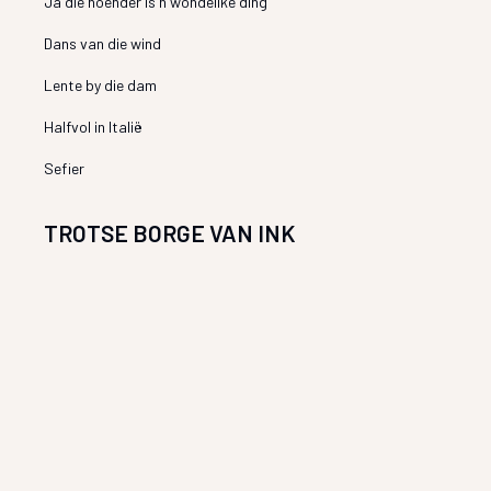
Ja die hoender is n wondelike ding
Dans van die wind
Lente by die dam
Halfvol in Italië
Sefier
TROTSE BORGE VAN INK