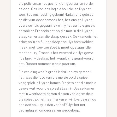
Die polisieman het gesnork omgedraai en verder
geloop. Ons kon ons lag nie hou nie, en Uys het
weer tot ons redding gekom! Nadat ons gebraai
en die vuur doodgemaak het, het ons na Uys se
ouers se huis gegaan, ek en hy het aan die gesels
geraak en Francois het op die mat in die Uys se
slaapkamer aan die slaap geraak. Ou Francois het
seker so ‘n halfuur geslaap toe Uys hom wakker
maak, met toe-toe Boet jy moet opstaan julle
moet nou ry. Francois het verward vir Uys gevra
hoe lank hy geslaap het, waarby hy geantwoord
het, Ouboet sommer ‘n hele paar uur,
Die een ding wat ‘n groot indruk op my gemaak
het, was die foto van die meisie op die spieel
vasgeplak in Uys se kamer. Die foto het die meisie
gewys wat voor die spieel staan in Uys se kamer
met ‘n weerkaatsing van die son van agter deur
die spieel. Ek het haar herken en vir Uys gevra nou
hoe dan nou, sy is dan verloof? Uys het net
geglimlag en omgedraai en weggeloop.