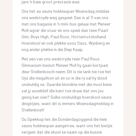
jare ‘n baie groot prestasie was.
Ons het as seuns hokkiespan Woensdag middae
ons wedstryde weg gespeel. Dan is al 11 van ons
met ons bagasie in ‘n mini-bus gelaai met Meneer
Moll agter die stuur en ons speel dan teen Paarl
Gim, Boys High, Paul Roos, Hottentotsholland
Hoerskool en ook plekke soos Sacs, Wynberg en
nog ander plekke in die Diep Kaap.
Met een van ons wedstryde teen Paul Roos
Gimnasium besluit Meneer Moll hy gaan kortpad
deur Stellenbosch neem. Dit is nie lank nie toe het
Uys die megafoon uit en so in die ry sal hy dood
onskuldig se: Daardie blondine met die mooi bene
sal jy asseblief die kant toe draai dat ons jou
gesig kan sien? Sulke onskuldige hoerskool seuns
dingetjies, want dit is immers Woensdagmiddag in
Stellenbosh!
Ou Spekkop het die Donderdagoggend die hele
seuns hokkiespan aangetree, want ons het bietjie
vergeet dat die skool se naam op die bussie