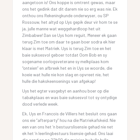
aangetoon is! Ons koppe is omtrent gewas, maar
ons het gedink dat dit darem nie so erg was nie. Ek
onthou ons Rekeningkunde onderwyser, ou SP
Rossouw, het altyd op Uys gepik deur vir hom te se
ja, julle manne wat weggehardloop het uit
Zimbabwe! Dan se Uys hom reguit, Meneer ek gaan
terug Zim toe om daar te gaan boer sodra ek hier
klaar is met Matriek. Uys is terug Zim toe en het
baie suksesvol geboer totdat Oom Bob en sy
sogename oorlogsveterane sy melkplaas kom
“onteien” en afbreek het en in Uys se woorde, die
koeie wat hulle nie kon slag en opvreet nie, het
hulle die hakskeensenings van afgekap!
Uys het egter vasgebyt en aanhou boer op die
tabakplaas en was baie suksesvol tot sy ontydige
dood verlede week.
Ek, Uys en Francois de Villiers het besluit ons gaan
ons eie “afterparty” hou na die Matriekafskeid. Nie
een van ons het ‘n bestuurslisensie gehad nie net
ek het ‘n leerlingbestuurs lisensie gehad. Ons laai
die aand so na 22h00 die meisies by hulle hulle