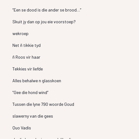
“Een se dood is die ander se brood…”
Skuit jy dan op jou eie voorstoep?
wekroep
Net ñ tikkie tyd
ñ Roos vir haar
Tekkies vir liefde
Alles behalwe n glasskoen
“Gee die hond wind”
Tussen die lyne 790 woorde Goud
slawerny van die gees
Quo Vadis