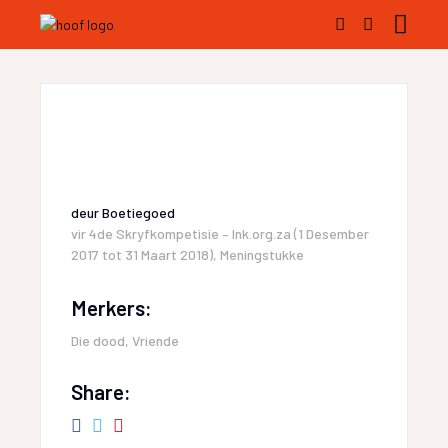
deur
Boetiegoed
vir
4de Skryfkompetisie – Ink.org.za (1 Desember
2017 tot 31 Maart 2018)
,
Meningstukke
Merkers:
Die dood
,
Vriende
Share: