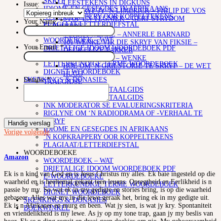
SKRYF
LEESTEKENS IN DIGKUNS
Issue:
*
IDIOME EN GESEGDES IN AFRIKAANS
SO SKRYF JY ‘N LIMERICK – PHILIP DE VOS
‘N KOPKRAPPERY OOR KOPPELTEKENS
STOF EN TEGNIEK – GERT STRYDOM
Your Name:
*
PLAGIAAT/LETTERDIEFSTAL
SKRYFKUNS
WOORDEBOEKE
4 SKRYFWENKE – ANNERLE BARNARD
WOORDEBOEK – WAT
101 WENKE VIR DIE SKRYF VAN FIKSIE –
Your Email:
*
DRIETALIGE IDOOM WOORDEBOEK PDF
DEUR ELIZE PARKER
E-WOORDEBOEKE
KORTVERHALE – WENKE
LETTERKUNDIGE TERME WOORDEBOEK
HOE OM ‘N GRILSTORIE TE SKRYF – DE WET
DIGNET WOORDEBOEK
HUGO
SKENKINGS & DONASIES
Details:
*
TAALGIDSE
BOEKWINKEL
AFRIKAANSE TAALGIDS
AFRIKAANSE TAALGIDS
INK MODERATOR SE EVALUERINGSKRITERIA
RIGLYNE OM ‘N RADIODRAMA OF -VERHAAL TE
SKRYF
Handig verslag
IDIOME EN GESEGDES IN AFRIKAANS
Vorige
volgende
‘N KOPKRAPPERY OOR KOPPELTEKENS
PLAGIAAT/LETTERDIEFSTAL
WOORDEBOEKE
Amazon
WOORDEBOEK – WAT
DRIETALIGE IDOOM WOORDEBOEK PDF
Ek is n kind van God en is Jesus Christus my alles. Ek baie ingesteld op die
E-WOORDEBOEKE
waarheid en is heeltemal gekant teen leuens. Opregtheid en Eerlikheid is n
LETTERKUNDIGE TERME WOORDEBOEK
passie by my. So wat ek in my gedigte en stories bring, is op die waarheid
DIGNET WOORDEBOEK
gebaseer. Alles wat my in die lewe geraak het, bring ek in my gedigte uit.
SKENKINGS & DONASIES
Ek is n Afrikaner en murg en been. Wat jy sien, is wat jy kry. Spontaniteit
BOEKWINKEL
en vriendelikheid is my lewe. As jy op my tone trap, gaan jy my beslis van