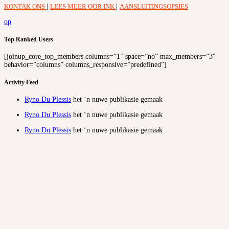
KONTAK ONS
|
LEES MEER OOR INK
|
AANSLUITINGSOPSIES
op
Top Ranked Users
[joinup_core_top_members columns=”1″ space=”no” max_members=”3″
behavior=”columns” columns_responsive=”predefined”]
Activity Feed
Ryno Du Plessis
het ‘n nuwe publikasie gemaak
Ryno Du Plessis
het ‘n nuwe publikasie gemaak
Ryno Du Plessis
het ‘n nuwe publikasie gemaak