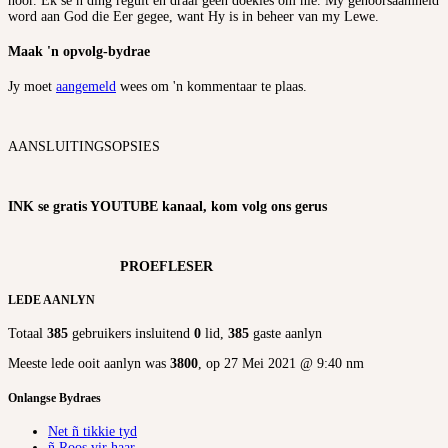
hoor. Ek se n ding reguit en draai geen doekies om nie. My gehoorsaamheid
word aan God die Eer gegee, want Hy is in beheer van my Lewe.
Maak 'n opvolg-bydrae
Jy moet
aangemeld
wees om 'n kommentaar te plaas.
AANSLUITINGSOPSIES
INK se gratis YOUTUBE kanaal, kom volg ons gerus
PROEFLESER
LEDE AANLYN
Totaal
385
gebruikers insluitend
0
lid,
385
gaste aanlyn
Meeste lede ooit aanlyn was
3800
, op 27 Mei 2021 @ 9:40 nm
Onlangse Bydraes
Net ñ tikkie tyd
ñ Roos vir haar