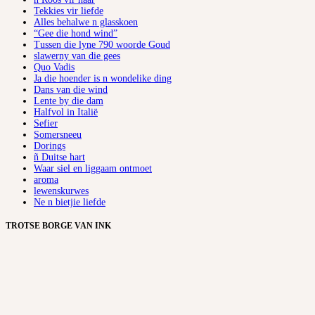
Tekkies vir liefde
Alles behalwe n glasskoen
“Gee die hond wind”
Tussen die lyne 790 woorde Goud
slawerny van die gees
Quo Vadis
Ja die hoender is n wondelike ding
Dans van die wind
Lente by die dam
Halfvol in Italië
Sefier
Somersneeu
Dorings
ñ Duitse hart
Waar siel en liggaam ontmoet
aroma
lewenskurwes
Ne n bietjie liefde
TROTSE BORGE VAN INK