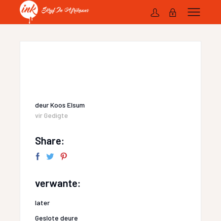
deur
Koos Elsum
vir
Gedigte
Share:
verwante:
later
Geslote deure