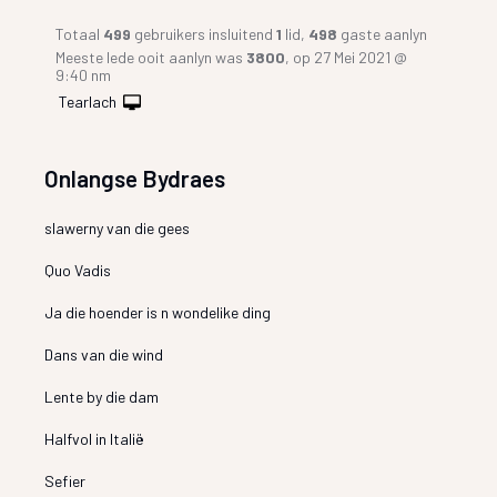
Totaal
499
gebruikers insluitend
1
lid,
498
gaste aanlyn
Meeste lede ooit aanlyn was
3800
, op 27 Mei 2021 @
9:40 nm
Tearlach
Onlangse Bydraes
slawerny van die gees
Quo Vadis
Ja die hoender is n wondelike ding
Dans van die wind
Lente by die dam
Halfvol in Italië
Sefier