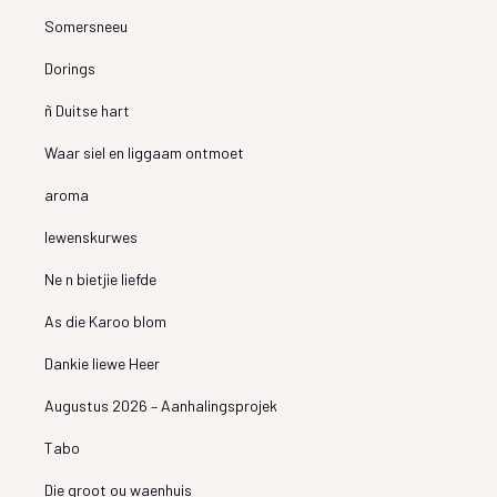
Somersneeu
Dorings
ñ Duitse hart
Waar siel en liggaam ontmoet
aroma
lewenskurwes
Ne n bietjie liefde
As die Karoo blom
Dankie liewe Heer
Augustus 2026 – Aanhalingsprojek
Tabo
Die groot ou waenhuis