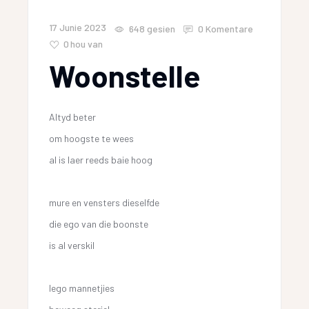
17 Junie 2023
648
gesien
0 Komentare
0
hou van
Woonstelle
Altyd beter
om hoogste te wees
al is laer reeds baie hoog
mure en vensters dieselfde
die ego van die boonste
is al verskil
lego mannetjies