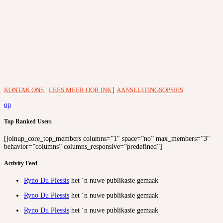
KONTAK ONS
|
LEES MEER OOR INK
|
AANSLUITINGSOPSIES
op
Top Ranked Users
[joinup_core_top_members columns=”1″ space=”no” max_members=”3″
behavior=”columns” columns_responsive=”predefined”]
Activity Feed
Ryno Du Plessis
het ‘n nuwe publikasie gemaak
Ryno Du Plessis
het ‘n nuwe publikasie gemaak
Ryno Du Plessis
het ‘n nuwe publikasie gemaak