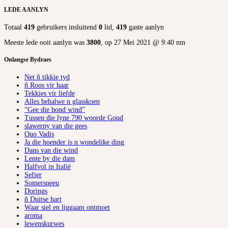
LEDE AANLYN
Totaal
419
gebruikers insluitend
0
lid,
419
gaste aanlyn
Meeste lede ooit aanlyn was
3800
, op 27 Mei 2021 @ 9:40 nm
Onlangse Bydraes
Net ñ tikkie tyd
ñ Roos vir haar
Tekkies vir liefde
Alles behalwe n glasskoen
“Gee die hond wind”
Tussen die lyne 790 woorde Goud
slawerny van die gees
Quo Vadis
Ja die hoender is n wondelike ding
Dans van die wind
Lente by die dam
Halfvol in Italië
Sefier
Somersneeu
Dorings
ñ Duitse hart
Waar siel en liggaam ontmoet
aroma
lewenskurwes