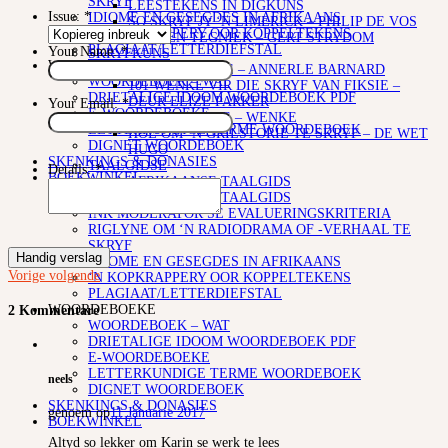
SKRYF
LEESTEKENS IN DIGKUNS
Issue:
*
IDIOME EN GESEGDES IN AFRIKAANS
SO SKRYF JY ‘N LIMERICK – PHILIP DE VOS
‘N KOPKRAPPERY OOR KOPPELTEKENS
STOF EN TEGNIEK – GERT STRYDOM
PLAGIAAT/LETTERDIEFSTAL
Your Name:
*
SKRYFKUNS
WOORDEBOEKE
4 SKRYFWENKE – ANNERLE BARNARD
WOORDEBOEK – WAT
101 WENKE VIR DIE SKRYF VAN FIKSIE –
DRIETALIGE IDOOM WOORDEBOEK PDF
DEUR ELIZE PARKER
Your Email:
*
E-WOORDEBOEKE
KORTVERHALE – WENKE
LETTERKUNDIGE TERME WOORDEBOEK
HOE OM ‘N GRILSTORIE TE SKRYF – DE WET
DIGNET WOORDEBOEK
HUGO
SKENKINGS & DONASIES
TAALGIDSE
Details:
*
BOEKWINKEL
AFRIKAANSE TAALGIDS
AFRIKAANSE TAALGIDS
INK MODERATOR SE EVALUERINGSKRITERIA
RIGLYNE OM ‘N RADIODRAMA OF -VERHAAL TE
SKRYF
Handig verslag
IDIOME EN GESEGDES IN AFRIKAANS
Vorige
volgende
‘N KOPKRAPPERY OOR KOPPELTEKENS
PLAGIAAT/LETTERDIEFSTAL
WOORDEBOEKE
2 Kommentare
WOORDEBOEK – WAT
DRIETALIGE IDOOM WOORDEBOEK PDF
E-WOORDEBOEKE
LETTERKUNDIGE TERME WOORDEBOEK
neels
DIGNET WOORDEBOEK
SKENKINGS & DONASIES
genoem op
11 Januarie 2017
BOEKWINKEL
Altyd so lekker om Karin se werk te lees