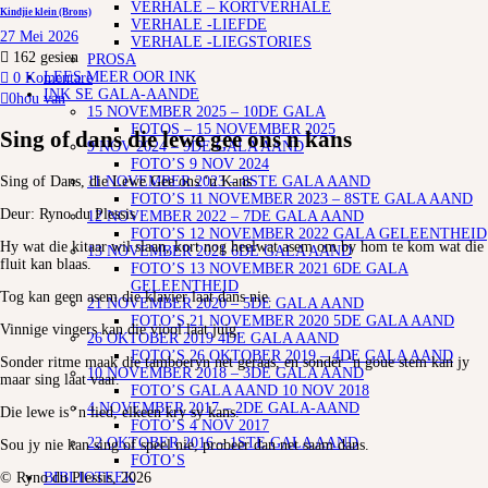
VERHALE – KORTVERHALE
Kindjie klein (Brons)
VERHALE -LIEFDE
27 Mei 2026
VERHALE -LIEGSTORIES
162
gesien
PROSA
LEES MEER OOR INK
0 Komentare
INK SE GALA-AANDE
0
hou van
15 NOVEMBER 2025 – 10DE GALA
FOTOS – 15 NOVEMBER 2025
Sing of dans die lewe gee ons n kans
9 NOV 2024 – 9DE GALA AAND
FOTO’S 9 NOV 2024
Sing of Dans, die Lewe Gee ons ‘n Kans
11 NOVEMBER 2023 – 8STE GALA AAND
FOTO’S 11 NOVEMBER 2023 – 8STE GALA AAND
Deur: Ryno du Plessis
12 NOVEMBER 2022 – 7DE GALA AAND
FOTO’S 12 NOVEMBER 2022 GALA GELEENTHEID
Hy wat die kitaar wil slaan, kort nog heelwat asem om by hom te kom wat die
13 NOVEMBER 2021 6DE GALA AAND
fluit kan blaas.
FOTO’S 13 NOVEMBER 2021 6DE GALA
GELEENTHEID
Tog kan geen asem die klavier laat dans nie.
21 NOVEMBER 2020 – 5DE GALA AAND
FOTO’S 21 NOVEMBER 2020 5DE GALA AAND
Vinnige vingers kan die viool laat juig.
26 OKTOBER 2019 4DE GALA AAND
FOTO’S 26 OKTOBER 2019 – 4DE GALA AAND
Sonder ritme maak die tamboeryn net geraas, en sonder ‘n goue stem kan jy
10 NOVEMBER 2018 – 3DE GALA AAND
maar sing laat vaar.
FOTO’S GALA AAND 10 NOV 2018
4 NOVEMBER 2017 – 2DE GALA-AAND
Die lewe is ‘n lied, elkeen kry sy kans.
FOTO’S 4 NOV 2017
22 OKTOBER 2016 – 1STE GALA AAND
Sou jy nie kan sing of speel nie, probeer dan net saam dans.
FOTO’S
© Ryno du Plessis, 2026
BIBLIOTEEK