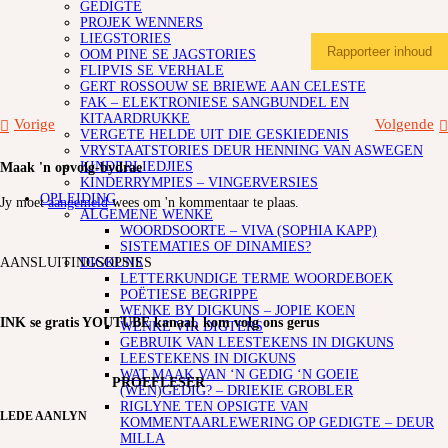
GEDIGTE
PROJEK WENNERS
LIEGSTORIES
Rapporteer inhoud
OOM PINE SE JAGSTORIES
FLIPVIS SE VERHALE
GERT ROSSOUW SE BRIEWE AAN CELESTE
FAK – ELEKTRONIESE SANGBUNDEL EN
KITAARDRUKKE
Vorige
Volgende
VERGETE HELDE UIT DIE GESKIEDENIS
VRYSTAATSTORIES DEUR HENNING VAN ASWEGEN
KINDERLIEDJIES
Maak 'n opvolg-bydrae
KINDERRYMPIES – VINGERVERSIES
OPLEIDING
Jy moet
aangemeld
wees om 'n kommentaar te plaas.
ALGEMENE WENKE
WOORDSOORTE – VIVA (SOPHIA KAPP)
SISTEMATIES OF DINAMIES?
AANSLUITINGSOPSIES
DIGKUNS
LETTERKUNDIGE TERME WOORDEBOEK
POËTIESE BEGRIPPE
WENKE BY DIGKUNS – JOPIE KOEN
INK se gratis YOUTUBE kanaal, kom volg ons gerus
WENKE VIR DIGTERS
GEBRUIK VAN LEESTEKENS IN DIGKUNS
LEESTEKENS IN DIGKUNS
WAT MAAK VAN ‘N GEDIG ‘N GOEIE
PROEFLESER
(WEN)GEDIG? – DRIEKIE GROBLER
RIGLYNE TEN OPSIGTE VAN
LEDE AANLYN
KOMMENTAARLEWERING OP GEDIGTE – DEUR
MILLA