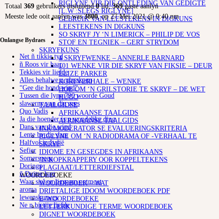
RIGLYNE VIR DIE ONTLEDING VAN GEDIGTE
Totaal
369
gebruikers insluitend
0
lid,
369
gaste aanlyn
[L.W :SLEGS RIGLYNE]
Meeste lede ooit aanlyn was
3800
, op 27 Mei 2021 @ 9:40 nm
GEBRUIK VAN LEESTEKENS IN DIGKUNS
LEESTEKENS IN DIGKUNS
SO SKRYF JY ‘N LIMERICK – PHILIP DE VOS
Onlangse Bydraes
STOF EN TEGNIEK – GERT STRYDOM
SKRYFKUNS
Net ñ tikkie tyd
4 SKRYFWENKE – ANNERLE BARNARD
ñ Roos vir haar
101 WENKE VIR DIE SKRYF VAN FIKSIE – DEUR
Tekkies vir liefde
ELIZE PARKER
Alles behalwe n glasskoen
KORTVERHALE – WENKE
“Gee die hond wind”
HOE OM ‘N GRILSTORIE TE SKRYF – DE WET
Tussen die lyne 790 woorde Goud
HUGO
slawerny van die gees
TAALGIDSE
Quo Vadis
AFRIKAANSE TAALGIDS
Ja die hoender is n wondelike ding
AFRIKAANSE TAALGIDS
Dans van die wind
INK MODERATOR SE EVALUERINGSKRITERIA
Lente by die dam
RIGLYNE OM ‘N RADIODRAMA OF -VERHAAL TE
Halfvol in Italië
SKRYF
Sefier
IDIOME EN GESEGDES IN AFRIKAANS
Somersneeu
‘N KOPKRAPPERY OOR KOPPELTEKENS
Dorings
PLAGIAAT/LETTERDIEFSTAL
ñ Duitse hart
WOORDEBOEKE
Waar siel en liggaam ontmoet
WOORDEBOEK – WAT
aroma
DRIETALIGE IDOOM WOORDEBOEK PDF
lewenskurwes
E-WOORDEBOEKE
Ne n bietjie liefde
LETTERKUNDIGE TERME WOORDEBOEK
DIGNET WOORDEBOEK