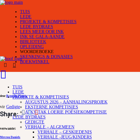
TUIS
LEDE
PROJEKTE & KOMPETISIES
LEDE BYDRAES
LEES MEER OOR INK
INK SE GALA-AANDE
BIBLIOTEEK
OPLEIDING
WOORDEBOEKE
SKENKINGS & DONASIES
BOEKWINKEL
TUIS
LEDE
deur
Ryno Du Plessis
PROJEKTE & KOMPETISIES
AUGUSTUS 2026 – AANHALINGSPROJEK
vir
Gedigte
EKSTERNE KOMPETISIES
Share:
ATKV-TAK LOERIE POËSIEKOMPETISIE
LEDE BYDRAES
GEDIGTE
VERHALE – ALGEMEEN
verwante:
VERHALE – GESKIEDENIS
VERHALE -JEUG/KINDERS
Mevrou Daniels