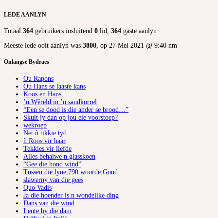
LEDE AANLYN
Totaal
364
gebruikers insluitend
0
lid,
364
gaste aanlyn
Meeste lede ooit aanlyn was
3800
, op 27 Mei 2021 @ 9:40 nm
Onlangse Bydraes
Ou Rapons
Ou Hans se laaste kans
Koos en Hans
’n Wêreld in ’n sandkorrel
“Een se dood is die ander se brood…”
Skuit jy dan op jou eie voorstoep?
wekroep
Net ñ tikkie tyd
ñ Roos vir haar
Tekkies vir liefde
Alles behalwe n glasskoen
“Gee die hond wind”
Tussen die lyne 790 woorde Goud
slawerny van die gees
Quo Vadis
Ja die hoender is n wondelike ding
Dans van die wind
Lente by die dam