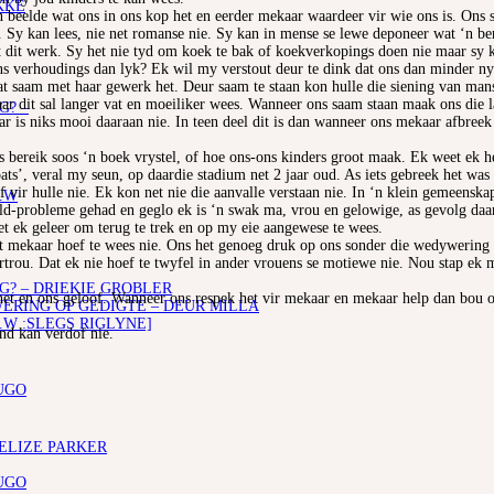
KKE
en beelde wat ons in ons kop het en eerder mekaar waardeer vir wie ons is. Ons
p. Sy kan lees, nie net romanse nie. Sy kan in mense se lewe deponeer wat ‘n b
 dit werk. Sy het nie tyd om koek te bak of koekverkopings doen nie maar sy ka
s verhoudings dan lyk? Ek wil my verstout deur te dink dat ons dan minder nyd
at saam met haar gewerk het. Deur saam te staan kon hulle die siening van mans v
r dit sal langer vat en moeiliker wees. Wanneer ons saam staan maak ons die la
G? –
aar is niks mooi daaraan nie. In teen deel dit is dan wanneer ons mekaar afbreek
s bereik soos ‘n boek vrystel, of hoe ons-ons kinders groot maak. Ek weet ek h
ats’, veral my seun, op daardie stadium net 2 jaar oud. As iets gebreek het was
f vir hulle nie. Ek kon net nie die aanvalle verstaan nie. In ‘n klein gemeenska
.W
ld-probleme gehad en geglo ek is ‘n swak ma, vrou en gelowige, as gevolg daar
et ek geleer om terug te trek en op my eie aangewese te wees.
 mekaar hoef te wees nie. Ons het genoeg druk op ons sonder die wedywering of 
trou. Dat ek nie hoef te twyfel in ander vrouens se motiewe nie. Nou stap ek
G? – DRIEKIE GROBLER
t en ons geloof. Wanneer ons respek het vir mekaar en mekaar help dan bou on
RING OP GEDIGTE – DEUR MILLA
.W :SLEGS RIGLYNE]
and kan verdof nie.
UGO
 ELIZE PARKER
UGO