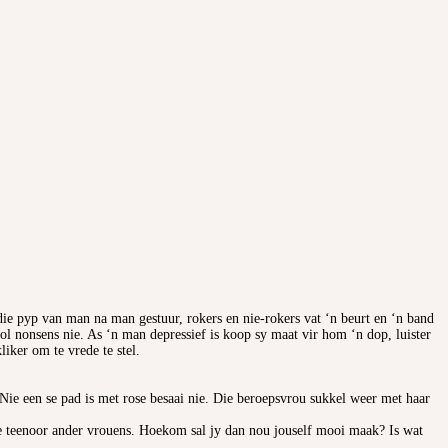
die pyp van man na man gestuur, rokers en nie-rokers vat ‘n beurt en ‘n band
l nonsens nie. As ‘n man depressief is koop sy maat vir hom ‘n dop, luister
liker om te vrede te stel.
. Nie een se pad is met rose besaai nie. Die beroepsvrou sukkel weer met haar
sie teenoor ander vrouens. Hoekom sal jy dan nou jouself mooi maak? Is wat