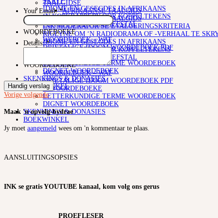
SKRYF
TAALGIDSE
IDIOME EN GESEGDES IN AFRIKAANS
AFRIKAANSE TAALGIDS
Your Email:
*
‘N KOPKRAPPERY OOR KOPPELTEKENS
AFRIKAANSE TAALGIDS
PLAGIAAT/LETTERDIEFSTAL
INK MODERATOR SE EVALUERINGSKRITERIA
WOORDEBOEKE
RIGLYNE OM ‘N RADIODRAMA OF -VERHAAL TE SKR
WOORDEBOEK – WAT
IDIOME EN GESEGDES IN AFRIKAANS
Details:
*
DRIETALIGE IDOOM WOORDEBOEK PDF
‘N KOPKRAPPERY OOR KOPPELTEKENS
E-WOORDEBOEKE
PLAGIAAT/LETTERDIEFSTAL
LETTERKUNDIGE TERME WOORDEBOEK
WOORDEBOEKE
DIGNET WOORDEBOEK
WOORDEBOEK – WAT
SKENKINGS & DONASIES
DRIETALIGE IDOOM WOORDEBOEK PDF
Handig verslag
BOEKWINKEL
E-WOORDEBOEKE
Vorige
volgende
LETTERKUNDIGE TERME WOORDEBOEK
DIGNET WOORDEBOEK
Maak 'n opvolg-bydrae
SKENKINGS & DONASIES
BOEKWINKEL
Jy moet
aangemeld
wees om 'n kommentaar te plaas.
AANSLUITINGSOPSIES
INK se gratis YOUTUBE kanaal, kom volg ons gerus
PROEFLESER