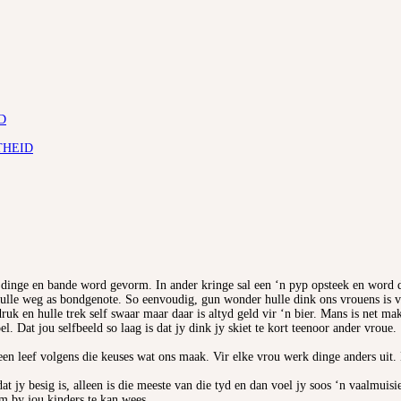
D
THEID
te dinge en bande word gevorm. In ander kringe sal een ‘n pyp opsteek en word 
ulle weg as bondgenote. So eenvoudig, gun wonder hulle dink ons vrouens is vo
uk en hulle trek self swaar maar daar is altyd geld vir ‘n bier. Mans is net mak
. Dat jou selfbeeld so laag is dat jy dink jy skiet te kort teenoor ander vroue.
lkeen leef volgens die keuses wat ons maak. Vir elke vrou werk dinge anders uit
at jy besig is, alleen is die meeste van die tyd en dan voel jy soos ‘n vaalmui
m by jou kinders te kan wees.