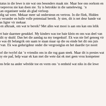
 status in die lewe is nie wat ons besonders maak nie. Maar hoe ons oorkom en
eroepsvrou nie kan doen nie. Sy is betrokke in die samelewing. ‘n
n organiseer sodat als glad verloop.
ig sal wees. Mekaar meer sal ondersteun en vertrou. In die fliek, Hidden
erander en hulle volle potensiaal bereik. Jy sien, dit is net deur hande vat
s ligter vir mekaar.
 en afkraak, om wat te bereik? Met alles wat mooi is aan ons kan ons lelik
et baie daarmee gesukkel. My kinders was toe baie klein en ons was deel van
 dit sy skuld. Dan het die aandag na my toegeskuif. Ek was nie lief genoeg vir
p was dit belangrik om saam te staan maar op die ou einde het dit ons juis
van. Ek was gedurigdeur onder die vergrootglas en het daardie tye nooit
die twyfel dat ‘n vriendin ons in die rug gaan steek. Maar dit is presies wat
 my eie pad, help waar ek kan met die wete dat ek met geen vrou kompeteer
s brûe na ander wêrelde toe en vorm ons ‘n eenheid wat niks in die lewe