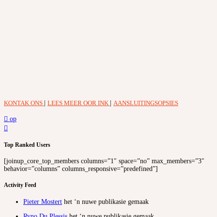
KONTAK ONS
|
LEES MEER OOR INK
|
AANSLUITINGSOPSIES
op
Top Ranked Users
[joinup_core_top_members columns=”1″ space=”no” max_members=”3″
behavior=”columns” columns_responsive=”predefined”]
Activity Feed
Pieter Mostert
het ‘n nuwe publikasie gemaak
Ryno Du Plessis
het ‘n nuwe publikasie gemaak