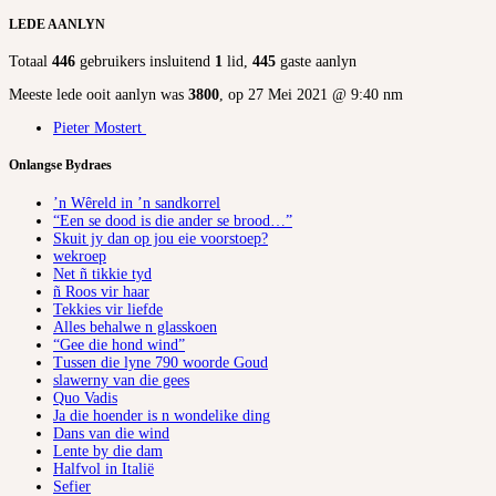
LEDE AANLYN
Totaal
446
gebruikers insluitend
1
lid,
445
gaste aanlyn
Meeste lede ooit aanlyn was
3800
, op 27 Mei 2021 @ 9:40 nm
Pieter Mostert
Onlangse Bydraes
’n Wêreld in ’n sandkorrel
“Een se dood is die ander se brood…”
Skuit jy dan op jou eie voorstoep?
wekroep
Net ñ tikkie tyd
ñ Roos vir haar
Tekkies vir liefde
Alles behalwe n glasskoen
“Gee die hond wind”
Tussen die lyne 790 woorde Goud
slawerny van die gees
Quo Vadis
Ja die hoender is n wondelike ding
Dans van die wind
Lente by die dam
Halfvol in Italië
Sefier