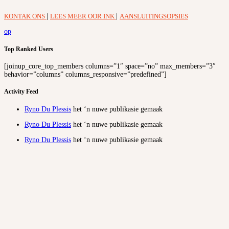
KONTAK ONS
|
LEES MEER OOR INK
|
AANSLUITINGSOPSIES
op
Top Ranked Users
[joinup_core_top_members columns=”1″ space=”no” max_members=”3″
behavior=”columns” columns_responsive=”predefined”]
Activity Feed
Ryno Du Plessis
het ‘n nuwe publikasie gemaak
Ryno Du Plessis
het ‘n nuwe publikasie gemaak
Ryno Du Plessis
het ‘n nuwe publikasie gemaak