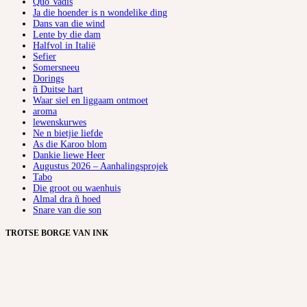
Quo Vadis
Ja die hoender is n wondelike ding
Dans van die wind
Lente by die dam
Halfvol in Italië
Sefier
Somersneeu
Dorings
ñ Duitse hart
Waar siel en liggaam ontmoet
aroma
lewenskurwes
Ne n bietjie liefde
As die Karoo blom
Dankie liewe Heer
Augustus 2026 – Aanhalingsprojek
Tabo
Die groot ou waenhuis
Almal dra ñ hoed
Snare van die son
TROTSE BORGE VAN INK