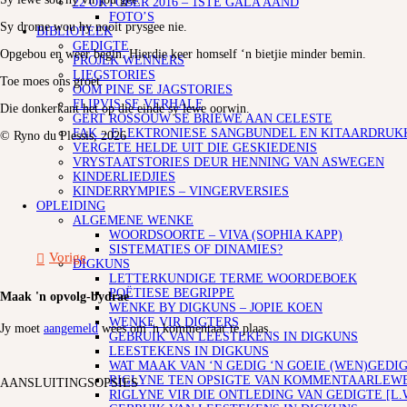
22 OKTOBER 2016 – 1STE GALA AAND
FOTO’S
Sy drome wou hy nooit prysgee nie.
BIBLIOTEEK
GEDIGTE
Opgebou en weer begin. Hierdie keer homself ‘n bietjie minder bemin.
PROJEK WENNERS
LIEGSTORIES
Toe moes ons groet.
OOM PINE SE JAGSTORIES
FLIPVIS SE VERHALE
Die donkerkant het op die einde sy lewe oorwin.
GERT ROSSOUW SE BRIEWE AAN CELESTE
FAK – ELEKTRONIESE SANGBUNDEL EN KITAARDRUK
© Ryno du Plessis, 2026
VERGETE HELDE UIT DIE GESKIEDENIS
VRYSTAATSTORIES DEUR HENNING VAN ASWEGEN
KINDERLIEDJIES
KINDERRYMPIES – VINGERVERSIES
OPLEIDING
ALGEMENE WENKE
WOORDSOORTE – VIVA (SOPHIA KAPP)
SISTEMATIES OF DINAMIES?
Vorige
DIGKUNS
LETTERKUNDIGE TERME WOORDEBOEK
POËTIESE BEGRIPPE
Maak 'n opvolg-bydrae
WENKE BY DIGKUNS – JOPIE KOEN
WENKE VIR DIGTERS
Jy moet
aangemeld
wees om 'n kommentaar te plaas.
GEBRUIK VAN LEESTEKENS IN DIGKUNS
LEESTEKENS IN DIGKUNS
WAT MAAK VAN ‘N GEDIG ‘N GOEIE (WEN)GEDIG
RIGLYNE TEN OPSIGTE VAN KOMMENTAARLEWER
AANSLUITINGSOPSIES
RIGLYNE VIR DIE ONTLEDING VAN GEDIGTE [L.