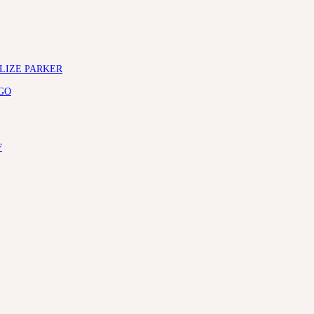
ELIZE PARKER
GO
F