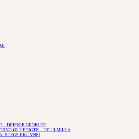
KE
? – DRIEKIE GROBLER
ING OP GEDIGTE – DEUR MILLA
W :SLEGS RIGLYNE]