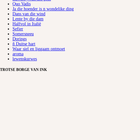
Quo Vadis
Ja die hoender is n wondelike ding
Dans van die wind
Lente by die dam
Halfvol in Italië
Sefier
Somersneeu
Dorings
ñ Duitse hart
Waar siel en liggaam ontmoet
aroma
lewenskurwes
TROTSE BORGE VAN INK