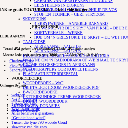
GEBRUIK VAN LEESTEKENS IN DIGKUNS
LEESTEKENS IN DIGKUNS
INK se gratis YOUTUBE kanaal, kom volg ons gerus
SO SKRYF JY ‘N LIMERICK – PHILIP DE VOS
STOF EN TEGNIEK – GERT STRYDOM
SKRYFKUNS
4 SKRYFWENKE – ANNERLE BARNARD
PROEFLESER
101 WENKE VIR DIE SKRYF VAN FIKSIE – DEUR 
KORTVERHALE – WENKE
LEDE AANLYN
HOE OM ‘N GRILSTORIE TE SKRYF – DE WET HU
TAALGIDSE
AFRIKAANSE TAALGIDS
Totaal
454
gebruikers insluitend
3
lede,
451
gaste aanlyn
AFRIKAANSE TAALGIDS
Meeste lede ooit aanlyn was
3800
, op 27 Mei 2021 @ 9:40 nm
INK MODERATOR SE EVALUERINGSKRITERIA
RIGLYNE OM ‘N RADIODRAMA OF -VERHAAL TE SKRY
Charlene Brits
IDIOME EN GESEGDES IN AFRIKAANS
Pieter Mostert
‘N KOPKRAPPERY OOR KOPPELTEKENS
Sandraverwey
PLAGIAAT/LETTERDIEFSTAL
WOORDEBOEKE
WOORDEBOEK – WAT
Onlangse Bydraes
DRIETALIGE IDOOM WOORDEBOEK PDF
E-WOORDEBOEKE
wekroep
LETTERKUNDIGE TERME WOORDEBOEK
Net ñ tikkie tyd
DIGNET WOORDEBOEK
ñ Roos vir haar
SKENKINGS & DONASIES
Tekkies vir liefde
BOEKWINKEL
Alles behalwe n glasskoen
“Gee die hond wind”
Tussen die lyne 790 woorde Goud
slawerny van die gees