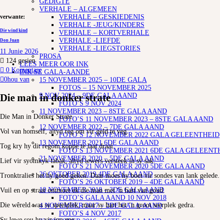
GEDIGTE
VERHALE – ALGEMEEN
VERHALE – GESKIEDENIS
verwante:
VERHALE -JEUG/KINDERS
Die wind kind
VERHALE – KORTVERHALE
VERHALE -LIEFDE
Don Juan
VERHALE -LIEGSTORIES
11 Junie 2026
PROSA
124
gesien
LEES MEER OOR INK
0 Komentare
INK SE GALA-AANDE
0
hou van
15 NOVEMBER 2025 – 10DE GALA
FOTOS – 15 NOVEMBER 2025
9 NOV 2024 – 9DE GALA AAND
Die man in donker strate
FOTO’S 9 NOV 2024
11 NOVEMBER 2023 – 8STE GALA AAND
Die Man in Donker Strate
FOTO’S 11 NOVEMBER 2023 – 8STE GALA AAND
12 NOVEMBER 2022 – 7DE GALA AAND
Vol van homself, altyd reg om vir geld te veg.
FOTO’S 12 NOVEMBER 2022 GALA GELEENTHEID
13 NOVEMBER 2021 6DE GALA AAND
Tog kry hy dit regom koppe te laat draai.
FOTO’S 13 NOVEMBER 2021 6DE GALA GELEENT
21 NOVEMBER 2020 – 5DE GALA AAND
Lief vir syomkyk tabak, altyd iewers versteek in sy sak.
FOTO’S 21 NOVEMBER 2020 5DE GALA AAND
26 OKTOBER 2019 4DE GALA AAND
Tronktralies het hy goed geken. Daar moes hy boet vir sondes van lank gelede.
FOTO’S 26 OKTOBER 2019 – 4DE GALA AAND
10 NOVEMBER 2018 – 3DE GALA AAND
Vuil en op straat ontmoet ek die man met ‘n hart van goud.
FOTO’S GALA AAND 10 NOV 2018
Die wêreld was sy speelplek, maar sy hart het ‘n groot seerplek gedra.
4 NOVEMBER 2017 – 2DE GALA-AAND
FOTO’S 4 NOV 2017
Sy lewe sou hy vir jou gee.