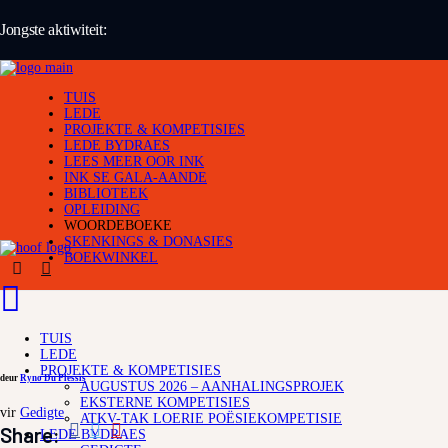
Jongste aktiwiteit:
TUIS
LEDE
PROJEKTE & KOMPETISIES
LEDE BYDRAES
LEES MEER OOR INK
INK SE GALA-AANDE
BIBLIOTEEK
OPLEIDING
WOORDEBOEKE
SKENKINGS & DONASIES
BOEKWINKEL
TUIS
LEDE
PROJEKTE & KOMPETISIES
deur
Ryno Du Plessis
AUGUSTUS 2026 – AANHALINGSPROJEK
EKSTERNE KOMPETISIES
vir
Gedigte
ATKV-TAK LOERIE POËSIEKOMPETISIE
Share:
LEDE BYDRAES