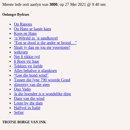
Meeste lede ooit aanlyn was
3800
, op 27 Mei 2021 @ 9:40 nm
Onlangse Bydraes
Ou Rapons
Ou Hans se laaste kans
Koos en Hans
’n Wêreld in ’n sandkorrel
“Een se dood is die ander se brood…”
Skuit jy dan op jou eie voorstoep?
wekroep
Net ñ tikkie tyd
ñ Roos vir haar
Tekkies vir liefde
Alles behalwe n glasskoen
“Gee die hond wind”
Tussen die lyne 790 woorde Goud
slawerny van die gees
Quo Vadis
Ja die hoender is n wondelike ding
Dans van die wind
Lente by die dam
Halfvol in Italië
Sefier
TROTSE BORGE VAN INK