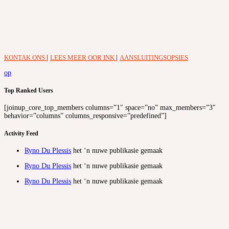
KONTAK ONS
|
LEES MEER OOR INK
|
AANSLUITINGSOPSIES
op
Top Ranked Users
[joinup_core_top_members columns=”1″ space=”no” max_members=”3″
behavior=”columns” columns_responsive=”predefined”]
Activity Feed
Ryno Du Plessis
het ‘n nuwe publikasie gemaak
Ryno Du Plessis
het ‘n nuwe publikasie gemaak
Ryno Du Plessis
het ‘n nuwe publikasie gemaak