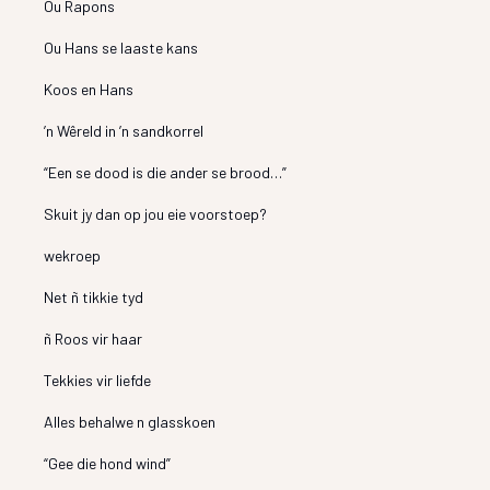
Ou Rapons
Ou Hans se laaste kans
Koos en Hans
’n Wêreld in ’n sandkorrel
“Een se dood is die ander se brood…”
Skuit jy dan op jou eie voorstoep?
wekroep
Net ñ tikkie tyd
ñ Roos vir haar
Tekkies vir liefde
Alles behalwe n glasskoen
“Gee die hond wind”