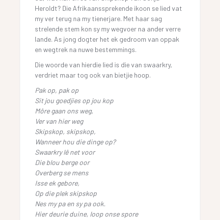
Heroldt? Die Afrikaanssprekende ikoon se lied vat
my ver terug na my tienerjare. Met haar sag
strelende stem kon sy my wegvoer na ander verre
lande. As jong dogter het ek gedroom van oppak
en wegtrek na nuwe bestemmings.
Die woorde van hierdie lied is die van swaarkry,
verdriet maar tog ook van bietjie hoop.
Pak op, pak op
Sit jou goedjies op jou kop
Môre gaan ons weg,
Ver van hier weg
Skipskop, skipskop,
Wanneer hou die dinge op?
Swaarkry lê net voor
Die blou berge oor
Overberg se mens
Isse ek gebore,
Op die plek skipskop
Nes my pa en sy pa ook.
Hier deurie duine, loop onse spore