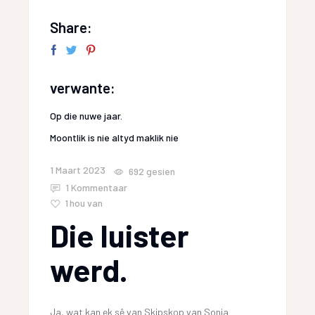
Share:
verwante:
Op die nuwe jaar.
Moontlik is nie altyd maklik nie
1 Maart 2023
692
gesien
1 Kommentaar
1
hou van
Die luister
werd.
Ja, wat kan ek sê van Skipskop van Sonja