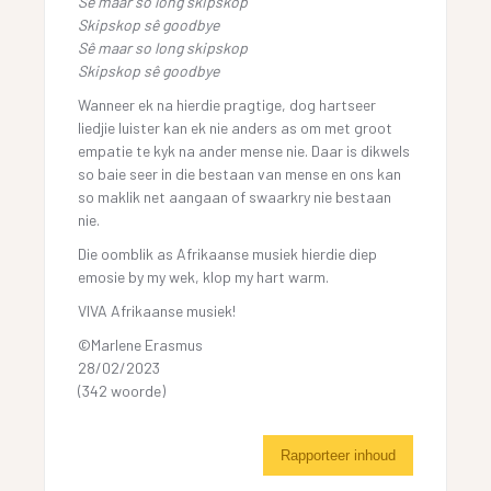
Sê maar so long skipskop
Skipskop sê goodbye
Sê maar so long skipskop
Skipskop sê goodbye
Wanneer ek na hierdie pragtige, dog hartseer
liedjie luister kan ek nie anders as om met groot
empatie te kyk na ander mense nie. Daar is dikwels
so baie seer in die bestaan van mense en ons kan
so maklik net aangaan of swaarkry nie bestaan
nie.
Die oomblik as Afrikaanse musiek hierdie diep
emosie by my wek, klop my hart warm.
VIVA Afrikaanse musiek!
©Marlene Erasmus
28/02/2023
(342 woorde)
Rapporteer inhoud