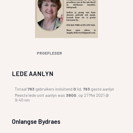
PROEFLESER
LEDE AANLYN
Totaal
763
gebruikers insluitend
0
lid,
763
gaste aanlyn
Meeste lede ooit aanlyn was
3800
, op 27 Mei 2021 @
9:40 nm
Onlangse Bydraes