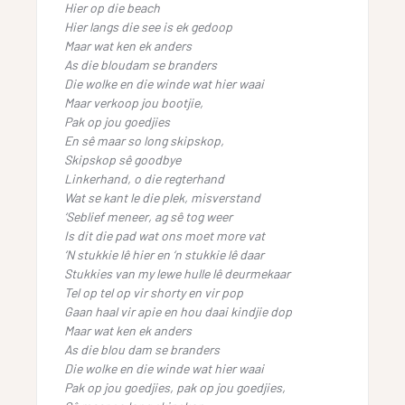
Hier op die beach
Hier langs die see is ek gedoop
Maar wat ken ek anders
As die bloudam se branders
Die wolke en die winde wat hier waai
Maar verkoop jou bootjie,
Pak op jou goedjies
En sê maar so long skipskop,
Skipskop sê goodbye
Linkerhand, o die regterhand
Wat se kant le die plek, misverstand
‘Seblief meneer, ag sê tog weer
Is dit die pad wat ons moet more vat
‘N stukkie lê hier en ‘n stukkie lê daar
Stukkies van my lewe hulle lê deurmekaar
Tel op tel op vir shorty en vir pop
Gaan haal vir apie en hou daai kindjie dop
Maar wat ken ek anders
As die blou dam se branders
Die wolke en die winde wat hier waai
Pak op jou goedjies, pak op jou goedjies,