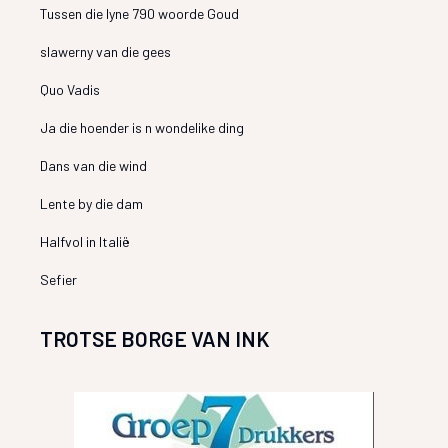
Tussen die lyne 790 woorde Goud
slawerny van die gees
Quo Vadis
Ja die hoender is n wondelike ding
Dans van die wind
Lente by die dam
Halfvol in Italië
Sefier
TROTSE BORGE VAN INK