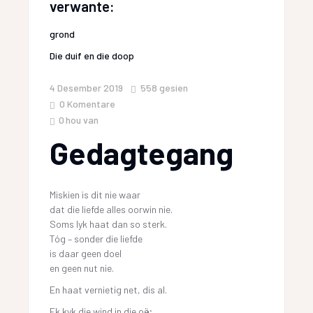
verwante:
grond
Die duif en die doop
4 Desember 2019
558
gesien
0 Komentare
0
hou van
Gedagtegang
Miskien is dit nie waar
dat die liefde alles oorwin nie.
Soms lyk haat dan so sterk.
Tóg – sonder die liefde
is daar geen doel
en geen nut nie.
En haat vernietig net, dis al.
Ek kyk die wind in die oë;