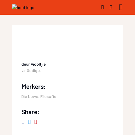
deur
Viooltjie
vir
Gedigte
Merkers:
Die Lewe
,
Filosofie
Share: