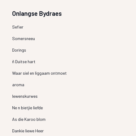
Onlangse Bydraes
Sefier
Somersneeu
Dorings
ñ Duitse hart
Waar siel en liggaam ontmoet
aroma
lewenskurwes
Ne n bietjie liefde
As die Karoo blom
Dankie liewe Heer