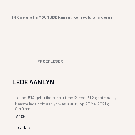
INK se gratis YOUTUBE kanaal, kom volg ons gerus
PROEFLESER
LEDE AANLYN
Totaal
514
gebruikers insluitend
2
lede,
512
gaste aanlyn
Meeste lede ooit aanlyn was
3800
, op 27 Mei 2021 @
9:40 nm
Anze
Tearlach