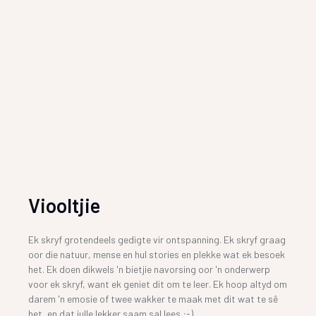
Viooltjie
Ek skryf grotendeels gedigte vir ontspanning. Ek skryf graag
oor die natuur, mense en hul stories en plekke wat ek besoek
het. Ek doen dikwels 'n bietjie navorsing oor 'n onderwerp
voor ek skryf, want ek geniet dit om te leer. Ek hoop altyd om
darem 'n emosie of twee wakker te maak met dit wat te sê
het, en dat julle lekker saam sal lees :-)