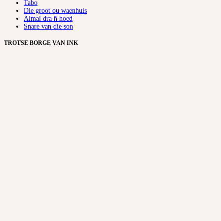
Tabo
Die groot ou waenhuis
Almal dra ñ hoed
Snare van die son
TROTSE BORGE VAN INK