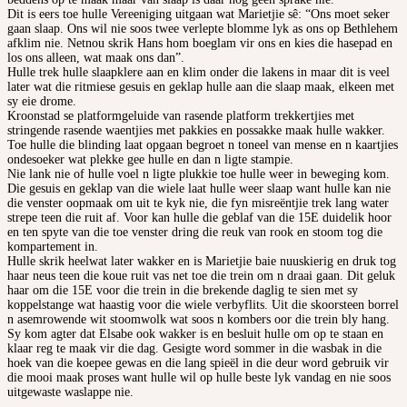
Dit is eers toe hulle Vereeniging uitgaan wat Marietjie sê: “Ons moet seker
gaan slaap. Ons wil nie soos twee verlepte blomme lyk as ons op Bethlehem
afklim nie. Netnou skrik Hans hom boeglam vir ons en kies die hasepad en
los ons alleen, wat maak ons dan”.
Hulle trek hulle slaapklere aan en klim onder die lakens in maar dit is veel
later wat die ritmiese gesuis en geklap hulle aan die slaap maak, elkeen met
sy eie drome.
Kroonstad se platformgeluide van rasende platform trekkertjies met
stringende rasende waentjies met pakkies en possakke maak hulle wakker.
Toe hulle die blinding laat opgaan begroet n toneel van mense en n kaartjies
ondesoeker wat plekke gee hulle en dan n ligte stampie.
Nie lank nie of hulle voel n ligte plukkie toe hulle weer in beweging kom.
Die gesuis en geklap van die wiele laat hulle weer slaap want hulle kan nie
die venster oopmaak om uit te kyk nie, die fyn misreëntjie trek lang water
strepe teen die ruit af. Voor kan hulle die geblaf van die 15E duidelik hoor
en ten spyte van die toe venster dring die reuk van rook en stoom tog die
kompartement in.
Hulle skrik heelwat later wakker en is Marietjie baie nuuskierig en druk tog
haar neus teen die koue ruit vas net toe die trein om n draai gaan. Dit geluk
haar om die 15E voor die trein in die brekende daglig te sien met sy
koppelstange wat haastig voor die wiele verbyflits. Uit die skoorsteen borrel
n asemrowende wit stoomwolk wat soos n kombers oor die trein bly hang.
Sy kom agter dat Elsabe ook wakker is en besluit hulle om op te staan en
klaar reg te maak vir die dag. Gesigte word sommer in die wasbak in die
hoek van die koepee gewas en die lang spieël in die deur word gebruik vir
die mooi maak proses want hulle wil op hulle beste lyk vandag en nie soos
uitgewaste waslappe nie.