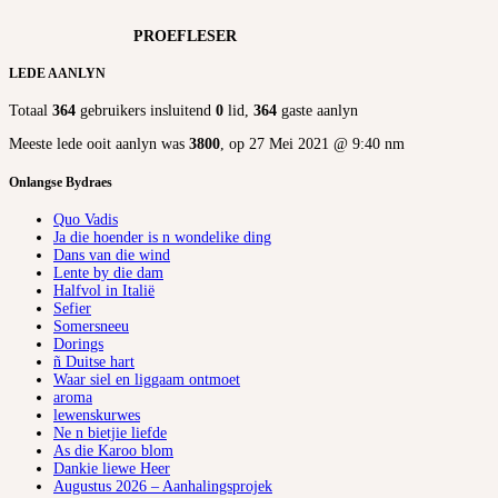
PROEFLESER
LEDE AANLYN
Totaal
364
gebruikers insluitend
0
lid,
364
gaste aanlyn
Meeste lede ooit aanlyn was
3800
, op 27 Mei 2021 @ 9:40 nm
Onlangse Bydraes
Quo Vadis
Ja die hoender is n wondelike ding
Dans van die wind
Lente by die dam
Halfvol in Italië
Sefier
Somersneeu
Dorings
ñ Duitse hart
Waar siel en liggaam ontmoet
aroma
lewenskurwes
Ne n bietjie liefde
As die Karoo blom
Dankie liewe Heer
Augustus 2026 – Aanhalingsprojek