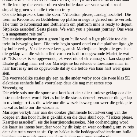
Hulle leun by die venster uit en sien hulle daar ver voor word n rooi
sinjaallig groen vir hulle trein om te ry.
Oor die luisprekers kom die stem: “Attention please, aandag asseblief. Die
trein na Kroonstad en Bethlehem op platform nege is gereed om te vertrek.
The train to Kroonstad and Bethlehem om platform nine is ready to depart.
Sitplekke asseblief, Seats please. We wish you a pleasant journey. Ons wens
u n aangename reis toe”.
Die stasieinspekteur gee n groen lig en hulle voel n ligte plukkie toe die
trein in beweging kom. Die trein begin spoed optel en die platformligte gly
by hulle verby. Vir die eerste keer gaan sit Marietjie en begin die gesuis en
die geklap van die wiele n lied vorm en is dit n opgewonde Marietjie wat
sê: “Elsabe ek is so opgewonde, ek weet nie of ek vannag sal kan slaap nie”.
Elsabe glimlag maar net oor Marietjie se borrelende entoesiasme maar in
haar hart is sy net so opgewonde dat sy die liefde van haar hart weer gaan
sien.
Die voorstedelike stasies gly een na die ander verby soos die twee klas 5E
elektriese eenhede hulle voortsleep deur die nag met eerste stop
Vereeniging.
Die wiele suis oor die spore wat kort kort deur die ritmiese geklap oor die
laste onderbreek word. Net as hulle die stasies deurseil verander die geklap
in n vinnige rrrt as die wiele oor die wissels beweeg om weer die geklap te
hervat as hulle oor die wissels is.
Marietjie verkyk haar aan die donker glimmende houtafwerking van die
koepee en dan hoor hulle n gekliklik en die deur skuif oop. “Tickets please,
Kaartjies asseblief”, eis die kaartjiesondersoeker. Met oorhandiging word
die kaartjies intens bestudeer voor hy dit knip en weer oorhandig om sy reis
deur die trein voort te sit. Op sy hakke is die beddegoedbediende om hulle
beddens op te maak maar van slaap is daar nog geen sprake nie.