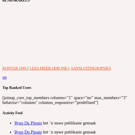
BLADSKAKELS
KONTAK ONS
|
LEES MEER OOR INK
|
AANSLUITINGSOPSIES
op
Top Ranked Users
[joinup_core_top_members columns=”1″ space=”no” max_members=”3″
behavior=”columns” columns_responsive=”predefined”]
Activity Feed
Ryno Du Plessis
het ‘n nuwe publikasie gemaak
Ryno Du Plessis
het ‘n nuwe publikasie gemaak