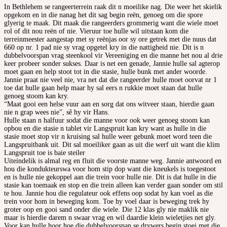
In Bethlehem se rangeerterrein raak dit n moeilike nag. Die weer het skielik
opgekom en in die nanag het dit sag begin reën, genoeg om die spore
glyerig te maak. Dit maak die rangeerders grommerig want die wiele moet
rol of dit nou reën of nie. Vieruur toe hulle wil uitstaan kom die
terreinmeester aangestap met sy reënjas oor sy ore getrek met die nuus dat
660 op nr. 1 pad nie sy vrag opgetel kry in die nattigheid nie. Dit is n
dubbelvoorspan vrag steenkool vir Vereeniging en die manne het nou al drie
keer probeer sonder sukses. Daar is net een genade, Jannie hulle sal agterop
moet gaan en help stoot tot in die stasie, hulle bunk met ander woorde.
Jannie praat nie veel nie, vra net dat die rangeerder hulle moet oorvat nr 1
toe dat hulle gaan help maar hy sal eers n rukkie moet staan dat hulle
genoeg stoom kan kry.
“Maat gooi een helse vuur aan en sorg dat ons witveer staan, hierdie gaan
nie n grap wees nie”, sê hy vir Hans.
Hulle staan n halfuur sodat die manne voor ook weer genoeg stoom kan
opbou en die stasie n tablet vir Langspruit kan kry want as hulle in die
stasie moet stop vir n kruising sal hulle weer gebunk moet word teen die
Langspruitbank uit. Dit sal moeiliker gaan as uit die werf uit want die klim
Langspruit toe is baie steiler
Uiteindelik is almal reg en fluit die voorste manne weg. Jannie antwoord en
hou die kondukteurswa voor hom stip dop want die kneukels is toegestoot
en is hulle nie gekoppel aan die trein voor hulle nie. Dit is dat hulle in die
stasie kan toemaak en stop en die trein alleen kan verder gaan sonder om stil
te hou. Jannie hou die regulateur ook effens oop sodat hy kan voel as die
trein voor hom in beweging kom. Toe hy voel daar is beweging trek hy
groter oop en gooi sand onder die wiele. Die 12 klas gly nie maklik nie
maar is hierdie darem n swaar vrag en wil daardie klein wieletjies net gly.
Voor kan hulle hoor hoe die dubbelvoorspan se drywers begin stoei met die