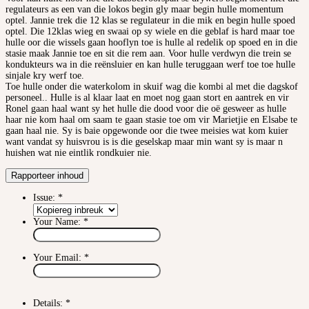
regulateurs as een van die lokos begin gly maar begin hulle momentum
optel. Jannie trek die 12 klas se regulateur in die mik en begin hulle spoed
optel. Die 12klas wieg en swaai op sy wiele en die geblaf is hard maar toe
hulle oor die wissels gaan hooflyn toe is hulle al redelik op spoed en in die
stasie maak Jannie toe en sit die rem aan. Voor hulle verdwyn die trein se
kondukteurs wa in die reënsluier en kan hulle teruggaan werf toe toe hulle
sinjale kry werf toe.
Toe hulle onder die waterkolom in skuif wag die kombi al met die dagskof
personeel.. Hulle is al klaar laat en moet nog gaan stort en aantrek en vir
Ronel gaan haal want sy het hulle die dood voor die oë gesweer as hulle
haar nie kom haal om saam te gaan stasie toe om vir Marietjie en Elsabe te
gaan haal nie. Sy is baie opgewonde oor die twee meisies wat kom kuier
want vandat sy huisvrou is is die geselskap maar min want sy is maar n
huishen wat nie eintlik rondkuier nie.
Rapporteer inhoud
Issue:
*
Your Name:
*
Your Email:
*
Details:
*