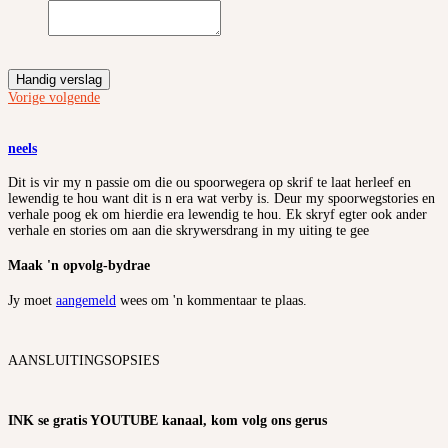
Handig verslag
Vorige
volgende
neels
Dit is vir my n passie om die ou spoorwegera op skrif te laat herleef en
lewendig te hou want dit is n era wat verby is. Deur my spoorwegstories en
verhale poog ek om hierdie era lewendig te hou. Ek skryf egter ook ander
verhale en stories om aan die skrywersdrang in my uiting te gee
Maak 'n opvolg-bydrae
Jy moet
aangemeld
wees om 'n kommentaar te plaas.
AANSLUITINGSOPSIES
INK se gratis YOUTUBE kanaal, kom volg ons gerus