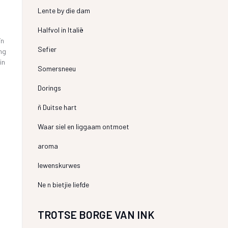
Lente by die dam
Halfvol in Italië
’n
Sefier
ng
in
Somersneeu
Dorings
ñ Duitse hart
t
Waar siel en liggaam ontmoet
aroma
lewenskurwes
Ne n bietjie liefde
TROTSE BORGE VAN INK