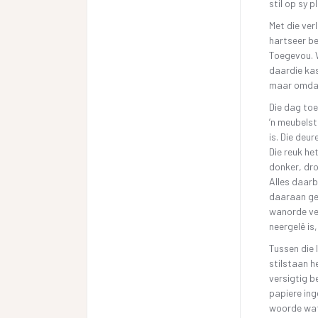
stil op sy 
Met die ver
hartseer be
Toegevou. W
daardie kas
maar omdat 
Die dag toe
’n meubelst
is. Die deu
Die reuk he
donker, dro
Alles daarb
daaraan ger
wanorde ver
neergelê is,
Tussen die 
stilstaan h
versigtig b
papiere ing
woorde wat 