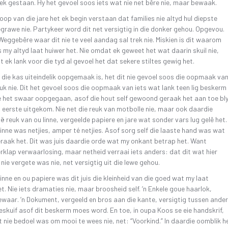
plek gestaan. Hy het gevoel soos iets wat nie net bêre nie, maar bewaak.
loop van die jare het ek begin verstaan dat families nie altyd hul diepste
grawe nie. Partykeer word dit net versigtig in die donker gehou. Opgevou.
eggebêre waar dit nie te veel aandag sal trek nie. Miskien is dit waarom
 my altyd laat huiwer het. Nie omdat ek geweet het wat daarin skuil nie,
ek lank voor die tyd al gevoel het dat sekere stiltes gewig het.
 die kas uiteindelik oopgemaak is, het dit nie gevoel soos die oopmaak va
uk nie. Dit het gevoel soos die oopmaak van iets wat lank teen lig beskerm
re het swaar oopgegaan, asof die hout self gewoond geraak het aan toe bly
t eerste uitgekom. Nie net die reuk van motbolle nie, maar ook daardie
ë reuk van ou linne, vergeelde papiere en jare wat sonder vars lug gelê het.
inne was netjies, amper té netjies. Asof sorg self die laaste hand was wat
aak het. Dit was juis daardie orde wat my onkant betrap het. Want
klap verwaarlosing, maar netheid verraai iets anders: dat dit wat hier
 nie vergete was nie, net versigtig uit die lewe gehou.
linne en ou papiere was dit juis die kleinheid van die goed wat my laat
et. Nie iets dramaties nie, maar broosheid self. ’n Enkele goue haarlok,
ewaar. ’n Dokument, vergeeld en bros aan die kante, versigtig tussen ander
eskuif asof dit beskerm moes word. En toe, in oupa Koos se eie handskrif,
nie bedoel was om mooi te wees nie, net: “Voorkind.” In daardie oomblik h