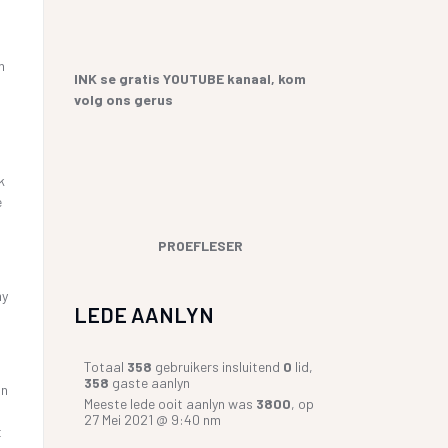
YF
 SANGBUNDEL EN
ME EN GESEGDES IN AFRIKAANS
n
E GESKIEDENIS
KOPKRAPPERY OOR KOPPELTEKENS
INK se gratis YOUTUBE kanaal, kom
volg ons gerus
UR HENNING VAN
GIAAT/LETTERDIEFSTAL
k
GERVERSIES
e
PROEFLESER
my
LEDE AANLYN
Totaal
358
gebruikers insluitend
0
lid,
358
gaste aanlyn
an
Meeste lede ooit aanlyn was
3800
, op
27 Mei 2021 @ 9:40 nm
t