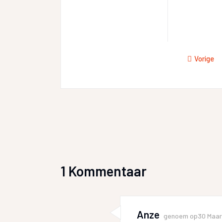
Vorige
1 Kommentaar
Anze
genoem op
30 Maar