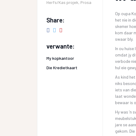
Herfs/Kas projek
,
Prosa
Op oupa Ko
Share:
het nie in 
skemer hoek
kom daar met
swaar bly.
verwante:
In ou huise
omdat jy di
My kopkantoor
verbode nie
Die Kredietkaart
hul eie gew
As kind he
niks besond
iets van di
laat wonder
bewaar is 
Hy was ’n s
meubelstuk 
jare se aan
gekom. Die 