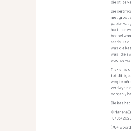
die stilte v
Die sertifi
met groot 
papier vasg
hartseer w
bedoel was,
reeds uit d
was die kas
was: die sw
woorde was
Miskien is 
tot dit lig
weg te bêre
verdwyn nie
oorgebly he
Die kas het
©MarleneE
18/03/202
(784 woord