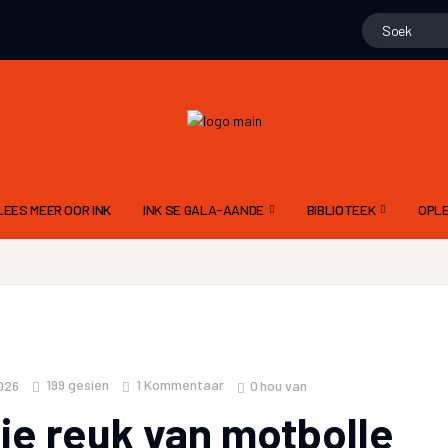
LEES MEER OOR INK
INK SE GALA-AANDE
BIBLIOTEEK
OPLE
15 NOVEMBER 2025 – 10DE GALA
GEDIGTE
ALG
N
9 NOV 2024 – 9DE GALA AAND
PROJEK WENNERS
DIG
11 NOVEMBER 2023 – 8STE GALA AAND
LIEGSTORIES
SKR
12 NOVEMBER 2022 – 7DE GALA AAND
OOM PINE SE JAGSTOR
TAA
199
gesien
1 Kommentaar
0
hou van
026
13 NOVEMBER 2021 6DE GALA AAND
FLIPVIS SE VERHALE
INK
die reuk van motbolle
21 NOVEMBER 2020 – 5DE GALA AAND
GERT ROSSOUW SE BR
RIGL