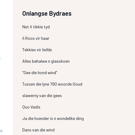
Onlangse Bydraes
Net ñ tikkie tyd
ñ Roos vir haar
n
Tekkies vir liefde
.
Alles behalwe n glasskoen
“Gee die hond wind”
Tussen die lyne 790 woorde Goud
slawerny van die gees
Quo Vadis
Ja die hoender is n wondelike ding
Dans van die wind
et