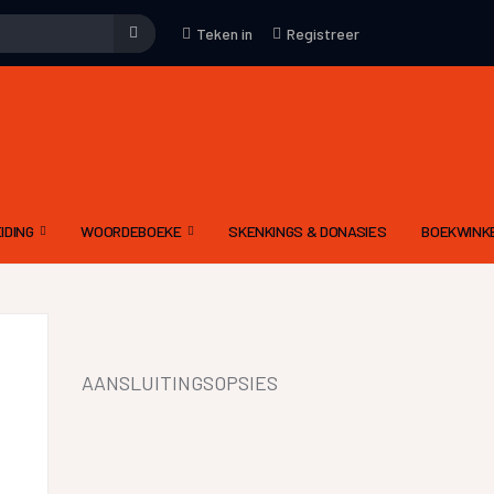
Teken in
Registreer
IDING
WOORDEBOEKE
SKENKINGS & DONASIES
BOEKWINK
EMENE WENKE
WOORDEBOEK – WAT
KUNS
DRIETALIGE IDOOM WOORDEBOEK PDF
YFKUNS
E-WOORDEBOEKE
AANSLUITINGSOPSIES
IES
LGIDSE
LETTERKUNDIGE TERME WOORDEBOEK
 MODERATOR SE EVALUERINGSKRITERIA
DIGNET WOORDEBOEK
IEWE AAN CELESTE
YNE OM ‘N RADIODRAMA OF -VERHAAL TE