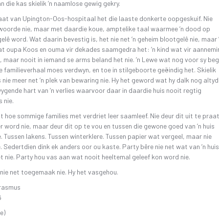
an die kas skielik ’n naamlose gewig gekry.
kaat van Upington-Oos-hospitaal het die laaste donkerte oopgeskuif. Nie
woorde nie, maar met daardie koue, amptelike taal waarmee ’n dood op
elê word. Wat daarin bevestig is, het nie net ’n geheim blootgelê nie, maar 
at oupa Koos en ouma vir dekades saamgedra het: ’n kind wat vir aannemi
 maar nooit in iemand se arms beland het nie. ’n Lewe wat nog voor sy beg
ie familieverhaal moes verdwyn, en toe in stilgeboorte geëindig het. Skielik
 nie meer net ’n plek van bewaring nie. Hy het geword wat hy dalk nog altyd
ygende hart van ’n verlies waarvoor daar in daardie huis nooit regtig
 nie.
dit hoe sommige families met verdriet leer saamleef. Nie deur dit uit te praa
ter word nie, maar deur dit op te vou en tussen die gewone goed van ’n huis
. Tussen lakens. Tussen winterklere. Tussen papier wat vergeel, maar nie
. Sedertdien dink ek anders oor ou kaste. Party bêre nie net wat van ’n huis
t nie. Party hou vas aan wat nooit heeltemal geleef kon word nie.
 nie net toegemaak nie. Hy het vasgehou.
rasmus
6
e)