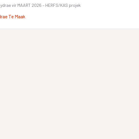
u bydrae vir MAART 2026 – HERFS/KAS projek
drae Te Maak