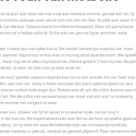
SKR
26 OKTOBER 2019 4DE GALA AAND
FAK – ELEKTRONIESE
KITAARDRUKKE
IDIO
os se plot was daar een kas waaraan niemand sommer geraak het nie. Hy
10 NOVEMBER 2018 – 3DE GALA AAND
die voorhuis gestaan waar almal hom kon sien nie. Nee. Sy plek was agter in ’
VERGETE HELDE UIT DI
‘N 
 van die huis. Gewone kaste hou klere en linnegoed. Maar om party kaste
4 NOVEMBER 2017 – 2DE GALA-AAND
VRYSTAATSTORIES DE
PLA
tertyd ’n heilige stilte lê. Stilte wat oor jare nie ligter word nie, maar
22 OKTOBER 2016 – 1STE GALA AAND
ASWEGEN
KINDERLIEDJIES
 leer ’n mens gou van sulke kaste. Nie omdat iemand jou waarsku nie, maar
t aanvoel. Oupa Koos se kas was vir my nog altyd daardie soort. Nie openli
KINDERRYMPIES – VIN
, maar tog nie vir elke oog bedoel nie. Sekere goed in ’n huis kry met die jar
ydheid. Jy weet dit lank voor jy weet waarom.
t ek nooit geweet waarom daardie kas my so laat wonder het nie. Daar was
ers aan hom nie, tensy ’n mens verstaan dat party gewone goed oor jare
e mense rondom hulle begin dra. Miskien was dit juis die stilte daarom wat 
 het. Nie die stilte van verwaarlosing nie, maar van iets wat te noukeurig
om sommer net vergete te wees.
waar kas, donker van lyf en geset in sy skemer hoek, nie net nog ’n
in die huis nie. Die koperhandvatsels was dof en die hout op plekke glad v
raking. Uit sy nate het daardie bekende reuk van stowwerige motbolle
ander meubels is gebruik, verskuif en gereeld afgestof. Maar hierdie kas he