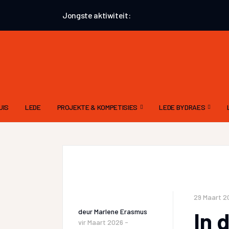
Jongste aktiwiteit:
UIS
LEDE
PROJEKTE & KOMPETISIES
LEDE BYDRAES
AUGUSTUS 2026 – AANHALINGSPROJEK
GEDIGTE
EKSTERNE KOMPETISIES
VERHALE – ALGEMEE
ATKV-TAK LOERIE POËSIEKOMPETISIE
PROSA
29 Maart 2
deur
Marlene Erasmus
In 
vir
Maart 2026 -