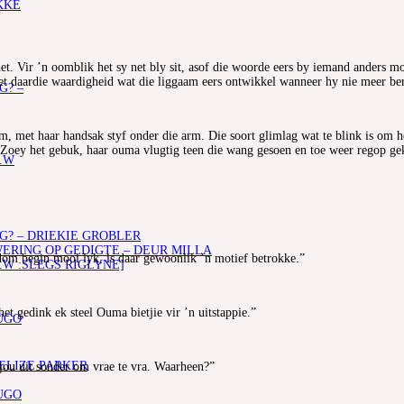
KKE
het. Vir ’n oomblik het sy net bly sit, asof die woorde eers by iemand anders 
et daardie waardigheid wat die liggaam eers ontwikkel wanneer hy nie meer bere
G? –
m, met haar handsak styf onder die arm. Die soort glimlag wat te blink is om h
e. Zoey het gebuk, haar ouma vlugtig teen die wang gesoen en toe weer regop g
.W
G? – DRIEKIE GROBLER
RING OP GEDIGTE – DEUR MILLA
dom begin mooi lyk, is daar gewoonlik ’n motief betrokke.”
.W :SLEGS RIGLYNE]
et gedink ek steel Ouma bietjie vir ’n uitstappie.”
UGO
 ELIZE PARKER
 jou uit sonder om vrae te vra. Waarheen?”
UGO