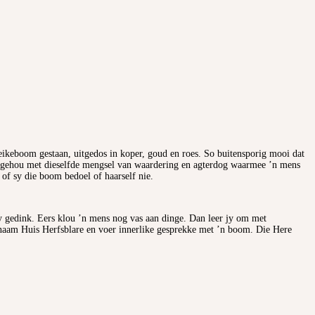
 eikeboom gestaan, uitgedos in koper, goud en roes. So buitensporig mooi dat
 dopgehou met dieselfde mengsel van waardering en agterdog waarmee ’n mens
of sy die boom bedoel of haarself nie.
 sy gedink. Eers klou ’n mens nog vas aan dinge. Dan leer jy om met
ie naam Huis Herfsblare en voer innerlike gesprekke met ’n boom. Die Here