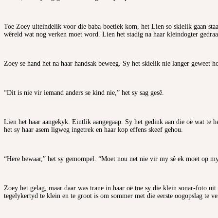
Toe Zoey uiteindelik voor die baba-boetiek kom, het Lien so skielik gaan staa
wêreld wat nog verken moet word. Lien het stadig na haar kleindogter gedraai.
Zoey se hand het na haar handsak beweeg. Sy het skielik nie langer geweet hoe
“Dit is nie vir iemand anders se kind nie,” het sy sag gesê.
Lien het haar aangekyk. Eintlik aangegaap. Sy het gedink aan die oë wat te h
het sy haar asem ligweg ingetrek en haar kop effens skeef gehou.
“Here bewaar,” het sy gemompel. “Moet nou net nie vir my sê ek moet op my
Zoey het gelag, maar daar was trane in haar oë toe sy die klein sonar-foto ui
tegelykertyd te klein en te groot is om sommer met die eerste oogopslag te ve