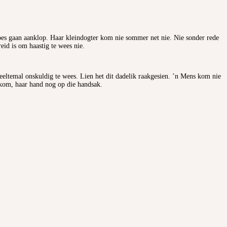
moes gaan aanklop. Haar kleindogter kom nie sommer net nie. Nie sonder rede
id is om haastig te wees nie.
eeltemal onskuldig te wees. Lien het dit dadelik raakgesien. ’n Mens kom nie
ekom, haar hand nog op die handsak.