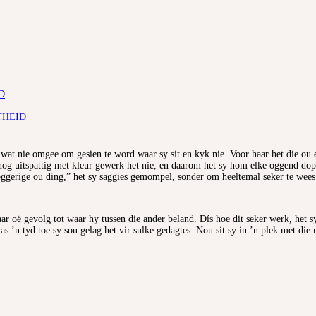
D
THEID
d wat nie omgee om gesien te word waar sy sit en kyk nie. Voor haar het die ou
wat nog uitspattig met kleur gewerk het nie, en daarom het sy hom elke oggend
oggerige ou ding,” het sy saggies gemompel, sonder om heeltemal seker te wees 
aar oë gevolg tot waar hy tussen die ander beland. Dís hoe dit seker werk, het
was ’n tyd toe sy sou gelag het vir sulke gedagtes. Nou sit sy in ’n plek met d