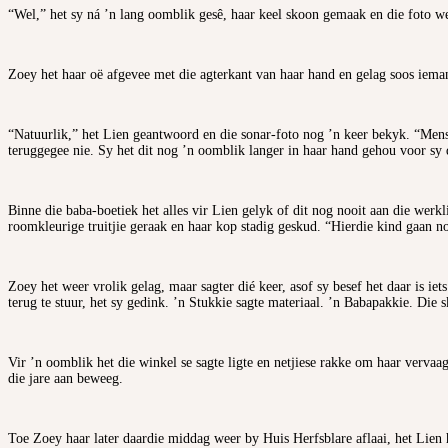
“Wel,” het sy ná ’n lang oomblik gesê, haar keel skoon gemaak en die foto we
Zoey het haar oë afgevee met die agterkant van haar hand en gelag soos iemand
“Natuurlik,” het Lien geantwoord en die sonar-foto nog ’n keer bekyk. “Mens
teruggegee nie. Sy het dit nog ’n oomblik langer in haar hand gehou voor s
Binne die baba-boetiek het alles vir Lien gelyk of dit nog nooit aan die werkl
roomkleurige truitjie geraak en haar kop stadig geskud. “Hierdie kind gaan no
Zoey het weer vrolik gelag, maar sagter dié keer, asof sy besef het daar is ie
terug te stuur, het sy gedink. ’n Stukkie sagte materiaal. ’n Babapakkie. Di
Vir ’n oomblik het die winkel se sagte ligte en netjiese rakke om haar vervaag
die jare aan beweeg.
Toe Zoey haar later daardie middag weer by Huis Herfsblare aflaai, het Lien 