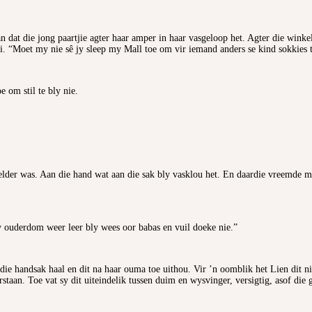
n dat die jong paartjie agter haar amper in haar vasgeloop het. Agter die winke
 “Moet my nie sê jy sleep my Mall toe om vir iemand anders se kind sokkies te 
 om stil te bly nie.
elder was. Aan die hand wat aan die sak bly vasklou het. En daardie vreemde me
 ouderdom weer leer bly wees oor babas en vuil doeke nie.”
t die handsak haal en dit na haar ouma toe uithou. Vir ’n oomblik het Lien dit 
rstaan. Toe vat sy dit uiteindelik tussen duim en wysvinger, versigtig, asof die