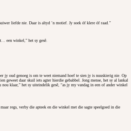
wer liefde nie. Daar is altyd ’n motief. Jy soek óf klere óf raad.”
et… een winkel,” het sy gesê.
er jy oud genoeg is om te weet niemand hoef te sien jy is nuuskierig nie. Op
n geweet daar skuil iets agter hierdie gebabbel. Jong mense, het sy al lankal
u nou klaar,” het sy uiteindelik gesê, “as jy my vandag in een of ander winkel
 maar regs, verby die apteek en die winkel met die sagte speelgoed in die