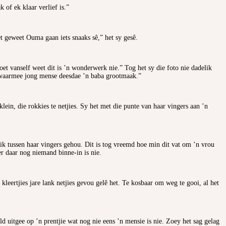
of ek klaar verlief is.”
t geweet Ouma gaan iets snaaks sê,” het sy gesê.
t vanself weet dit is ’n wonderwerk nie.” Tog het sy die foto nie dadelik
u waarmee jong mense deesdae ’n baba grootmaak.”
lein, die rokkies te netjies. Sy het met die punte van haar vingers aan ’n
mblik tussen haar vingers gehou. Dit is tog vreemd hoe min dit vat om ’n vrou
er daar nog niemand binne-in is nie.
kleertjies jare lank netjies gevou gelê het. Te kosbaar om weg te gooi, al het
 uitgee op ’n prentjie wat nog nie eens ’n mensie is nie. Zoey het sag gelag