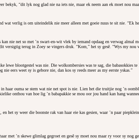
er bekyk, “dit lyk nog glad nie na iets nie, maar ek neem aan ek moet nou maak 
 wat verlig is om uiteindelik nie meer alleen met goeie nuus te sit nie. “Ek he
 kan nie net so met ’n swart-en-wit vlek by iemand opdaag en verwag almal moe
y dit versigtig terug in Zoey se vingers druk. “Kom,” het sy gesê. “Wys my no
ike lewe blootgestel was nie. Die wolkombersies was te sag, die babasokkies te k
g nie eers weet sy is gebore nie, dan kos sy reeds meer as my eerste yskas.”
ts in haar ouma se stem wat nie net spot is nie. Lien het die truitjie nog ’n oo
e skielike onthou van hoe lig ’n babapakkie se mou oor jou hand kan hang wanne
, en het sy weer die boonste rak van haar eie kas gesien, waar ’n paar piepklein 
haar met ’n skewe glimlag gegroet en gesê sy moet nou maar ry voor sy nog geld