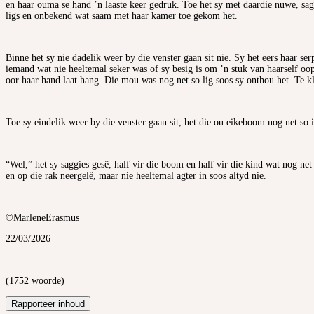
en haar ouma se hand ’n laaste keer gedruk. Toe het sy met daardie nuwe, sa
ligs en onbekend wat saam met haar kamer toe gekom het.
Binne het sy nie dadelik weer by die venster gaan sit nie. Sy het eers haar se
iemand wat nie heeltemal seker was of sy besig is om ’n stuk van haarself oop 
oor haar hand laat hang. Die mou was nog net so lig soos sy onthou het. Te k
Toe sy eindelik weer by die venster gaan sit, het die ou eikeboom nog net so i
“Wel,” het sy saggies gesê, half vir die boom en half vir die kind wat nog ne
en op die rak neergelê, maar nie heeltemal agter in soos altyd nie.
©MarleneErasmus
22/03/2026
(1752 woorde)
Rapporteer inhoud