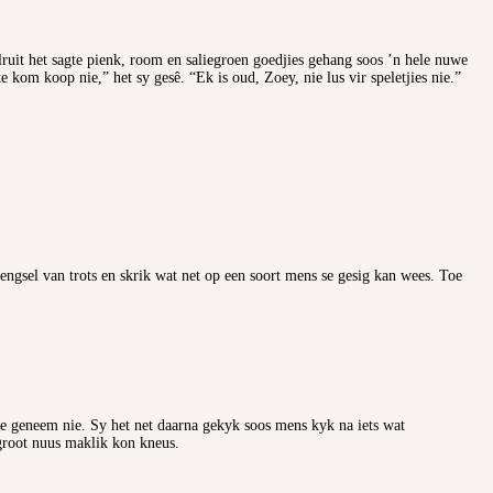
lruit het sagte pienk, room en saliegroen goedjies gehang soos ’n hele nuwe
kom koop nie,” het sy gesê. “Ek is oud, Zoey, nie lus vir speletjies nie.”
ngsel van trots en skrik wat net op een soort mens se gesig kan wees. Toe
nie geneem nie. Sy het net daarna gekyk soos mens kyk na iets wat
 groot nuus maklik kon kneus.