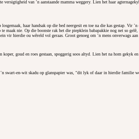
gte versigtigheid van ’n aanstaande mamma weggery. Lien het haar agternagekyk
rp losgemaak, haar handsak op die bed neergesit en toe na die kas gestap. Vir ’
te maak nie. Op die boonste rak het die piepklein babapakkie nog net so gelê, n
lein vir hierdie ou wêreld vol geraas. Groot genoeg om ’n mens onverwags aan d
n koper, goud en roes gestaan, spoggerig soos altyd. Lien het na hom gekyk en t
t ’n swart-en-wit skadu op glanspapier was, “dit lyk of daar in hierdie famili