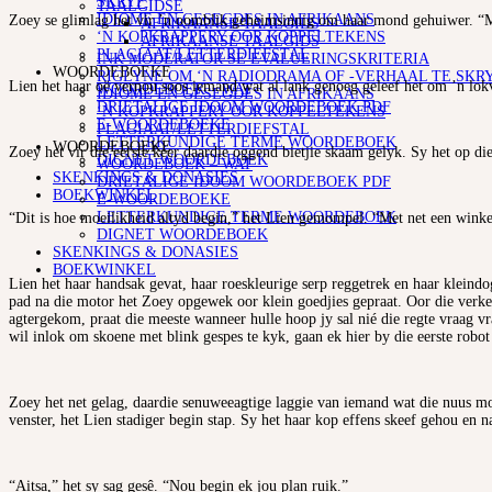
SKRYF
TAALGIDSE
IDIOME EN GESEGDES IN AFRIKAANS
Zoey se glimlag het vir ’n oomblik geheimsinnig om haar mond gehuiwer. “M
AFRIKAANSE TAALGIDS
‘N KOPKRAPPERY OOR KOPPELTEKENS
AFRIKAANSE TAALGIDS
PLAGIAAT/LETTERDIEFSTAL
INK MODERATOR SE EVALUERINGSKRITERIA
WOORDEBOEKE
RIGLYNE OM ‘N RADIODRAMA OF -VERHAAL TE SKR
Lien het haar oë vernou soos iemand wat al lank genoeg geleef het om ’n lokva
WOORDEBOEK – WAT
IDIOME EN GESEGDES IN AFRIKAANS
DRIETALIGE IDOOM WOORDEBOEK PDF
‘N KOPKRAPPERY OOR KOPPELTEKENS
E-WOORDEBOEKE
PLAGIAAT/LETTERDIEFSTAL
LETTERKUNDIGE TERME WOORDEBOEK
WOORDEBOEKE
Zoey het vir die eerste keer daardie oggend bietjie skaam gelyk. Sy het op di
DIGNET WOORDEBOEK
WOORDEBOEK – WAT
SKENKINGS & DONASIES
DRIETALIGE IDOOM WOORDEBOEK PDF
BOEKWINKEL
E-WOORDEBOEKE
LETTERKUNDIGE TERME WOORDEBOEK
“Dit is hoe moeilikheid altyd begin,” het Lien gemompel. “Met net een winke
DIGNET WOORDEBOEK
SKENKINGS & DONASIES
BOEKWINKEL
Lien het haar handsak gevat, haar roeskleurige serp reggetrek en haar kleind
pad na die motor het Zoey opgewek oor klein goedjies gepraat. Oor die verkee
agtergekom, praat die meeste wanneer hulle hoop jy sal nié die regte vraag vra
wil inlok om skoene met blink gespes te kyk, gaan ek hier by die eerste robo
Zoey het net gelag, daardie senuweeagtige laggie van iemand wat die nuus moet
venster, het Lien stadiger begin stap. Sy het haar kop effens skeef gehou en 
“Aitsa,” het sy sag gesê. “Nou begin ek jou plan ruik.”