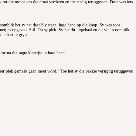
 tot die motor om die draai verdwyn en toe stadig teruggestap. Daar was iets
n oomblik het sy net daar bly staan, haar hand op die knop. Sy was soos
etjies opgevou. Stil. Op sy plek. Sy het dit uitgehaal en dit vir ’n oomblik
ie hart te gryp.
oe na die sagte kleertjie in haar hand.
e weer plek gemaak gaan moet word.” Toe het sy die pakkie versigtig teruggevou