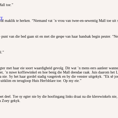
all toe.”
YF
l maklik te herken. “Niemand vat ’n vrou van twee-en-sewentig Mall toe uit sui
e punt van die bed gaan sit en met die gespe van haar handsak begin peuter. “N
l.”
ogter met haar eie soort waardigheid gevolg. Dit wat ’n mens eers aanleer wanne
r, ’n nuwe koffiewinkel en hoe besig die Mall deesdae raak. Juis daarom het Lie
 nie. Sy het haar gordel stadig vasgetrek en by die venster uitgekyk. “Ek sê jo
t uitklim en terugloop Huis Herfsblare toe. Op my eie.”
 deel. Toe sy egter nie by die hoofingang links draai na die klerewinkels nie,
na Zoey gekyk.