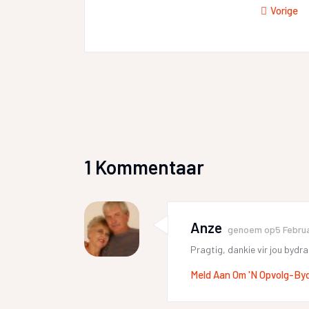
Vorige
1 Kommentaar
Anze
genoem op
5 Febru
Pragtig, dankie vir jou bydra
Meld Aan Om 'n Opvolg-By