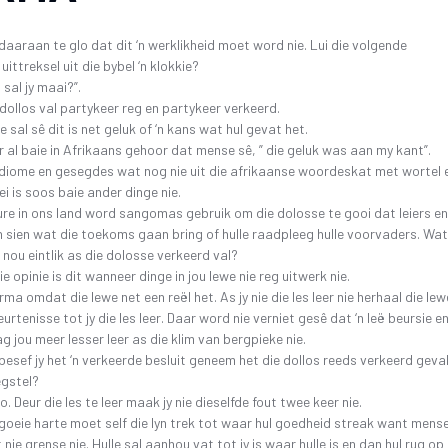
SKR
26 OKTOBER 2019 4DE GALA AAND
FAK – ELEKTRONIESE
KITAARDRUKKE
IDIO
 daaraan te glo dat dit ‘n werklikheid moet word nie. Lui die volgende
10 NOVEMBER 2018 – 3DE GALA AAND
ittreksel uit die bybel ‘n klokkie?
VERGETE HELDE UIT DI
‘N 
 sal jy maai?”.
4 NOVEMBER 2017 – 2DE GALA-AAND
VRYSTAATSTORIES DE
PLA
 dollos val partykeer reg en partykeer verkeerd.
22 OKTOBER 2016 – 1STE GALA AAND
ASWEGEN
 sal sê dit is net geluk of ‘n kans wat hul gevat het.
r al baie in Afrikaans gehoor dat mense sê, ” die geluk was aan my kant”.
KINDERLIEDJIES
s idiome en gesegdes wat nog nie uit die afrikaanse woordeskat met wortel 
KINDERRYMPIES – VIN
ei is soos baie ander dinge nie.
ture in ons land word sangomas gebruik om die dolosse te gooi dat leiers en
n sien wat die toekoms gaan bring of hulle raadpleeg hulle voorvaders. Wat
 nou eintlik as die dolosse verkeerd val?
e opinie is dit wanneer dinge in jou lewe nie reg uitwerk nie.
rma omdat die lewe net een reël het. As jy nie die les leer nie herhaal die lew
urtenisse tot jy die les leer. Daar word nie verniet gesê dat ‘n leë beursie e
 jou meer lesser leer as die klim van bergpieke nie.
besef jy het ‘n verkeerde besluit geneem het die dollos reeds verkeerd geval
egstel?
o. Deur die les te leer maak jy nie dieselfde fout twee keer nie.
oeie harte moet self die lyn trek tot waar hul goedheid streak want mens
nie grense nie. Hulle sal aanhou vat tot jy is waar hulle is en dan hul rug op