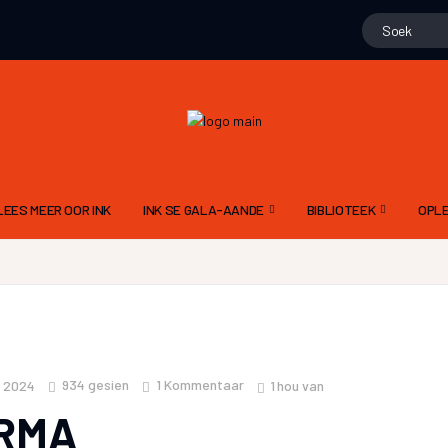
LEES MEER OOR INK
INK SE GALA-AANDE
BIBLIOTEEK
OPLE
15 NOVEMBER 2025 – 10DE GALA
GEDIGTE
ALG
N
9 NOV 2024 – 9DE GALA AAND
PROJEK WENNERS
DIG
11 NOVEMBER 2023 – 8STE GALA AAND
LIEGSTORIES
SKR
12 NOVEMBER 2022 – 7DE GALA AAND
OOM PINE SE JAGSTOR
TAA
934
gesien
1 Kommentaar
1
hou van
e 2024
13 NOVEMBER 2021 6DE GALA AAND
FLIPVIS SE VERHALE
INK
RMA
21 NOVEMBER 2020 – 5DE GALA AAND
GERT ROSSOUW SE BR
RIGL