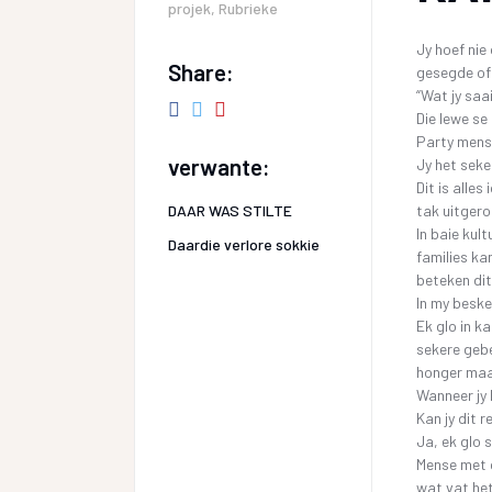
projek
,
Rubrieke
Jy hoef nie
Share:
gesegde of u
“Wat jy saai
Die lewe se
Party mense
verwante:
Jy het seke
Dit is alle
DAAR WAS STILTE
tak uitgero
In baie kul
Daardie verlore sokkie
families ka
beteken dit
In my beskei
Ek glo in ka
sekere gebe
honger maag
Wanneer jy 
Kan jy dit r
Ja, ek glo s
Mense met g
wat vat het 