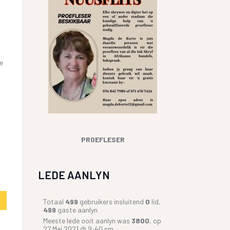
ie
PROEFLESER
LEDE AANLYN
Totaal
499
gebruikers insluitend
0
lid,
499
gaste aanlyn
Meeste lede ooit aanlyn was
3800
, op
27 Mei 2021 @ 9:40 nm