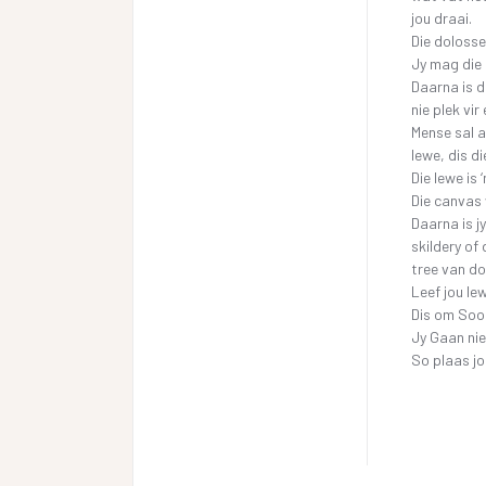
jou draai.
Die dolosse
Jy mag die 
Daarna is d
nie plek vir
Mense sal al
lewe, dis d
Die lewe is 
Die canvas 
Daarna is j
skildery of
tree van do
Leef jou lew
Dis om Soos
Jy Gaan nie
So plaas jo