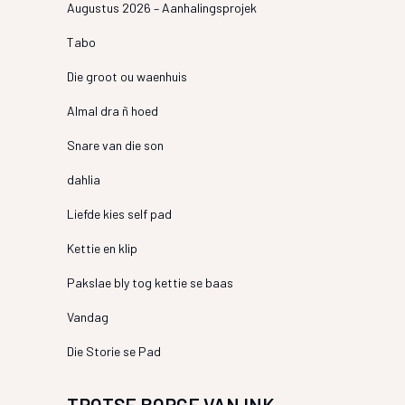
Augustus 2026 – Aanhalingsprojek
Tabo
Die groot ou waenhuis
Almal dra ñ hoed
Snare van die son
dahlia
Liefde kies self pad
Kettie en klip
Pakslae bly tog kettie se baas
Vandag
Die Storie se Pad
TROTSE BORGE VAN INK