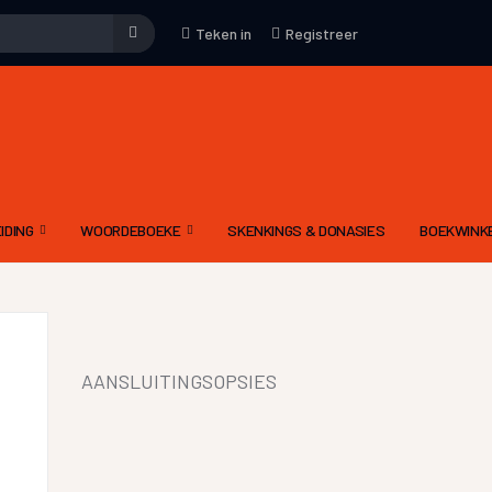
Teken in
Registreer
IDING
WOORDEBOEKE
SKENKINGS & DONASIES
BOEKWINK
EMENE WENKE
WOORDEBOEK – WAT
KUNS
DRIETALIGE IDOOM WOORDEBOEK PDF
YFKUNS
E-WOORDEBOEKE
AANSLUITINGSOPSIES
IES
LGIDSE
LETTERKUNDIGE TERME WOORDEBOEK
 MODERATOR SE EVALUERINGSKRITERIA
DIGNET WOORDEBOEK
IEWE AAN CELESTE
YNE OM ‘N RADIODRAMA OF -VERHAAL TE