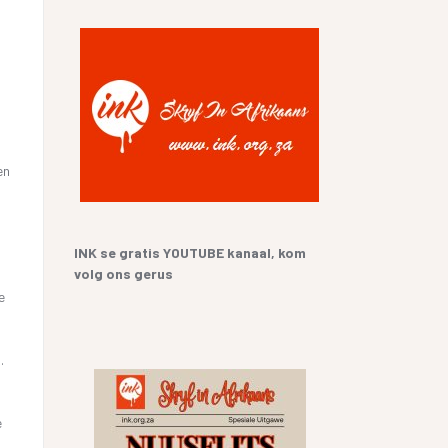
YF
 SANGBUNDEL EN
ME EN GESEGDES IN AFRIKAANS
E GESKIEDENIS
KOPKRAPPERY OOR KOPPELTEKENS
UR HENNING VAN
GIAAT/LETTERDIEFSTAL
en
GERVERSIES
INK se gratis YOUTUBE kanaal, kom
volg ons gerus
e
n
.
e