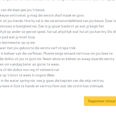
 van die lewe gee jou ‘n keuse.
keuse vertroetel, jy mag die eerste skuif maak en gooi.
it uit jou hande. Hoe hy val is die verantwoordelikheid van jou keuse. Daar is
 emosies in besigheid nie, Dan is jy gouer bankrot as wat jy begin het.
tyd op ander se gevoel speel, hul sal altyd kyk wat hul uit jou kan kry. Dis d
ie pad wat jy moet loop.
‘n leermeester op sy eie.
wat met jou geboorte die eerste verf strepe trek.
y in beheer van die verfkwas. Moenie enige iemand vertroue om jou lewe te
 die dollos vir jou te gooi nie. Neem aksie en beheer en waag daardie eerste
en om vandag beter as gister te wees.
e of die dollos nou reg of verkeerd val.
 op ‘n boot te wees in ongure Weer.
 in die water spring nie, nee jy gaan die kaptein van die skip vertrou.
u lewe in God se hande en vertrou Hom wat die storm kan stilmaak.
Rapporteer inhoud