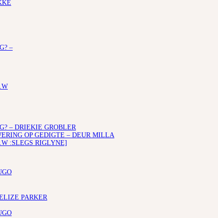
KKE
G? –
.W
G? – DRIEKIE GROBLER
RING OP GEDIGTE – DEUR MILLA
.W :SLEGS RIGLYNE]
UGO
 ELIZE PARKER
UGO