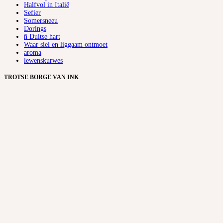
Halfvol in Italië
Sefier
Somersneeu
Dorings
ñ Duitse hart
Waar siel en liggaam ontmoet
aroma
lewenskurwes
TROTSE BORGE VAN INK